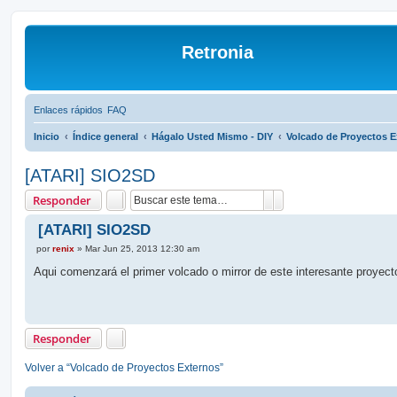
Retronia
Enlaces rápidos
FAQ
Inicio
Índice general
Hágalo Usted Mismo - DIY
Volcado de Proyectos E
[ATARI] SIO2SD
Buscar
Búsqueda avanzada
Responder
[ATARI] SIO2SD
M
por
renix
»
Mar Jun 25, 2013 12:30 am
e
n
Aqui comenzará el primer volcado o mirror de este interesante proyecto
s
a
j
e
Responder
Volver a “Volcado de Proyectos Externos”