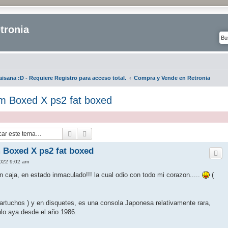
tronia
isana :D - Requiere Registro para acceso total.
Compra y Vende en Retronia
m Boxed X ps2 fat boxed
Buscar
Búsqueda avanzada
 Boxed X ps2 fat boxed
2022 9:02 am
caja, en estado inmaculado!!! la cual odio con todo mi corazon.....
(
rtuchos ) y en disquetes, es una consola Japonesa relativamente rara,
olo aya desde el año 1986.