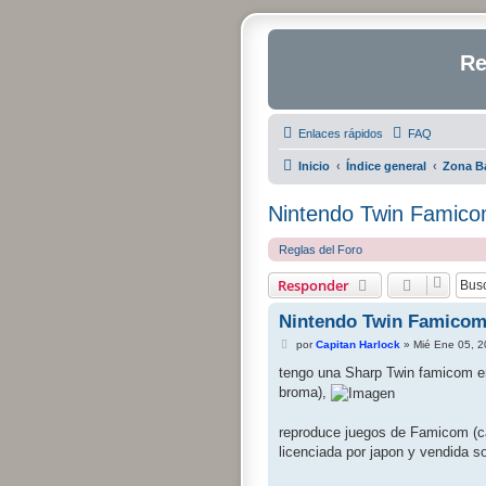
Re
Enlaces rápidos
FAQ
Inicio
Índice general
Zona Ba
Nintendo Twin Famico
Reglas del Foro
Responder
Nintendo Twin Famicom
M
por
Capitan Harlock
»
Mié Ene 05, 
e
n
tengo una Sharp Twin famicom en 
s
broma),
a
j
e
reproduce juegos de Famicom (ca
licenciada por japon y vendida s