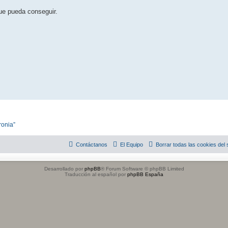
que pueda conseguir.
ronia”
Contáctanos
El Equipo
Borrar todas las cookies del s
Desarrollado por
phpBB
® Forum Software © phpBB Limited
Traducción al español por
phpBB España