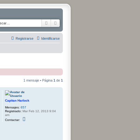
Buscar
Búsqueda avanzada
Registrarse
Identificarse
1 mensaje • Página
1
de
1
Capitan Harlock
Mensajes:
657
Registrado:
Mar Feb 12, 2013 9:04
am
C
Contactar:
o
n
t
a
c