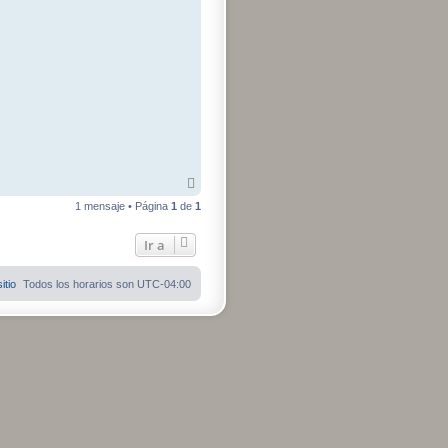
t
a
r
C
a
p
i
t
a
n
H
a
r
l
o
A
c
k
r
1 mensaje • Página
1
de
1
r
i
b
Ir a
a
itio
Todos los horarios son
UTC-04:00