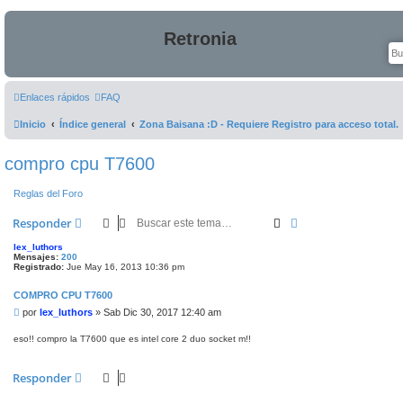
Retronia
Enlaces rápidos
FAQ
Inicio
Índice general
Zona Baisana :D - Requiere Registro para acceso total.
compro cpu T7600
Reglas del Foro
Buscar
Búsqueda avanza
Responder
lex_luthors
Mensajes:
200
Registrado:
Jue May 16, 2013 10:36 pm
COMPRO CPU T7600
M
por
lex_luthors
»
Sab Dic 30, 2017 12:40 am
e
n
eso!! compro la T7600 que es intel core 2 duo socket m!!
s
a
j
Responder
e