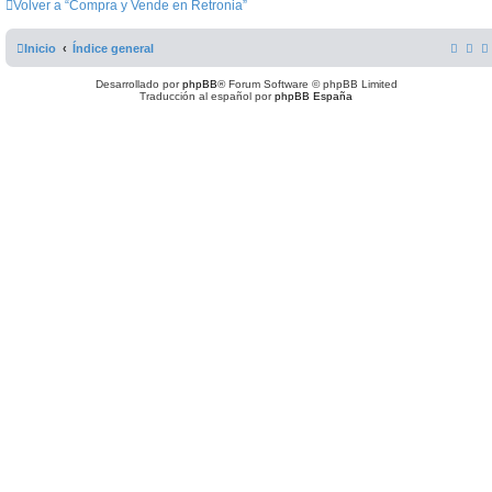
Volver a “Compra y Vende en Retronia”
Inicio
Índice general
Desarrollado por
phpBB
® Forum Software © phpBB Limited
Traducción al español por
phpBB España