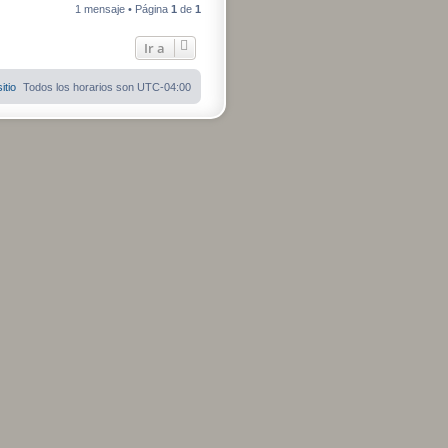
r
a
1 mensaje • Página
1
de
1
r
c
i
t
b
a
Ir a
r
a
x
t
itio
Todos los horarios son
UTC-04:00
5