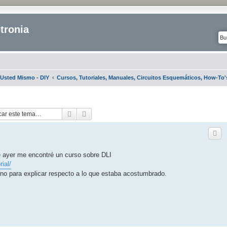
tronia
Usted Mismo - DIY
Cursos, Tutoriales, Manuales, Circuitos Esquemáticos, How-To'
Buscar
Búsqueda avanzada
de ayer me encontré un curso sobre DLI
rial/
o para explicar respecto a lo que estaba acostumbrado.