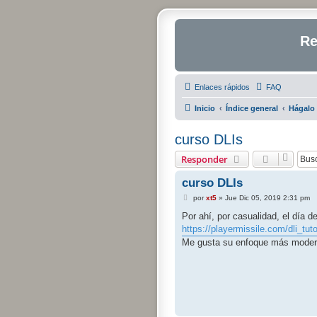
Re
Enlaces rápidos
FAQ
Inicio
Índice general
Hágalo 
curso DLIs
Responder
curso DLIs
M
por
xt5
»
Jue Dic 05, 2019 2:31 pm
e
n
Por ahí, por casualidad, el día 
s
https://playermissile.com/dli_tuto
a
j
Me gusta su enfoque más modern
e