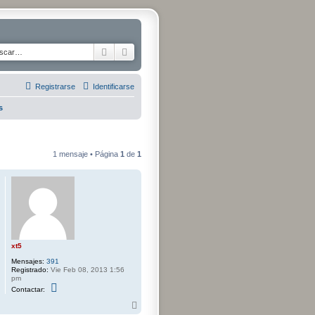
Buscar
Búsqueda avanzada
Registrarse
Identificarse
s
1 mensaje • Página
1
de
1
xt5
Mensajes:
391
Registrado:
Vie Feb 08, 2013 1:56
pm
C
Contactar:
o
n
A
t