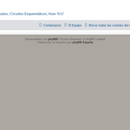
uales, Circuitos Esquemáticos, How-To's”
Contáctanos
El Equipo
Borrar todas las cookies del s
Desarrollado por
phpBB
® Forum Software © phpBB Limited
Traducción al español por
phpBB España