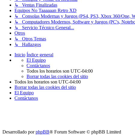
↳ Ventas Finalizadas
Equipos No Taaaaaan Retro XD
↳ Consolas Modernas y Juegos (PS4, PS3, Xbox 360/One, Wii[
↳ Computadores Modernos, Software y Juegos (PC's, Notebooks
↳ Servicio Técnico General...
Otros
↳ Otros Temas
↳ Hallazgos
Inicio
Índice general
El Equipo
Contáctanos
Todos los horarios son
UTC-04:00
Borrar todas las cookies del sitio
Todos los horarios son
UTC-04:00
Borrar todas las cookies del sitio
El Equipo
Contáctanos
Desarrollado por
phpBB
® Forum Software © phpBB Limited