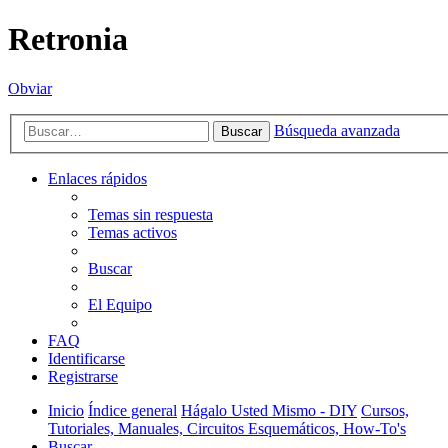
Retronia
Obviar
Búsqueda avanzada
Buscar
Enlaces rápidos
Temas sin respuesta
Temas activos
Buscar
El Equipo
FAQ
Identificarse
Registrarse
Inicio
Índice general
Hágalo Usted Mismo - DIY
Cursos,
Tutoriales, Manuales, Circuitos Esquemáticos, How-To's
Buscar