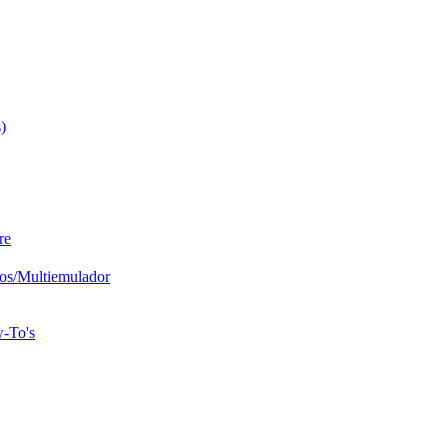
)
re
os/Multiemulador
w-To's