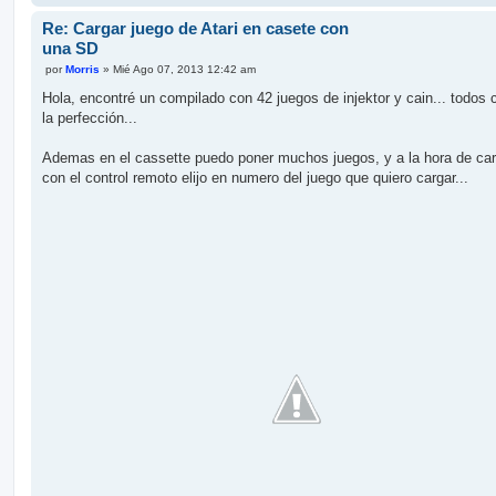
Re: Cargar juego de Atari en casete con
una SD
M
por
Morris
»
Mié Ago 07, 2013 12:42 am
e
n
Hola, encontré un compilado con 42 juegos de injektor y cain... todos 
s
la perfección...
a
j
e
Ademas en el cassette puedo poner muchos juegos, y a la hora de car
con el control remoto elijo en numero del juego que quiero cargar...