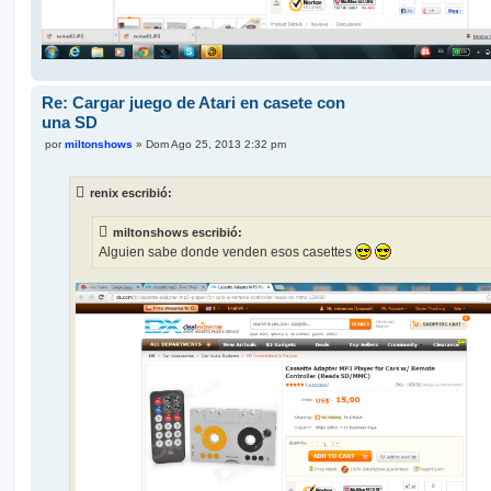
Re: Cargar juego de Atari en casete con
una SD
M
por
miltonshows
»
Dom Ago 25, 2013 2:32 pm
e
n
s
renix escribió:
a
j
e
miltonshows escribió:
Alguien sabe donde venden esos casettes