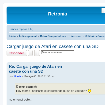
B
Retronia
Enlaces rápidos
FAQ
Inicio
Índice general
Retro Computadores
Hardware
Utilitarios Casse
Cargar juego de Atari en casete con una SD
Buscar
Búsqueda avanzada
Responder
Re: Cargar juego de Atari en
casete con una SD
M
por
Morris
»
Mar Ago 06, 2013 11:38 pm
e
n
s
renix escribió:
a
j
Hey morris.. aplicaste el corrector de pulso de youtube?
e
no entendi esto...