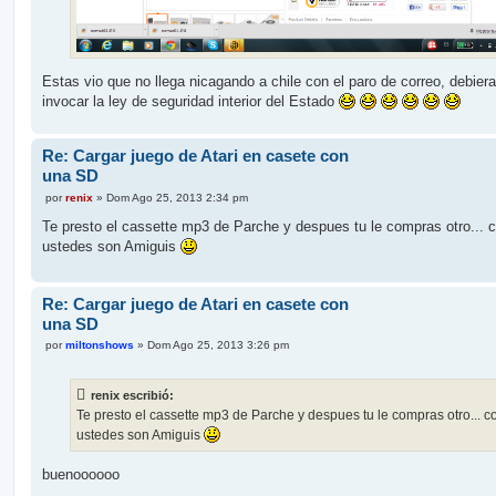
Estas vio que no llega nicagando a chile con el paro de correo, debier
invocar la ley de seguridad interior del Estado
Re: Cargar juego de Atari en casete con
una SD
M
por
renix
»
Dom Ago 25, 2013 2:34 pm
e
n
Te presto el cassette mp3 de Parche y despues tu le compras otro...
s
ustedes son Amiguis
a
j
e
Re: Cargar juego de Atari en casete con
una SD
M
por
miltonshows
»
Dom Ago 25, 2013 3:26 pm
e
n
s
renix escribió:
a
j
Te presto el cassette mp3 de Parche y despues tu le compras otro... 
e
ustedes son Amiguis
buenoooooo