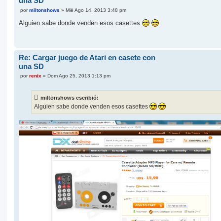
una SD
M
por
miltonshows
»
Mié Ago 14, 2013 3:48 pm
e
n
Alguien sabe donde venden esos casettes
s
a
j
e
Re: Cargar juego de Atari en casete con
una SD
M
por
renix
»
Dom Ago 25, 2013 1:13 pm
e
n
s
miltonshows escribió:
a
j
Alguien sabe donde venden esos casettes
e