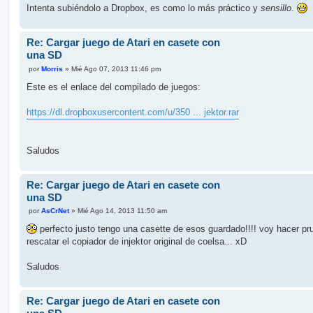
Intenta subiéndolo a Dropbox, es como lo más práctico y
sensillo
.
Re: Cargar juego de Atari en casete con
una SD
M
por
Morris
»
Mié Ago 07, 2013 11:46 pm
e
n
Este es el enlace del compilado de juegos:
s
a
j
https://dl.dropboxusercontent.com/u/350 ... jektor.rar
e
Saludos
Re: Cargar juego de Atari en casete con
una SD
M
por
AsCrNet
»
Mié Ago 14, 2013 11:50 am
e
n
perfecto justo tengo una casette de esos guardado!!!! voy hacer pr
s
rescatar el copiador de injektor original de coelsa... xD
a
j
e
Saludos
Re: Cargar juego de Atari en casete con