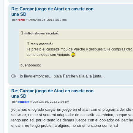
Re: Cargar juego de Atari en casete con
una SD
M
por
renix
»
Dom Ago 25, 2013 4:12 pm
e
n
s
miltonshows escribió:
a
j
e
renix escribió:
Te presto el cassette mp3 de Parche y despues tu le compras otro.
como ustedes son Amiguis
buenoooooo
Ok.. lo llevo entonces... ojala Parche valla a la junta...
Re: Cargar juego de Atari en casete con
una SD
M
por
dogdark
»
Jue Oct 10, 2013 2:26 pm
e
n
yo jamas e logrado cargar un juego en el atari con el programa del xts d
s
software, no se si sera mi adaptador de cassette alambrico, porque yo
a
j
tengo uno sd, por lo tanto los demas juegos con el copiador del parch
e
el cain, no tengo problema alguno. no se si funciona con el sd