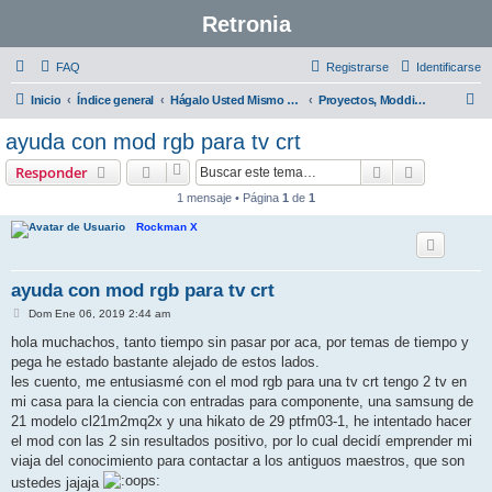
Retronia
FAQ
Registrarse
Identificarse
B
Inicio
Índice general
Hágalo Usted Mismo - DIY
Proyectos, Modding y Restauraciones
u
ayuda con mod rgb para tv crt
s
Buscar
Búsqueda 
Responder
c
1 mensaje • Página
1
de
1
a
Rockman X
r
ayuda con mod rgb para tv crt
M
Dom Ene 06, 2019 2:44 am
e
n
hola muchachos, tanto tiempo sin pasar por aca, por temas de tiempo y
s
pega he estado bastante alejado de estos lados.
a
j
les cuento, me entusiasmé con el mod rgb para una tv crt tengo 2 tv en
e
mi casa para la ciencia con entradas para componente, una samsung de
21 modelo cl21m2mq2x y una hikato de 29 ptfm03-1, he intentado hacer
el mod con las 2 sin resultados positivo, por lo cual decidí emprender mi
viaja del conocimiento para contactar a los antiguos maestros, que son
ustedes jajaja