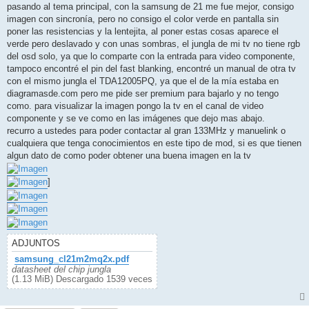
pasando al tema principal, con la samsung de 21 me fue mejor, consigo
imagen con sincronía, pero no consigo el color verde en pantalla sin
poner las resistencias y la lentejita, al poner estas cosas aparece el
verde pero deslavado y con unas sombras, el jungla de mi tv no tiene rgb
del osd solo, ya que lo comparte con la entrada para video componente,
tampoco encontré el pin del fast blanking, encontré un manual de otra tv
con el mismo jungla el TDA12005PQ, ya que el de la mía estaba en
diagramasde.com pero me pide ser premium para bajarlo y no tengo
como. para visualizar la imagen pongo la tv en el canal de video
componente y se ve como en las imágenes que dejo mas abajo.
recurro a ustedes para poder contactar al gran 133MHz y manuelink o
cualquiera que tenga conocimientos en este tipo de mod, si es que tienen
algun dato de como poder obtener una buena imagen en la tv
]
ADJUNTOS
samsung_cl21m2mq2x.pdf
datasheet del chip jungla
(1.13 MiB) Descargado 1539 veces