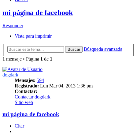
mi página de facebook
Responder
Vista para imprimir
Búsqueda avanzada
Buscar
1 mensaje • Página
1
de
1
dogdark
Mensajes:
594
Registrado:
Lun Mar 04, 2013 1:36 pm
Contactar:
Contactar dogdark
Sitio web
mi página de facebook
Citar