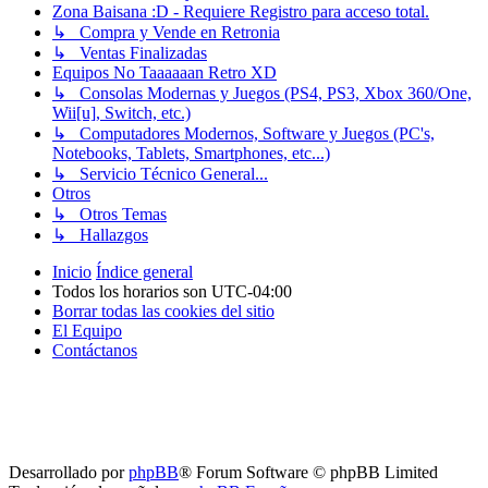
Zona Baisana :D - Requiere Registro para acceso total.
↳ Compra y Vende en Retronia
↳ Ventas Finalizadas
Equipos No Taaaaaan Retro XD
↳ Consolas Modernas y Juegos (PS4, PS3, Xbox 360/One,
Wii[u], Switch, etc.)
↳ Computadores Modernos, Software y Juegos (PC's,
Notebooks, Tablets, Smartphones, etc...)
↳ Servicio Técnico General...
Otros
↳ Otros Temas
↳ Hallazgos
Inicio
Índice general
Todos los horarios son
UTC-04:00
Borrar todas las cookies del sitio
El Equipo
Contáctanos
Desarrollado por
phpBB
® Forum Software © phpBB Limited