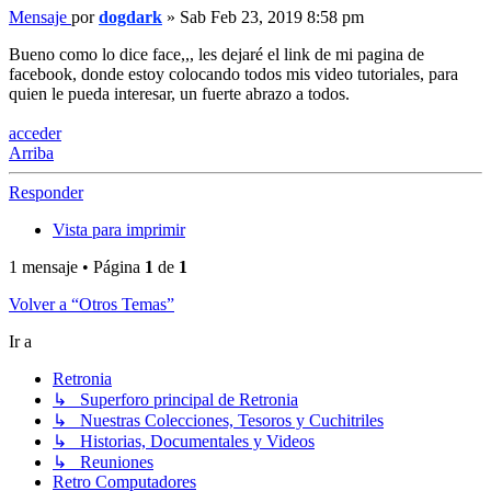
Mensaje
por
dogdark
»
Sab Feb 23, 2019 8:58 pm
Bueno como lo dice face,,, les dejaré el link de mi pagina de
facebook, donde estoy colocando todos mis video tutoriales, para
quien le pueda interesar, un fuerte abrazo a todos.
acceder
Arriba
Responder
Vista para imprimir
1 mensaje • Página
1
de
1
Volver a “Otros Temas”
Ir a
Retronia
↳ Superforo principal de Retronia
↳ Nuestras Colecciones, Tesoros y Cuchitriles
↳ Historias, Documentales y Videos
↳ Reuniones
Retro Computadores