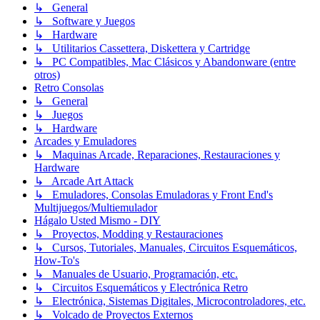
↳ General
↳ Software y Juegos
↳ Hardware
↳ Utilitarios Cassettera, Diskettera y Cartridge
↳ PC Compatibles, Mac Clásicos y Abandonware (entre
otros)
Retro Consolas
↳ General
↳ Juegos
↳ Hardware
Arcades y Emuladores
↳ Maquinas Arcade, Reparaciones, Restauraciones y
Hardware
↳ Arcade Art Attack
↳ Emuladores, Consolas Emuladoras y Front End's
Multijuegos/Multiemulador
Hágalo Usted Mismo - DIY
↳ Proyectos, Modding y Restauraciones
↳ Cursos, Tutoriales, Manuales, Circuitos Esquemáticos,
How-To's
↳ Manuales de Usuario, Programación, etc.
↳ Circuitos Esquemáticos y Electrónica Retro
↳ Electrónica, Sistemas Digitales, Microcontroladores, etc.
↳ Volcado de Proyectos Externos