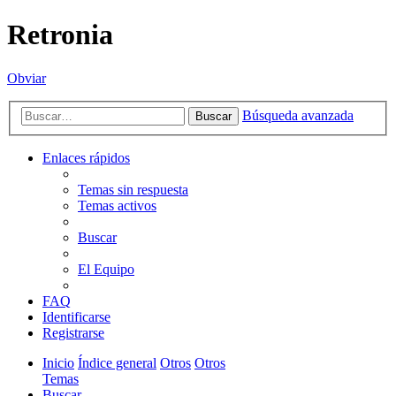
Retronia
Obviar
Búsqueda avanzada
Buscar
Enlaces rápidos
Temas sin respuesta
Temas activos
Buscar
El Equipo
FAQ
Identificarse
Registrarse
Inicio
Índice general
Otros
Otros
Temas
Buscar