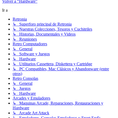
Volver a “Hardware”
Ir a
Retronia
↳ Superforo principal de Retronia
↳ Nuestras Colecciones, Tesoros y Cuchitriles
↳ Historias, Documentales y Videos
↳ Reuniones
Retro Computadores
↳ General
↳ Software y Juegos
↳ Hardware
↳ Utilitarios Cassettera, Diskettera y Cartridge
↳ PC Compatibles, Mac Clásicos y Abandonware (entre
otros)
Retro Consolas
↳ General
↳ Juegos
↳ Hardware
Arcades y Emuladores
↳ Maquinas Arcade, Reparaciones, Restauraciones y
Hardware
↳ Arcade Art Attack
↳ Emuladores, Consolas Emuladoras y Front End's