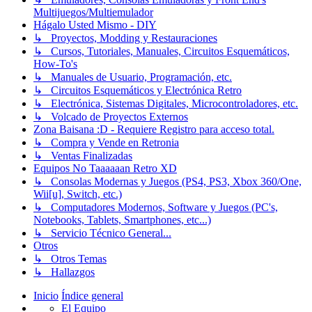
Multijuegos/Multiemulador
Hágalo Usted Mismo - DIY
↳ Proyectos, Modding y Restauraciones
↳ Cursos, Tutoriales, Manuales, Circuitos Esquemáticos,
How-To's
↳ Manuales de Usuario, Programación, etc.
↳ Circuitos Esquemáticos y Electrónica Retro
↳ Electrónica, Sistemas Digitales, Microcontroladores, etc.
↳ Volcado de Proyectos Externos
Zona Baisana :D - Requiere Registro para acceso total.
↳ Compra y Vende en Retronia
↳ Ventas Finalizadas
Equipos No Taaaaaan Retro XD
↳ Consolas Modernas y Juegos (PS4, PS3, Xbox 360/One,
Wii[u], Switch, etc.)
↳ Computadores Modernos, Software y Juegos (PC's,
Notebooks, Tablets, Smartphones, etc...)
↳ Servicio Técnico General...
Otros
↳ Otros Temas
↳ Hallazgos
Inicio
Índice general
El Equipo