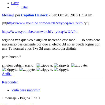
Citar
Citar
Mensaje
por
Capitan Harlock
»
Sab Oct 20, 2018 11:19 am
[yt]
https://www.youtube.com/watch?v=yocq4wUfvPo
[/yt]
https://www.youtube.com/watch?v=yocq4wUfvPo
segunda vez que veo a alguien haciendo este mod...... lo considero
inecesario básicamente por que el efecto 3d no se puede lograr con
una Tv normal y los Tvs 3d usan tecologia distinta.
pero bueno!!
alguien debia hacerlo!!
Arriba
Responder
Vista para imprimir
1 mensaje • Página
1
de
1