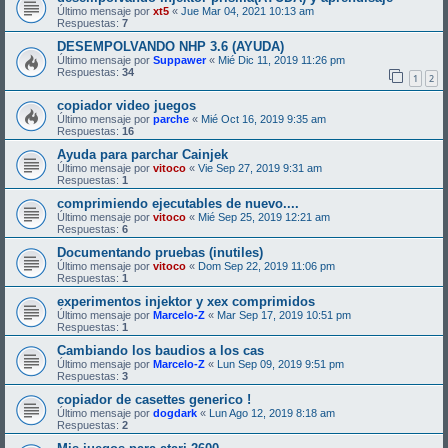
Último mensaje por
xt5
«
Jue Mar 04, 2021 10:13 am
Respuestas:
7
DESEMPOLVANDO NHP 3.6 (AYUDA)
Último mensaje por
Suppawer
«
Mié Dic 11, 2019 11:26 pm
Respuestas:
34
1
2
copiador video juegos
Último mensaje por
parche
«
Mié Oct 16, 2019 9:35 am
Respuestas:
16
Ayuda para parchar Cainjek
Último mensaje por
vitoco
«
Vie Sep 27, 2019 9:31 am
Respuestas:
1
comprimiendo ejecutables de nuevo....
Último mensaje por
vitoco
«
Mié Sep 25, 2019 12:21 am
Respuestas:
6
Documentando pruebas (inutiles)
Último mensaje por
vitoco
«
Dom Sep 22, 2019 11:06 pm
Respuestas:
1
experimentos injektor y xex comprimidos
Último mensaje por
Marcelo-Z
«
Mar Sep 17, 2019 10:51 pm
Respuestas:
1
Cambiando los baudios a los cas
Último mensaje por
Marcelo-Z
«
Lun Sep 09, 2019 9:51 pm
Respuestas:
3
copiador de casettes generico !
Último mensaje por
dogdark
«
Lun Ago 12, 2019 8:18 am
Respuestas:
2