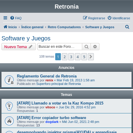
Retronia
FAQ
Registrarse
Identificarse
B
Inicio
Índice general
Retro Computadores
Software y Juegos
u
Software y Juegos
s
Buscar
Búsqueda avanzad
Nuevo Tema
c
a
1
2
3
4
5
Siguiente
108 temas
r
Anuncios
Reglamento General de Retronia
Último mensaje por
renix
«
Mar Feb 19, 2013 1:58 am
Publicado en
Superforo principal de Retronia
Temas
[ATARI] Llamado a votar en la Kaz Kompo 2015
Último mensaje por
vitoco
«
Jue Dic 29, 2016 4:52 pm
Respuestas:
1
[ATARI] Error copiador turbo software
Último mensaje por
dogdark
«
Mié Jun 02, 2021 2:48 pm
Respuestas:
13
desempolvando injektor prisma(AYUDA) y aprendisaje