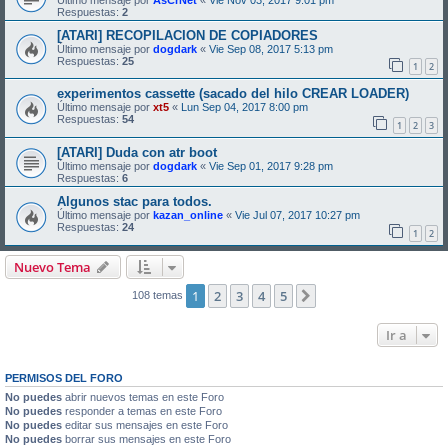
Respuestas:
2
[ATARI] RECOPILACION DE COPIADORES
Último mensaje por
dogdark
«
Vie Sep 08, 2017 5:13 pm
Respuestas:
25
1
2
experimentos cassette (sacado del hilo CREAR LOADER)
Último mensaje por
xt5
«
Lun Sep 04, 2017 8:00 pm
Respuestas:
54
1
2
3
[ATARI] Duda con atr boot
Último mensaje por
dogdark
«
Vie Sep 01, 2017 9:28 pm
Respuestas:
6
Algunos stac para todos.
Último mensaje por
kazan_online
«
Vie Jul 07, 2017 10:27 pm
Respuestas:
24
1
2
Nuevo Tema
1
2
3
4
5
Siguiente
108 temas
Ir a
PERMISOS DEL FORO
No puedes
abrir nuevos temas en este Foro
No puedes
responder a temas en este Foro
No puedes
editar sus mensajes en este Foro
No puedes
borrar sus mensajes en este Foro