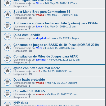
Mis juegos para atari 2600
Último mensaje por
Vhzc
«
Mié May 08, 2019 12:47 am
Respuestas:
9
Super Mario Bros para Commodore 64
Último mensaje por
vitoco
«
Mar May 07, 2019 6:25 pm
Respuestas:
15
Archivos de software hecho en chile (y otros) para PC/Mac
Último mensaje por
kiwa
«
Sab May 04, 2019 1:13 pm
Respuestas:
3
Duda Asm, dividir
Último mensaje por
dogdark
«
Lun Abr 15, 2019 5:44 pm
Concurso de juegos en BASIC de 10 líneas (NOMAM 2019)
Último mensaje por
Vhzc
«
Lun Abr 15, 2019 4:07 pm
Respuestas:
18
Compilacion de Miles de Juegos para ATARI
Último mensaje por
Donlupi
«
Vie Oct 05, 2018 12:30 pm
Respuestas:
8
ayuda con hex a decimal mac65
Último mensaje por
xt5
«
Mié Jul 25, 2018 9:38 pm
Respuestas:
19
Duda basic protegido
Último mensaje por
vitoco
«
Mié Nov 15, 2017 2:18 pm
Respuestas:
3
Consulta FSK MAC65
Último mensaje por
vitoco
«
Vie Nov 10, 2017 7:30 pm
Respuestas:
1
NHP duda
Último mensaje por
AsCrNet
«
Vie Nov 03, 2017 9:01 pm