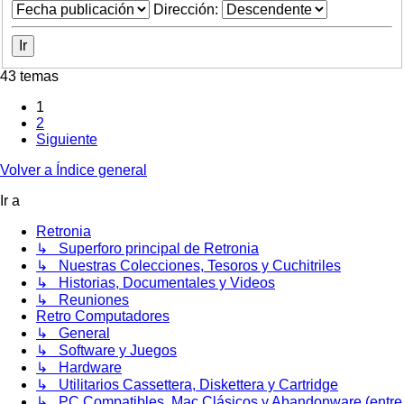
Dirección:
43 temas
1
2
Siguiente
Volver a Índice general
Ir a
Retronia
↳ Superforo principal de Retronia
↳ Nuestras Colecciones, Tesoros y Cuchitriles
↳ Historias, Documentales y Videos
↳ Reuniones
Retro Computadores
↳ General
↳ Software y Juegos
↳ Hardware
↳ Utilitarios Cassettera, Diskettera y Cartridge
↳ PC Compatibles, Mac Clásicos y Abandonware (entre