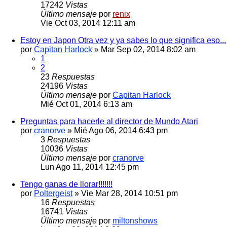
17242
Vistas
Último mensaje
por
renix
Vie Oct 03, 2014 12:11 am
Estoy en Japon Otra vez y ya sabes lo que significa eso...
por
Capitan Harlock
» Mar Sep 02, 2014 8:02 am
1
2
23
Respuestas
24196
Vistas
Último mensaje
por
Capitan Harlock
Mié Oct 01, 2014 6:13 am
Preguntas para hacerle al director de Mundo Atari
por
cranorve
» Mié Ago 06, 2014 6:43 pm
3
Respuestas
10036
Vistas
Último mensaje
por
cranorve
Lun Ago 11, 2014 12:45 pm
Tengo ganas de llorar!!!!!!!
por
Poltergeist
» Vie Mar 28, 2014 10:51 pm
16
Respuestas
16741
Vistas
Último mensaje
por
miltonshows