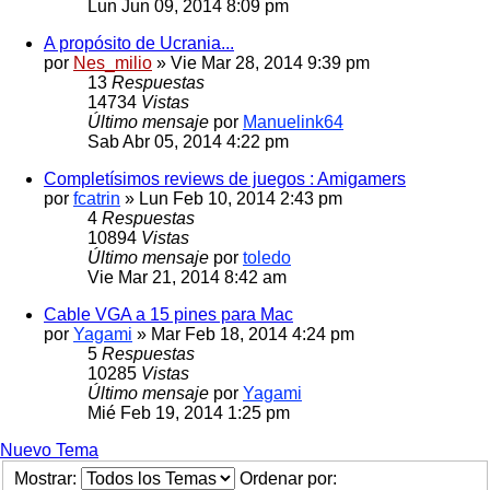
Lun Jun 09, 2014 8:09 pm
A propósito de Ucrania...
por
Nes_milio
» Vie Mar 28, 2014 9:39 pm
13
Respuestas
14734
Vistas
Último mensaje
por
Manuelink64
Sab Abr 05, 2014 4:22 pm
Completísimos reviews de juegos : Amigamers
por
fcatrin
» Lun Feb 10, 2014 2:43 pm
4
Respuestas
10894
Vistas
Último mensaje
por
toledo
Vie Mar 21, 2014 8:42 am
Cable VGA a 15 pines para Mac
por
Yagami
» Mar Feb 18, 2014 4:24 pm
5
Respuestas
10285
Vistas
Último mensaje
por
Yagami
Mié Feb 19, 2014 1:25 pm
Nuevo Tema
Mostrar:
Ordenar por: