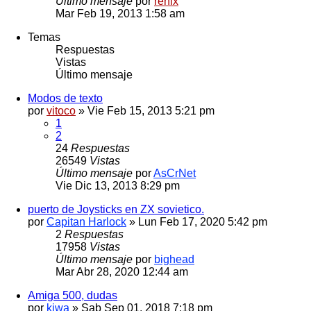
Último mensaje
por
renix
Mar Feb 19, 2013 1:58 am
Temas
Respuestas
Vistas
Último mensaje
Modos de texto
por
vitoco
» Vie Feb 15, 2013 5:21 pm
1
2
24
Respuestas
26549
Vistas
Último mensaje
por
AsCrNet
Vie Dic 13, 2013 8:29 pm
puerto de Joysticks en ZX sovietico.
por
Capitan Harlock
» Lun Feb 17, 2020 5:42 pm
2
Respuestas
17958
Vistas
Último mensaje
por
bighead
Mar Abr 28, 2020 12:44 am
Amiga 500, dudas
por
kiwa
» Sab Sep 01, 2018 7:18 pm