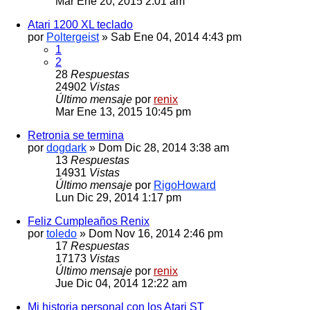
Mar Ene 20, 2015 2:01 am
Atari 1200 XL teclado
por
Poltergeist
» Sab Ene 04, 2014 4:43 pm
1
2
28
Respuestas
24902
Vistas
Último mensaje
por
renix
Mar Ene 13, 2015 10:45 pm
Retronia se termina
por
dogdark
» Dom Dic 28, 2014 3:38 am
13
Respuestas
14931
Vistas
Último mensaje
por
RigoHoward
Lun Dic 29, 2014 1:17 pm
Feliz Cumpleaños Renix
por
toledo
» Dom Nov 16, 2014 2:46 pm
17
Respuestas
17173
Vistas
Último mensaje
por
renix
Jue Dic 04, 2014 12:22 am
Mi historia personal con los Atari ST