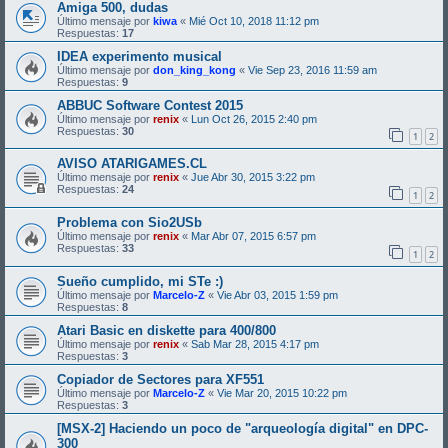
Amiga 500, dudas
Último mensaje por
kiwa
«
Mié Oct 10, 2018 11:12 pm
Respuestas:
17
IDEA experimento musical
Último mensaje por
don_king_kong
«
Vie Sep 23, 2016 11:59 am
Respuestas:
9
ABBUC Software Contest 2015
Último mensaje por
renix
«
Lun Oct 26, 2015 2:40 pm
Respuestas:
30
1
2
AVISO ATARIGAMES.CL
Último mensaje por
renix
«
Jue Abr 30, 2015 3:22 pm
Respuestas:
24
1
2
Problema con Sio2USb
Último mensaje por
renix
«
Mar Abr 07, 2015 6:57 pm
Respuestas:
33
1
2
Sueño cumplido, mi STe :)
Último mensaje por
Marcelo-Z
«
Vie Abr 03, 2015 1:59 pm
Respuestas:
8
Atari Basic en diskette para 400/800
Último mensaje por
renix
«
Sab Mar 28, 2015 4:17 pm
Respuestas:
3
Copiador de Sectores para XF551
Último mensaje por
Marcelo-Z
«
Vie Mar 20, 2015 10:22 pm
Respuestas:
3
[MSX-2] Haciendo un poco de "arqueología digital" en DPC-
300