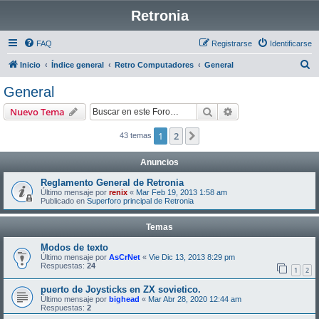
Retronia
FAQ
Registrarse
Identificarse
B
Inicio
Índice general
Retro Computadores
General
u
General
s
Buscar
Búsqueda avanzad
Nuevo Tema
c
a
1
2
Siguiente
43 temas
r
Anuncios
Reglamento General de Retronia
Último mensaje por
renix
«
Mar Feb 19, 2013 1:58 am
Publicado en
Superforo principal de Retronia
Temas
Modos de texto
Último mensaje por
AsCrNet
«
Vie Dic 13, 2013 8:29 pm
Respuestas:
24
1
2
puerto de Joysticks en ZX sovietico.
Último mensaje por
bighead
«
Mar Abr 28, 2020 12:44 am
Respuestas:
2