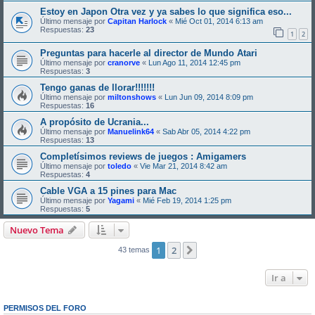
Estoy en Japon Otra vez y ya sabes lo que significa eso...
Último mensaje por
Capitan Harlock
«
Mié Oct 01, 2014 6:13 am
Respuestas:
23
1
2
Preguntas para hacerle al director de Mundo Atari
Último mensaje por
cranorve
«
Lun Ago 11, 2014 12:45 pm
Respuestas:
3
Tengo ganas de llorar!!!!!!!
Último mensaje por
miltonshows
«
Lun Jun 09, 2014 8:09 pm
Respuestas:
16
A propósito de Ucrania...
Último mensaje por
Manuelink64
«
Sab Abr 05, 2014 4:22 pm
Respuestas:
13
Completísimos reviews de juegos : Amigamers
Último mensaje por
toledo
«
Vie Mar 21, 2014 8:42 am
Respuestas:
4
Cable VGA a 15 pines para Mac
Último mensaje por
Yagami
«
Mié Feb 19, 2014 1:25 pm
Respuestas:
5
Nuevo Tema
1
2
Siguiente
43 temas
Ir a
PERMISOS DEL FORO