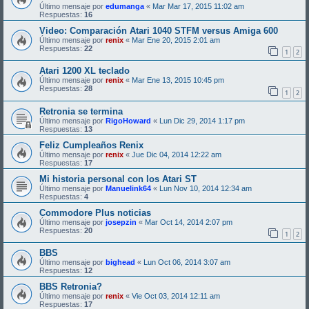
Último mensaje por
edumanga
«
Mar Mar 17, 2015 11:02 am
Respuestas:
16
Video: Comparación Atari 1040 STFM versus Amiga 600
Último mensaje por
renix
«
Mar Ene 20, 2015 2:01 am
Respuestas:
22
1
2
Atari 1200 XL teclado
Último mensaje por
renix
«
Mar Ene 13, 2015 10:45 pm
Respuestas:
28
1
2
Retronia se termina
Último mensaje por
RigoHoward
«
Lun Dic 29, 2014 1:17 pm
Respuestas:
13
Feliz Cumpleaños Renix
Último mensaje por
renix
«
Jue Dic 04, 2014 12:22 am
Respuestas:
17
Mi historia personal con los Atari ST
Último mensaje por
Manuelink64
«
Lun Nov 10, 2014 12:34 am
Respuestas:
4
Commodore Plus noticias
Último mensaje por
josepzin
«
Mar Oct 14, 2014 2:07 pm
Respuestas:
20
1
2
BBS
Último mensaje por
bighead
«
Lun Oct 06, 2014 3:07 am
Respuestas:
12
BBS Retronia?
Último mensaje por
renix
«
Vie Oct 03, 2014 12:11 am
Respuestas:
17