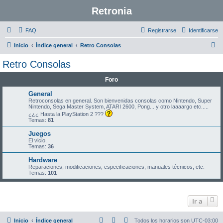
Retronia
FAQ
Registrarse
Identificarse
B
Inicio
Índice general
Retro Consolas
u
Retro Consolas
s
Foro
c
a
General
Retroconsolas en general. Son bienvenidas consolas como Nintendo, Super
r
Nintendo, Sega Master System, ATARI 2600, Pong... y otro laaaargo etc.....
¿¿¿ Hasta la PlayStation 2 ???
Temas:
81
Juegos
El vicio.
Temas:
36
Hardware
Reparaciones, modificaciones, especificaciones, manuales técnicos, etc.
Temas:
101
Ir a
Inicio
Índice general
Todos los horarios son
UTC-03:00