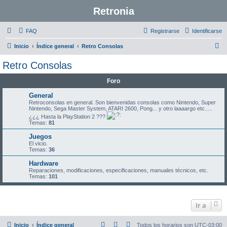
Retronia
FAQ
Registrarse
Identificarse
B
Inicio
Índice general
Retro Consolas
u
Retro Consolas
s
Foro
c
a
General
Retroconsolas en general. Son bienvenidas consolas como Nintendo, Super
r
Nintendo, Sega Master System, ATARI 2600, Pong... y otro laaaargo etc.....
¿¿¿ Hasta la PlayStation 2 ???
Temas:
81
Juegos
El vicio.
Temas:
36
Hardware
Reparaciones, modificaciones, especificaciones, manuales técnicos, etc.
Temas:
101
Ir a
Inicio
Índice general
Todos los horarios son
UTC-03:00