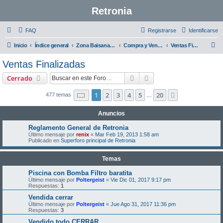
Retronia
FAQ
Registrarse
Identificarse
B
Inicio
Índice general
Zona Baisana :D - Requiere Registro para acceso total.
Compra y Vende en Retronia
Ventas Finalizadas
u
Ventas Finalizadas
s
Buscar
Búsqueda avanzada
Cerrado
c
a
Página
1
de
20
1
2
3
4
5
20
Siguiente
477 temas
…
r
Anuncios
Reglamento General de Retronia
Último mensaje por
renix
«
Mar Feb 19, 2013 1:58 am
Publicado en
Superforo principal de Retronia
Temas
Piscina con Bomba Filtro baratita
Último mensaje por
Poltergeist
«
Vie Dic 01, 2017 9:17 pm
Respuestas:
1
Vendida cerrar
Último mensaje por
Poltergeist
«
Jue Ago 31, 2017 11:36 pm
Respuestas:
3
Vendido todo CERRAR