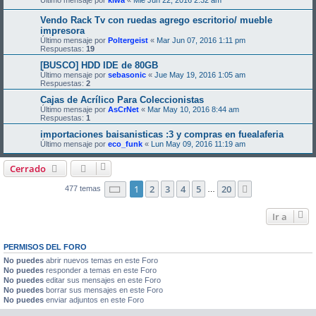
Último mensaje por
kiwa
«
Mié Jun 22, 2016 2:32 am
Vendo Rack Tv con ruedas agrego escritorio/ mueble
impresora
Último mensaje por
Poltergeist
«
Mar Jun 07, 2016 1:11 pm
Respuestas:
19
[BUSCO] HDD IDE de 80GB
Último mensaje por
sebasonic
«
Jue May 19, 2016 1:05 am
Respuestas:
2
Cajas de Acrílico Para Coleccionistas
Último mensaje por
AsCrNet
«
Mar May 10, 2016 8:44 am
Respuestas:
1
importaciones baisanisticas :3 y compras en fuealaferia
Último mensaje por
eco_funk
«
Lun May 09, 2016 11:19 am
Cerrado
Página
1
de
20
1
2
3
4
5
20
Siguiente
477 temas
…
Ir a
PERMISOS DEL FORO
No puedes
abrir nuevos temas en este Foro
No puedes
responder a temas en este Foro
No puedes
editar sus mensajes en este Foro
No puedes
borrar sus mensajes en este Foro
No puedes
enviar adjuntos en este Foro