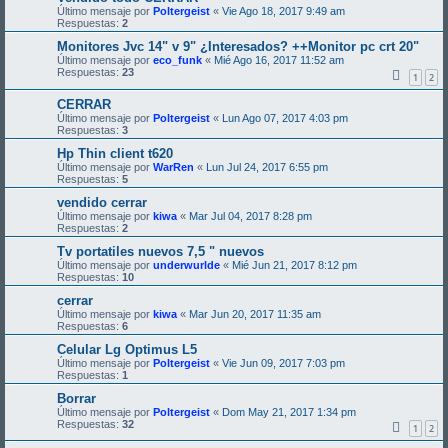
Último mensaje por
Poltergeist
«
Vie Ago 18, 2017 9:49 am
Respuestas:
2
Monitores Jvc 14" v 9" ¿Interesados? ++Monitor pc crt 20"
Último mensaje por
eco_funk
«
Mié Ago 16, 2017 11:52 am
Respuestas:
23
1
2
CERRAR
Último mensaje por
Poltergeist
«
Lun Ago 07, 2017 4:03 pm
Respuestas:
3
Hp Thin client t620
Último mensaje por
WarRen
«
Lun Jul 24, 2017 6:55 pm
Respuestas:
5
vendido cerrar
Último mensaje por
kiwa
«
Mar Jul 04, 2017 8:28 pm
Respuestas:
2
Tv portatiles nuevos 7,5 " nuevos
Último mensaje por
underwurlde
«
Mié Jun 21, 2017 8:12 pm
Respuestas:
10
cerrar
Último mensaje por
kiwa
«
Mar Jun 20, 2017 11:35 am
Respuestas:
6
Celular Lg Optimus L5
Último mensaje por
Poltergeist
«
Vie Jun 09, 2017 7:03 pm
Respuestas:
1
Borrar
Último mensaje por
Poltergeist
«
Dom May 21, 2017 1:34 pm
Respuestas:
32
1
2