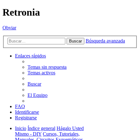
Retronia
Obviar
Búsqueda avanzada
Buscar
Enlaces rápidos
Temas sin respuesta
Temas activos
Buscar
El Equipo
FAQ
Identificarse
Registrarse
Inicio
Índice general
Hágalo Usted
Mismo - DIY
Cursos, Tutoriales,
Manuales, Circuitos Esquemáticos,