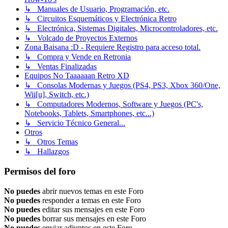
↳ Manuales de Usuario, Programación, etc.
↳ Circuitos Esquemáticos y Electrónica Retro
↳ Electrónica, Sistemas Digitales, Microcontroladores, etc.
↳ Volcado de Proyectos Externos
Zona Baisana :D - Requiere Registro para acceso total.
↳ Compra y Vende en Retronia
↳ Ventas Finalizadas
Equipos No Taaaaaan Retro XD
↳ Consolas Modernas y Juegos (PS4, PS3, Xbox 360/One,
Wii[u], Switch, etc.)
↳ Computadores Modernos, Software y Juegos (PC's,
Notebooks, Tablets, Smartphones, etc...)
↳ Servicio Técnico General...
Otros
↳ Otros Temas
↳ Hallazgos
Permisos del foro
No puedes
abrir nuevos temas en este Foro
No puedes
responder a temas en este Foro
No puedes
editar sus mensajes en este Foro
No puedes
borrar sus mensajes en este Foro
No puedes
enviar adjuntos en este Foro