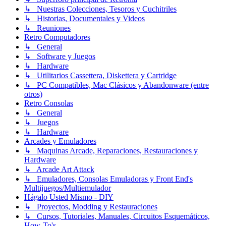
↳ Nuestras Colecciones, Tesoros y Cuchitriles
↳ Historias, Documentales y Videos
↳ Reuniones
Retro Computadores
↳ General
↳ Software y Juegos
↳ Hardware
↳ Utilitarios Cassettera, Diskettera y Cartridge
↳ PC Compatibles, Mac Clásicos y Abandonware (entre
otros)
Retro Consolas
↳ General
↳ Juegos
↳ Hardware
Arcades y Emuladores
↳ Maquinas Arcade, Reparaciones, Restauraciones y
Hardware
↳ Arcade Art Attack
↳ Emuladores, Consolas Emuladoras y Front End's
Multijuegos/Multiemulador
Hágalo Usted Mismo - DIY
↳ Proyectos, Modding y Restauraciones
↳ Cursos, Tutoriales, Manuales, Circuitos Esquemáticos,
How-To's