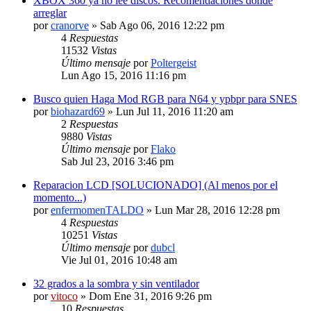
XBOX 360 ya no lee discos. Recomendaciones donde
arreglar
por
cranorve
» Sab Ago 06, 2016 12:22 pm
4
Respuestas
11532
Vistas
Último mensaje
por
Poltergeist
Lun Ago 15, 2016 11:16 pm
Busco quien Haga Mod RGB para N64 y ypbpr para SNES
por
biohazard69
» Lun Jul 11, 2016 11:20 am
2
Respuestas
9880
Vistas
Último mensaje
por
Flako
Sab Jul 23, 2016 3:46 pm
Reparacion LCD [SOLUCIONADO] (Al menos por el
momento...)
por
enfermomenTALDO
» Lun Mar 28, 2016 12:28 pm
4
Respuestas
10251
Vistas
Último mensaje
por
dubcl
Vie Jul 01, 2016 10:48 am
32 grados a la sombra y sin ventilador
por
vitoco
» Dom Ene 31, 2016 9:26 pm
10
Respuestas