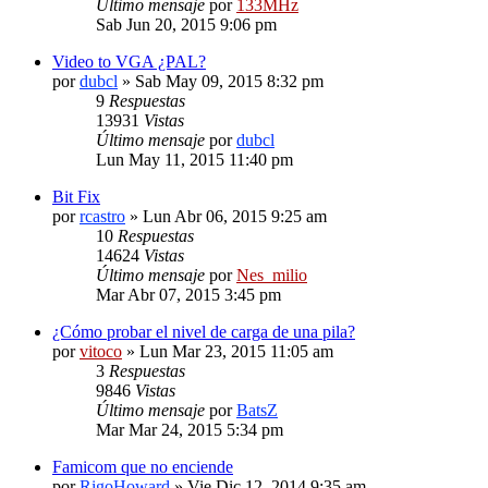
Último mensaje
por
133MHz
Sab Jun 20, 2015 9:06 pm
Video to VGA ¿PAL?
por
dubcl
» Sab May 09, 2015 8:32 pm
9
Respuestas
13931
Vistas
Último mensaje
por
dubcl
Lun May 11, 2015 11:40 pm
Bit Fix
por
rcastro
» Lun Abr 06, 2015 9:25 am
10
Respuestas
14624
Vistas
Último mensaje
por
Nes_milio
Mar Abr 07, 2015 3:45 pm
¿Cómo probar el nivel de carga de una pila?
por
vitoco
» Lun Mar 23, 2015 11:05 am
3
Respuestas
9846
Vistas
Último mensaje
por
BatsZ
Mar Mar 24, 2015 5:34 pm
Famicom que no enciende
por
RigoHoward
» Vie Dic 12, 2014 9:35 am