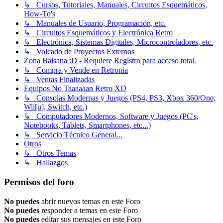
↳ Cursos, Tutoriales, Manuales, Circuitos Esquemáticos,
How-To's
↳ Manuales de Usuario, Programación, etc.
↳ Circuitos Esquemáticos y Electrónica Retro
↳ Electrónica, Sistemas Digitales, Microcontroladores, etc.
↳ Volcado de Proyectos Externos
Zona Baisana :D - Requiere Registro para acceso total.
↳ Compra y Vende en Retronia
↳ Ventas Finalizadas
Equipos No Taaaaaan Retro XD
↳ Consolas Modernas y Juegos (PS4, PS3, Xbox 360/One,
Wii[u], Switch, etc.)
↳ Computadores Modernos, Software y Juegos (PC's,
Notebooks, Tablets, Smartphones, etc...)
↳ Servicio Técnico General...
Otros
↳ Otros Temas
↳ Hallazgos
Permisos del foro
No puedes
abrir nuevos temas en este Foro
No puedes
responder a temas en este Foro
No puedes
editar sus mensajes en este Foro