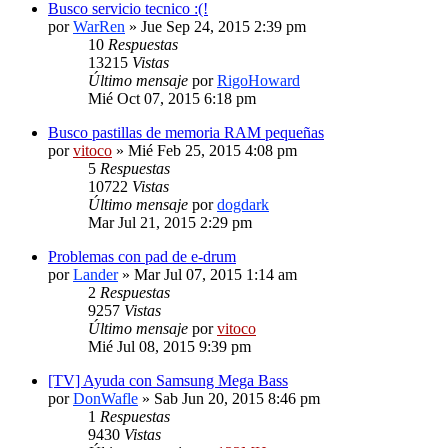
Busco servicio tecnico :(!
por
WarRen
» Jue Sep 24, 2015 2:39 pm
10
Respuestas
13215
Vistas
Último mensaje
por
RigoHoward
Mié Oct 07, 2015 6:18 pm
Busco pastillas de memoria RAM pequeñas
por
vitoco
» Mié Feb 25, 2015 4:08 pm
5
Respuestas
10722
Vistas
Último mensaje
por
dogdark
Mar Jul 21, 2015 2:29 pm
Problemas con pad de e-drum
por
Lander
» Mar Jul 07, 2015 1:14 am
2
Respuestas
9257
Vistas
Último mensaje
por
vitoco
Mié Jul 08, 2015 9:39 pm
[TV] Ayuda con Samsung Mega Bass
por
DonWafle
» Sab Jun 20, 2015 8:46 pm
1
Respuestas
9430
Vistas