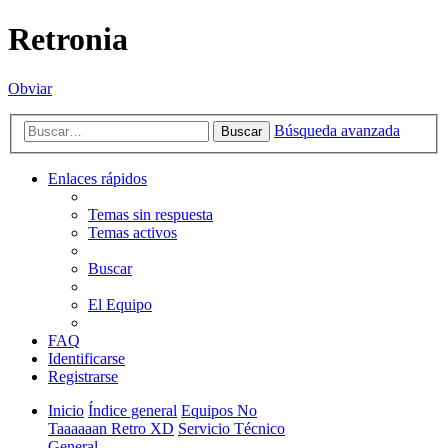
Retronia
Obviar
Búsqueda avanzada
Buscar
Enlaces rápidos
Temas sin respuesta
Temas activos
Buscar
El Equipo
FAQ
Identificarse
Registrarse
Inicio
Índice general
Equipos No
Taaaaaan Retro XD
Servicio Técnico
General...