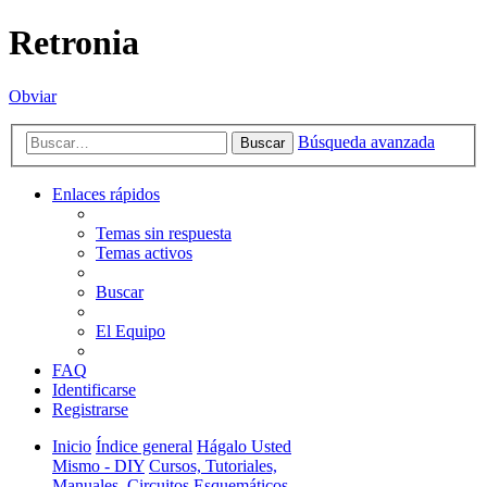
Retronia
Obviar
Búsqueda avanzada
Buscar
Enlaces rápidos
Temas sin respuesta
Temas activos
Buscar
El Equipo
FAQ
Identificarse
Registrarse
Inicio
Índice general
Hágalo Usted
Mismo - DIY
Cursos, Tutoriales,
Manuales, Circuitos Esquemáticos,