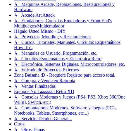
↳ Maquinas Arcade, Reparaciones, Restauraciones y
Hardware
↳ Arcade Art Attack
↳ Emuladores, Consolas Emuladoras y Front End's
Multijuegos/Multiemulador
Hágalo Usted Mismo - DIY
↳ Proyectos, Modding y Restauraciones
↳ Cursos, Tutoriales, Manuales, Circuitos Esquemáticos,
How-To's
↳ Manuales de Usuario, Programación, etc.
↳ Circuitos Esquemáticos y Electrónica Retro
↳ Electrónica, Sistemas Digitales, Microcontroladores, etc.
↳ Volcado de Proyectos Externos
Zona Baisana :D - Requiere Registro para acceso total.
↳ Compra y Vende en Retronia
↳ Ventas Finalizadas
Equipos No Taaaaaan Retro XD
↳ Consolas Modernas y Juegos (PS4, PS3, Xbox 360/One,
Wii[u], Switch, etc.)
↳ Computadores Modernos, Software y Juegos (PC's,
Notebooks, Tablets, Smartphones, etc...)
↳ Servicio Técnico General...
Otros
↳ Otros Temas