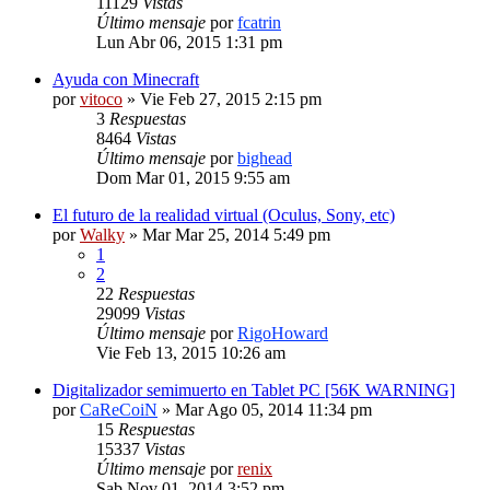
11129
Vistas
Último mensaje
por
fcatrin
Lun Abr 06, 2015 1:31 pm
Ayuda con Minecraft
por
vitoco
» Vie Feb 27, 2015 2:15 pm
3
Respuestas
8464
Vistas
Último mensaje
por
bighead
Dom Mar 01, 2015 9:55 am
El futuro de la realidad virtual (Oculus, Sony, etc)
por
Walky
» Mar Mar 25, 2014 5:49 pm
1
2
22
Respuestas
29099
Vistas
Último mensaje
por
RigoHoward
Vie Feb 13, 2015 10:26 am
Digitalizador semimuerto en Tablet PC [56K WARNING]
por
CaReCoiN
» Mar Ago 05, 2014 11:34 pm
15
Respuestas
15337
Vistas
Último mensaje
por
renix
Sab Nov 01, 2014 3:52 pm