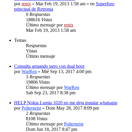
por
renix
» Mar Feb 19, 2013 1:58 am » en
Superforo
principal de Retronia
0
Respuestas
188616
Vistas
Último mensaje
por
renix
Mar Feb 19, 2013 1:58 am
Temas
Respuestas
Vistas
Último mensaje
Consulta armando tarro con dual boot
por
WarRen
» Mié Sep 13, 2017 4:00 pm
3
Respuestas
19806
Vistas
Último mensaje
por
WarRen
Sab Sep 23, 2017 8:38 pm
HELP Nokia Lumia 1020 no me deja instalar whatsapp
por
Poltergeist
» Dom May 28, 2017 8:09 pm
2
Respuestas
8108
Vistas
Último mensaje
por
Poltergeist
Dom Jun 18, 2017 8:47 pm