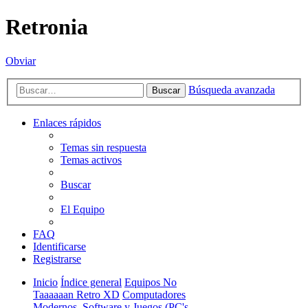
Retronia
Obviar
Búsqueda avanzada
Buscar
Enlaces rápidos
Temas sin respuesta
Temas activos
Buscar
El Equipo
FAQ
Identificarse
Registrarse
Inicio
Índice general
Equipos No
Taaaaaan Retro XD
Computadores
Modernos, Software y Juegos (PC's,