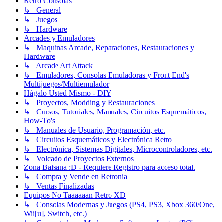
Retro Consolas
↳ General
↳ Juegos
↳ Hardware
Arcades y Emuladores
↳ Maquinas Arcade, Reparaciones, Restauraciones y
Hardware
↳ Arcade Art Attack
↳ Emuladores, Consolas Emuladoras y Front End's
Multijuegos/Multiemulador
Hágalo Usted Mismo - DIY
↳ Proyectos, Modding y Restauraciones
↳ Cursos, Tutoriales, Manuales, Circuitos Esquemáticos,
How-To's
↳ Manuales de Usuario, Programación, etc.
↳ Circuitos Esquemáticos y Electrónica Retro
↳ Electrónica, Sistemas Digitales, Microcontroladores, etc.
↳ Volcado de Proyectos Externos
Zona Baisana :D - Requiere Registro para acceso total.
↳ Compra y Vende en Retronia
↳ Ventas Finalizadas
Equipos No Taaaaaan Retro XD
↳ Consolas Modernas y Juegos (PS4, PS3, Xbox 360/One,
Wii[u], Switch, etc.)