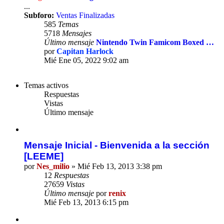
...
Subforo:
Ventas Finalizadas
585
Temas
5718
Mensajes
Último mensaje
Nintendo Twin Famicom Boxed …
por
Capitan Harlock
Ver
Mié Ene 05, 2022 9:02 am
último
mensaje
Temas activos
Respuestas
Vistas
Último mensaje
Mensaje Inicial - Bienvenida a la sección
[LEEME]
por
Nes_milio
» Mié Feb 13, 2013 3:38 pm
12
Respuestas
27659
Vistas
Último mensaje
por
renix
Mié Feb 13, 2013 6:15 pm