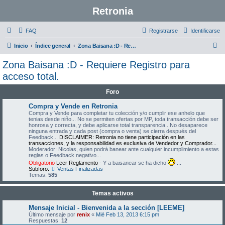
Retronia
FAQ
Registrarse
Identificarse
B
Inicio
Índice general
Zona Baisana :D - Requiere Registro para acceso total.
u
Zona Baisana :D - Requiere Registro para
s
acceso total.
c
Foro
a
Compra y Vende en Retronia
r
Compra y Vende para completar tu colección y/o cumplir ese anhelo que
tenias desde niño... No se permiten ofertas por MP, toda transacción debe ser
honrosa y correcta, y debe aplicarse total transparencia...No desaparece
ninguna entrada y cada post (compra o venta) se cierra después del
Feedback...
DISCLAIMER: Retronia no tiene participación en las
transacciones, y la responsabilidad es exclusiva de Vendedor y Comprador...
Moderador: Nicolas, quien podrá banear ante cualquier incumplimiento a estas
reglas o Feedback negativo...
Obligatorio
Leer Reglamento
- Y a baisanear se ha dicho
...
Subforo:
Ventas Finalizadas
Temas:
585
Temas activos
Mensaje Inicial - Bienvenida a la sección [LEEME]
Último mensaje por
renix
«
Mié Feb 13, 2013 6:15 pm
Respuestas:
12