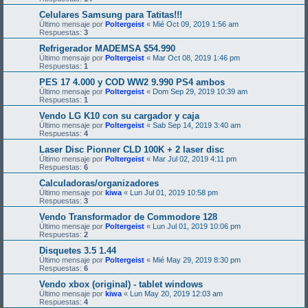
Celulares Samsung para Tatitas!!!
Último mensaje por
Poltergeist
«
Mié Oct 09, 2019 1:56 am
Respuestas:
3
Refrigerador MADEMSA $54.990
Último mensaje por
Poltergeist
«
Mar Oct 08, 2019 1:46 pm
Respuestas:
1
PES 17 4.000 y COD WW2 9.990 PS4 ambos
Último mensaje por
Poltergeist
«
Dom Sep 29, 2019 10:39 am
Respuestas:
1
Vendo LG K10 con su cargador y caja
Último mensaje por
Poltergeist
«
Sab Sep 14, 2019 3:40 am
Respuestas:
4
Laser Disc Pionner CLD 100K + 2 laser disc
Último mensaje por
Poltergeist
«
Mar Jul 02, 2019 4:11 pm
Respuestas:
6
Calculadoras/organizadores
Último mensaje por
kiwa
«
Lun Jul 01, 2019 10:58 pm
Respuestas:
3
Vendo Transformador de Commodore 128
Último mensaje por
Poltergeist
«
Lun Jul 01, 2019 10:06 pm
Respuestas:
2
Disquetes 3.5 1.44
Último mensaje por
Poltergeist
«
Mié May 29, 2019 8:30 pm
Respuestas:
6
Vendo xbox (original) - tablet windows
Último mensaje por
kiwa
«
Lun May 20, 2019 12:03 am
Respuestas:
4