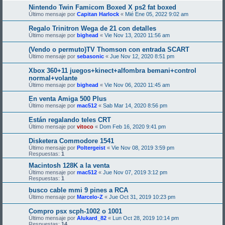
Nintendo Twin Famicom Boxed X ps2 fat boxed
Último mensaje por
Capitan Harlock
«
Mié Ene 05, 2022 9:02 am
Regalo Trinitron Wega de 21 con detalles
Último mensaje por
bighead
«
Vie Nov 13, 2020 11:56 am
(Vendo o permuto)TV Thomson con entrada SCART
Último mensaje por
sebasonic
«
Jue Nov 12, 2020 8:51 pm
Xbox 360+11 juegos+kinect+alfombra bemani+control
normal+volante
Último mensaje por
bighead
«
Vie Nov 06, 2020 11:45 am
En venta Amiga 500 Plus
Último mensaje por
mac512
«
Sab Mar 14, 2020 8:56 pm
Están regalando teles CRT
Último mensaje por
vitoco
«
Dom Feb 16, 2020 9:41 pm
Disketera Commodore 1541
Último mensaje por
Poltergeist
«
Vie Nov 08, 2019 3:59 pm
Respuestas:
1
Macintosh 128K a la venta
Último mensaje por
mac512
«
Jue Nov 07, 2019 3:12 pm
Respuestas:
1
busco cable mmi 9 pines a RCA
Último mensaje por
Marcelo-Z
«
Jue Oct 31, 2019 10:23 pm
Compro psx scph-1002 o 1001
Último mensaje por
Alukard_82
«
Lun Oct 28, 2019 10:14 pm
Respuestas:
14