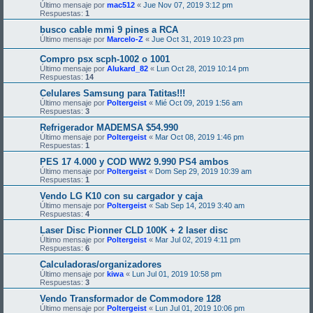
Último mensaje por
mac512
«
Jue Nov 07, 2019 3:12 pm
Respuestas:
1
busco cable mmi 9 pines a RCA
Último mensaje por
Marcelo-Z
«
Jue Oct 31, 2019 10:23 pm
Compro psx scph-1002 o 1001
Último mensaje por
Alukard_82
«
Lun Oct 28, 2019 10:14 pm
Respuestas:
14
Celulares Samsung para Tatitas!!!
Último mensaje por
Poltergeist
«
Mié Oct 09, 2019 1:56 am
Respuestas:
3
Refrigerador MADEMSA $54.990
Último mensaje por
Poltergeist
«
Mar Oct 08, 2019 1:46 pm
Respuestas:
1
PES 17 4.000 y COD WW2 9.990 PS4 ambos
Último mensaje por
Poltergeist
«
Dom Sep 29, 2019 10:39 am
Respuestas:
1
Vendo LG K10 con su cargador y caja
Último mensaje por
Poltergeist
«
Sab Sep 14, 2019 3:40 am
Respuestas:
4
Laser Disc Pionner CLD 100K + 2 laser disc
Último mensaje por
Poltergeist
«
Mar Jul 02, 2019 4:11 pm
Respuestas:
6
Calculadoras/organizadores
Último mensaje por
kiwa
«
Lun Jul 01, 2019 10:58 pm
Respuestas:
3
Vendo Transformador de Commodore 128
Último mensaje por
Poltergeist
«
Lun Jul 01, 2019 10:06 pm