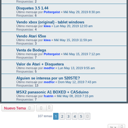
Respuestas:
2
Disquetes 3.5 1.44
Último mensaje por
Poltergeist
«
Mié May 29, 2019 8:30 pm
Respuestas:
6
Vendo xbox (original) - tablet windows
Último mensaje por
kiwa
«
Lun May 20, 2019 12:03 am
Respuestas:
4
Vendo Atari 65xe
Último mensaje por
kiwa
«
Mié May 15, 2019 11:59 pm
Respuestas:
3
Venta de Bodega
Último mensaje por
Poltergeist
«
Mié May 15, 2019 7:12 pm
Respuestas:
7
Valor de Atari + Disquetera
Último mensaje por
medfor
«
Lun May 13, 2019 9:55 am
Respuestas:
5
Alguien se interesa por un 520STE?
Último mensaje por
medfor
«
Dom May 12, 2019 7:43 pm
Respuestas:
13
MSX2 panasonic A1 BOXED + CASduino
Último mensaje por
fcatrin
«
Mié May 08, 2019 7:15 pm
Respuestas:
7
Nuevo Tema
1
2
3
4
5
Siguiente
107 temas
Ir a