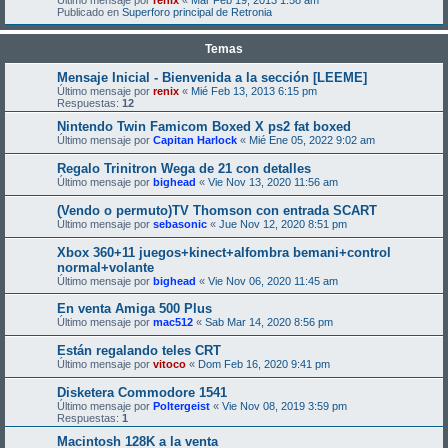
Último mensaje por
renix
«
Mar Feb 19, 2013 1:58 am
Publicado en
Superforo principal de Retronia
Temas
Mensaje Inicial - Bienvenida a la sección [LEEME]
Último mensaje por
renix
«
Mié Feb 13, 2013 6:15 pm
Respuestas:
12
Nintendo Twin Famicom Boxed X ps2 fat boxed
Último mensaje por
Capitan Harlock
«
Mié Ene 05, 2022 9:02 am
Regalo Trinitron Wega de 21 con detalles
Último mensaje por
bighead
«
Vie Nov 13, 2020 11:56 am
(Vendo o permuto)TV Thomson con entrada SCART
Último mensaje por
sebasonic
«
Jue Nov 12, 2020 8:51 pm
Xbox 360+11 juegos+kinect+alfombra bemani+control
normal+volante
Último mensaje por
bighead
«
Vie Nov 06, 2020 11:45 am
En venta Amiga 500 Plus
Último mensaje por
mac512
«
Sab Mar 14, 2020 8:56 pm
Están regalando teles CRT
Último mensaje por
vitoco
«
Dom Feb 16, 2020 9:41 pm
Disketera Commodore 1541
Último mensaje por
Poltergeist
«
Vie Nov 08, 2019 3:59 pm
Respuestas:
1
Macintosh 128K a la venta