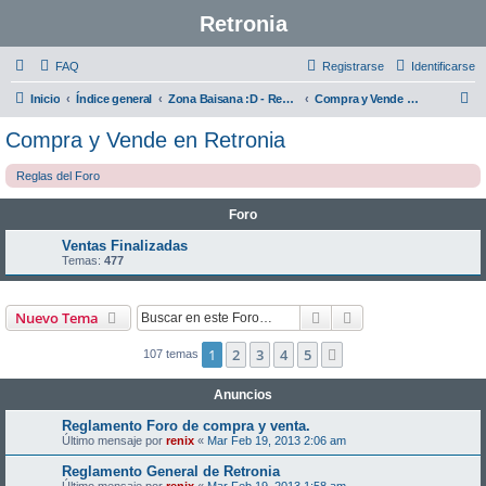
Retronia
FAQ
Registrarse
Identificarse
B
Inicio
Índice general
Zona Baisana :D - Requiere Registro para acceso total.
Compra y Vende en Retronia
u
Compra y Vende en Retronia
s
Reglas del Foro
c
a
Foro
r
Ventas Finalizadas
Temas:
477
Buscar
Búsqueda avanzad
Nuevo Tema
1
2
3
4
5
Siguiente
107 temas
Anuncios
Reglamento Foro de compra y venta.
Último mensaje por
renix
«
Mar Feb 19, 2013 2:06 am
Reglamento General de Retronia