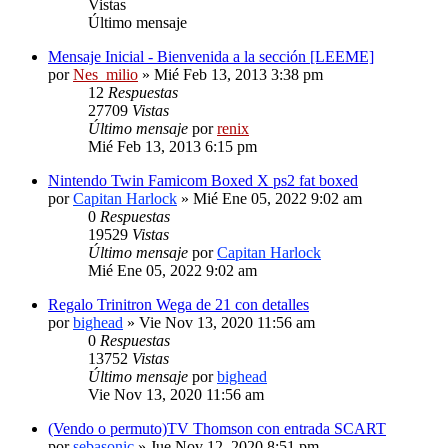
Vistas
Último mensaje
Mensaje Inicial - Bienvenida a la sección [LEEME]
por
Nes_milio
» Mié Feb 13, 2013 3:38 pm
12
Respuestas
27709
Vistas
Último mensaje
por
renix
Mié Feb 13, 2013 6:15 pm
Nintendo Twin Famicom Boxed X ps2 fat boxed
por
Capitan Harlock
» Mié Ene 05, 2022 9:02 am
0
Respuestas
19529
Vistas
Último mensaje
por
Capitan Harlock
Mié Ene 05, 2022 9:02 am
Regalo Trinitron Wega de 21 con detalles
por
bighead
» Vie Nov 13, 2020 11:56 am
0
Respuestas
13752
Vistas
Último mensaje
por
bighead
Vie Nov 13, 2020 11:56 am
(Vendo o permuto)TV Thomson con entrada SCART
por
sebasonic
» Jue Nov 12, 2020 8:51 pm