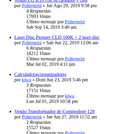
Vendo LG K10 con su cargador y caja
por
Poltergeist
» Jue Ago 29, 2019 9:58 pm
4
Respuestas
17693
Vistas
Último mensaje
por
Poltergeist
Sab Sep 14, 2019 3:40 am
Laser Disc Pionner CLD 100K + 2 laser disc
por
Poltergeist
» Sab Jun 22, 2019 12:06 am
6
Respuestas
18212
Vistas
Último mensaje
por
Poltergeist
Mar Jul 02, 2019 4:11 pm
Calculadoras/organizadores
por
kiwa
» Dom Jun 23, 2019 5:46 pm
3
Respuestas
17151
Vistas
Último mensaje
por
kiwa
Lun Jul 01, 2019 10:58 pm
Vendo Transformador de Commodore 128
por
Poltergeist
» Jue Jun 27, 2019 11:52 am
2
Respuestas
15527
Vistas
Último mensaje
por
Poltergeist