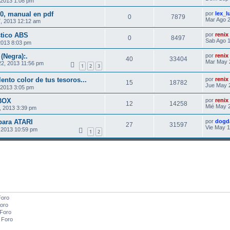
2013 1:08 pm
0, manual en pdf
por
lex_l
0
7879
Mar Ago 2
, 2013 12:12 am
stico ABS
por
renix
0
8497
Sab Ago 1
2013 8:03 pm
(Negra):.
por
renix
40
33404
Mar May 
22, 2013 11:56 pm
1
2
3
nto color de tus tesoros...
por
renix
15
18782
Jue May 
2013 3:05 pm
XBOX
por
renix
12
14258
Mié May 
 2013 3:39 pm
para ATARI
por
dogd
27
31597
Vie May 1
 2013 10:59 pm
1
2
Foro
oro
 Foro
 Foro