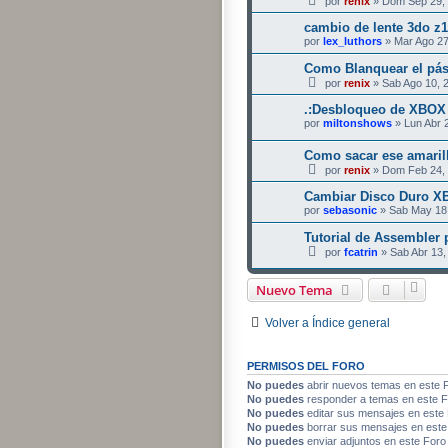
por
renix
» Dom Sep 29, 
cambio de lente 3do z1
por
lex_luthors
» Mar Ago 27
Como Blanquear el pá
por
renix
» Sab Ago 10, 
.:Desbloqueo de XBOX 
por
miltonshows
» Lun Abr 
Como sacar ese amarille
por
renix
» Dom Feb 24, 
Cambiar Disco Duro 
por
sebasonic
» Sab May 18,
Tutorial de Assembler 
por
fcatrin
» Sab Abr 13,
Nuevo Tema
Volver a Índice general
PERMISOS DEL FORO
No puedes
abrir nuevos temas en este 
No puedes
responder a temas en este F
No puedes
editar sus mensajes en este
No puedes
borrar sus mensajes en este
No puedes
enviar adjuntos en este Foro