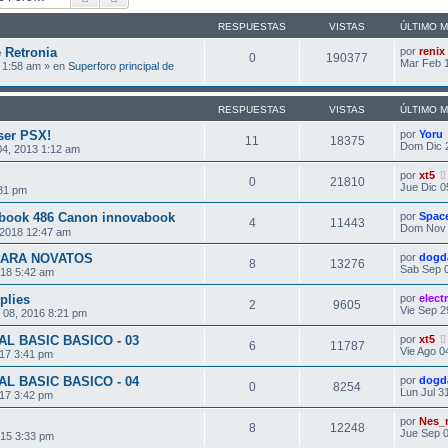
RESPUESTAS
VISTAS
ÚLTIMO 
 Retronia
por
renix
0
190377
Mar Feb 1
 1:58 am » en
Superforo principal de
RESPUESTAS
VISTAS
ÚLTIMO 
aser PSX!
por
Yoru
11
18375
Dom Dic 
4, 2013 1:12 am
por
xt5
0
21810
Jue Dic 0
:31 pm
ebook 486 Canon innovabook
por
Spac
4
11443
Dom Nov 
2018 12:47 am
ARA NOVATOS
por
dogd
8
13276
Sab Sep 0
018 5:42 am
plies
por
elec
2
9605
Vie Sep 2
 08, 2016 8:21 pm
AL BASIC BASICO - 03
por
xt5
6
11787
Vie Ago 0
017 3:41 pm
AL BASIC BASICO - 04
por
dogd
0
8254
Lun Jul 3
017 3:42 pm
por
Nes_m
8
12248
Jue Sep 0
015 3:33 pm