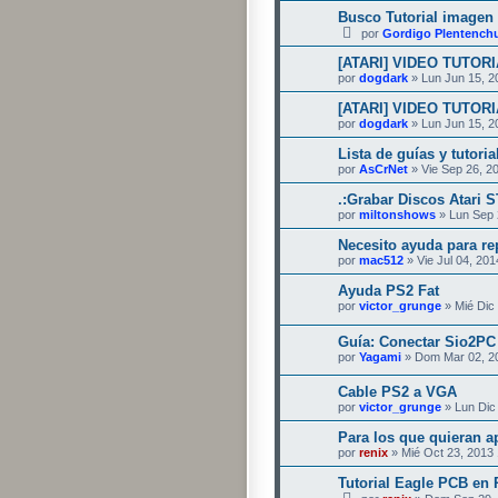
Busco Tutorial imagen 
por
Gordigo Plentench
[ATARI] VIDEO TUTORI
por
dogdark
» Lun Jun 15, 2
[ATARI] VIDEO TUTORI
por
dogdark
» Lun Jun 15, 2
Lista de guías y tutoria
por
AsCrNet
» Vie Sep 26, 2
.:Grabar Discos Atari S
por
miltonshows
» Lun Sep 
Necesito ayuda para r
por
mac512
» Vie Jul 04, 20
Ayuda PS2 Fat
por
victor_grunge
» Mié Dic
Guía: Conectar Sio2PC 
por
Yagami
» Dom Mar 02, 2
Cable PS2 a VGA
por
victor_grunge
» Lun Dic
Para los que quieran a
por
renix
» Mié Oct 23, 2013
Tutorial Eagle PCB en