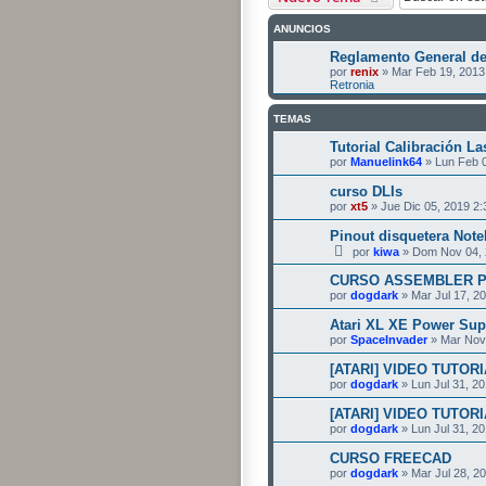
ANUNCIOS
Reglamento General de
por
renix
» Mar Feb 19, 2013
Retronia
TEMAS
Tutorial Calibración L
por
Manuelink64
» Lun Feb 0
curso DLIs
por
xt5
» Jue Dic 05, 2019 2
Pinout disquetera Not
por
kiwa
» Dom Nov 04, 
CURSO ASSEMBLER P
por
dogdark
» Mar Jul 17, 2
Atari XL XE Power Sup
por
SpaceInvader
» Mar Nov
[ATARI] VIDEO TUTORI
por
dogdark
» Lun Jul 31, 2
[ATARI] VIDEO TUTORI
por
dogdark
» Lun Jul 31, 2
CURSO FREECAD
por
dogdark
» Mar Jul 28, 2