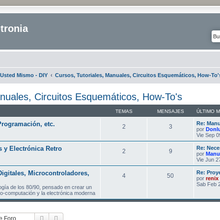
tronia
Usted Mismo - DIY
Cursos, Tutoriales, Manuales, Circuitos Esquemáticos, How-To'
anuales, Circuitos Esquemáticos, How-To's
TEMAS
MENSAJES
ÚLTIMO 
Programación, etc.
Re: Manua
2
3
por
Donl
Vie Sep 0
 y Electrónica Retro
Re: Nece
2
9
por
Manu
Vie Jun 2
Digitales, Microcontroladores,
Re: Proy
4
50
por
renix
Sab Feb 2
ogía de los 80/90, pensado en crear un
tro-computación y la electrónica moderna
Buscar
Búsqueda avanzada