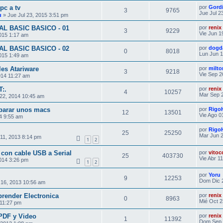
pc a tv
por
Gord
3
9765
Jue Jul 2
u
» Jue Jul 23, 2015 3:51 pm
AL BASIC BASICO - 01
por
renix
3
9229
Vie Jun 1
015 1:17 am
AL BASIC BASICO - 02
por
dogd
0
8018
Lun Jun 1
015 1:49 am
les Atariware
por
milt
3
9218
Vie Sep 2
014 11:27 am
T:.
por
renix
4
10257
Mar Sep 2
22, 2014 10:45 am
eparar unos macs
por
Rigo
12
13501
Vie Ago 0
14 9:55 am
por
Rigo
25
25250
Mar Jun 2
 11, 2013 8:14 pm
1
2
con cable USB a Serial
por
vitoc
25
403730
Vie Abr 1
014 3:26 pm
1
2
por
Yoru
9
12253
Dom Dic 
 16, 2013 10:56 am
prender Electronica
por
renix
0
8963
Mié Oct 2
 11:27 pm
 PDF y Video
por
renix
1
11392
Dom Sep 