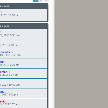
s
o
a
m
MENSAJE
j
e
e
n
s
9, 2013 1:58 am
a
j
e
MENSAJE
29, 2013 9:30 am
5, 2019 2:31 pm
eInvader
04, 2018 7:45 pm
ark
8, 2018 7:30 pm
troman
9, 2017 6:37 pm
4, 2017 10:40 am
ark
1, 2017 3:42 pm
ilio
3, 2015 8:07 am