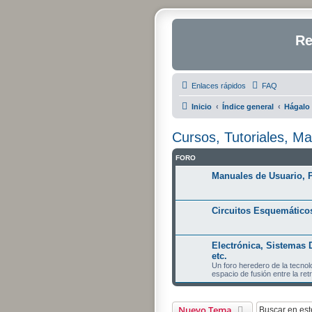
Re
Enlaces rápidos
FAQ
Inicio
Índice general
Hágalo 
Cursos, Tutoriales, M
FORO
Manuales de Usuario, 
Circuitos Esquemáticos
Electrónica, Sistemas 
etc.
Un foro heredero de la tecnol
espacio de fusión entre la re
Nuevo Tema