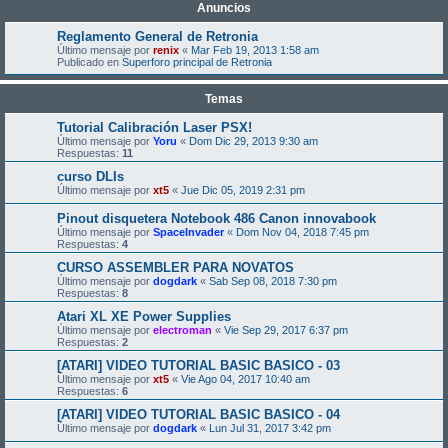
Anuncios
Reglamento General de Retronia
Último mensaje por
renix
«
Mar Feb 19, 2013 1:58 am
Publicado en
Superforo principal de Retronia
Temas
Tutorial Calibración Laser PSX!
Último mensaje por
Yoru
«
Dom Dic 29, 2013 9:30 am
Respuestas:
11
curso DLIs
Último mensaje por
xt5
«
Jue Dic 05, 2019 2:31 pm
Pinout disquetera Notebook 486 Canon innovabook
Último mensaje por
SpaceInvader
«
Dom Nov 04, 2018 7:45 pm
Respuestas:
4
CURSO ASSEMBLER PARA NOVATOS
Último mensaje por
dogdark
«
Sab Sep 08, 2018 7:30 pm
Respuestas:
8
Atari XL XE Power Supplies
Último mensaje por
electroman
«
Vie Sep 29, 2017 6:37 pm
Respuestas:
2
[ATARI] VIDEO TUTORIAL BASIC BASICO - 03
Último mensaje por
xt5
«
Vie Ago 04, 2017 10:40 am
Respuestas:
6
[ATARI] VIDEO TUTORIAL BASIC BASICO - 04
Último mensaje por
dogdark
«
Lun Jul 31, 2017 3:42 pm