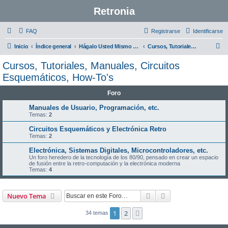
Retronia
FAQ
Registrarse
Identificarse
B
Inicio
Índice general
Hágalo Usted Mismo - DIY
Cursos, Tutoriales, Manuales, Circuitos Esquemáticos, How-To's
u
Cursos, Tutoriales, Manuales, Circuitos
s
Esquemáticos, How-To's
c
Foro
a
Manuales de Usuario, Programación, etc.
r
Temas:
2
Circuitos Esquemáticos y Electrónica Retro
Temas:
2
Electrónica, Sistemas Digitales, Microcontroladores, etc.
Un foro heredero de la tecnología de los 80/90, pensado en crear un espacio
de fusión entre la retro-computación y la electrónica moderna
Temas:
4
Buscar
Búsqueda avanzad
Nuevo Tema
1
2
Siguiente
34 temas