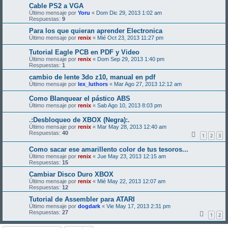
Cable PS2 a VGA
Último mensaje por
Yoru
«
Dom Dic 29, 2013 1:02 am
Respuestas:
9
Para los que quieran aprender Electronica
Último mensaje por
renix
«
Mié Oct 23, 2013 11:27 pm
Tutorial Eagle PCB en PDF y Video
Último mensaje por
renix
«
Dom Sep 29, 2013 1:40 pm
Respuestas:
1
cambio de lente 3do z10, manual en pdf
Último mensaje por
lex_luthors
«
Mar Ago 27, 2013 12:12 am
Como Blanquear el pástico ABS
Último mensaje por
renix
«
Sab Ago 10, 2013 8:03 pm
.:Desbloqueo de XBOX (Negra):.
Último mensaje por
renix
«
Mar May 28, 2013 12:40 am
Respuestas:
40
1
2
3
Como sacar ese amarillento color de tus tesoros...
Último mensaje por
renix
«
Jue May 23, 2013 12:15 am
Respuestas:
15
Cambiar Disco Duro XBOX
Último mensaje por
renix
«
Mié May 22, 2013 12:07 am
Respuestas:
12
Tutorial de Assembler para ATARI
Último mensaje por
dogdark
«
Vie May 17, 2013 2:31 pm
Respuestas:
27
1
2