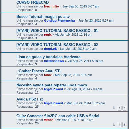
CURSO FREECAD
Último mensaje por
Nes_milio
«
Jue Sep 03, 2015 8:07 am
Respuestas:
8
Busco Tutorial imagen pc a tv
Último mensaje por
Gordigo Plentenchu
«
Jue Jul 23, 2015 8:37 pm
Respuestas:
3
[ATARI] VIDEO TUTORIAL BASIC BASICO - 01
Último mensaje por
renix
«
Vie Jun 19, 2015 12:14 pm
Respuestas:
3
[ATARI] VIDEO TUTORIAL BASIC BASICO - 02
Último mensaje por
dogdark
«
Lun Jun 15, 2015 1:49 am
Lista de guías y tutoriales Atariware
Último mensaje por
miltonshows
«
Vie Sep 26, 2014 8:29 pm
Respuestas:
3
.:Grabar Discos Atari ST:.
Último mensaje por
renix
«
Mar Sep 23, 2014 8:14 pm
Respuestas:
4
Necesito ayuda para reparar unos macs
Último mensaje por
RigoHoward
«
Vie Ago 01, 2014 7:03 pm
Respuestas:
12
Ayuda PS2 Fat
Último mensaje por
RigoHoward
«
Mar Jun 24, 2014 10:25 pm
Respuestas:
25
1
2
Guía: Conectar Sio2PC con cable USB a Serial
Último mensaje por
vitoco
«
Vie Abr 11, 2014 10:02 am
Respuestas:
25
1
2