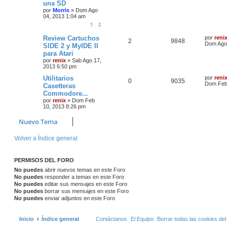
una SD
por
Morris
» Dom Ago
04, 2013 1:04 am
1
2
Review Cartuchos
por
reni
2
9848
Dom Ago 
SIDE 2 y MyIDE II
para Atari
por
renix
» Sab Ago 17,
2013 6:50 pm
Utilitarios
por
reni
0
9035
Dom Feb 
Casetteras
Commodore...
por
renix
» Dom Feb
10, 2013 8:26 pm
Nuevo Tema
Volver a Índice general
PERMISOS DEL FORO
No puedes
abrir nuevos temas en este Foro
No puedes
responder a temas en este Foro
No puedes
editar sus mensajes en este Foro
No puedes
borrar sus mensajes en este Foro
No puedes
enviar adjuntos en este Foro
Inicio
Índice general
Contáctanos
El Equipo
Borrar todas las cookies del 