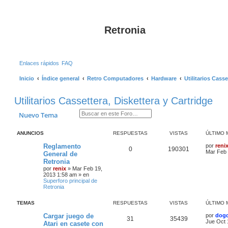
B
Retronia
Enlaces rápidos
FAQ
Inicio
Índice general
Retro Computadores
Hardware
Utilitarios Casse
Utilitarios Cassettera, Diskettera y Cartridge
Buscar
Búsqueda avanzada
Nuevo Tema
ANUNCIOS
RESPUESTAS
VISTAS
ÚLTIMO 
Reglamento
por
reni
0
190301
Mar Feb 
General de
Retronia
por
renix
» Mar Feb 19,
2013 1:58 am » en
Superforo principal de
Retronia
TEMAS
RESPUESTAS
VISTAS
ÚLTIMO 
Cargar juego de
por
dog
31
35439
Jue Oct 
Atari en casete con