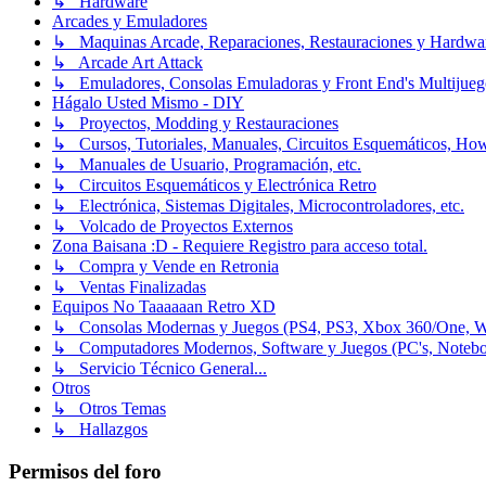
↳ Hardware
Arcades y Emuladores
↳ Maquinas Arcade, Reparaciones, Restauraciones y Hardwa
↳ Arcade Art Attack
↳ Emuladores, Consolas Emuladoras y Front End's Multijueg
Hágalo Usted Mismo - DIY
↳ Proyectos, Modding y Restauraciones
↳ Cursos, Tutoriales, Manuales, Circuitos Esquemáticos, Ho
↳ Manuales de Usuario, Programación, etc.
↳ Circuitos Esquemáticos y Electrónica Retro
↳ Electrónica, Sistemas Digitales, Microcontroladores, etc.
↳ Volcado de Proyectos Externos
Zona Baisana :D - Requiere Registro para acceso total.
↳ Compra y Vende en Retronia
↳ Ventas Finalizadas
Equipos No Taaaaaan Retro XD
↳ Consolas Modernas y Juegos (PS4, PS3, Xbox 360/One, Wii[
↳ Computadores Modernos, Software y Juegos (PC's, Notebooks
↳ Servicio Técnico General...
Otros
↳ Otros Temas
↳ Hallazgos
Permisos del foro