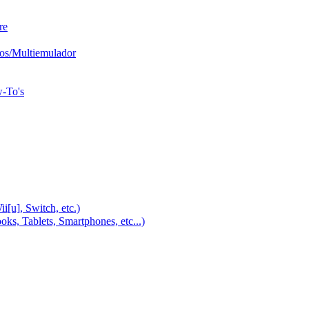
re
os/Multiemulador
w-To's
u], Switch, etc.)
, Tablets, Smartphones, etc...)