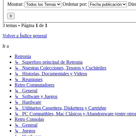
Mostrar:
Ordenar por:
Dir
3 temas • Página
1
de
1
Volver a Índice general
Ir a
Retronia
↳ Superforo principal de Retronia
↳ Nuestras Colecciones, Tesoros y Cuchitriles
↳ Historias, Documentales y Videos
↳ Reuniones
Retro Computadores
↳ General
↳ Software y Juegos
↳ Hardware
↳ Utilitarios Cassettera, Diskettera y Cartridge
↳ PC Compatibles, Mac Clásicos y Abandonware (entre otros
Retro Consolas
↳ General
↳ Juegos