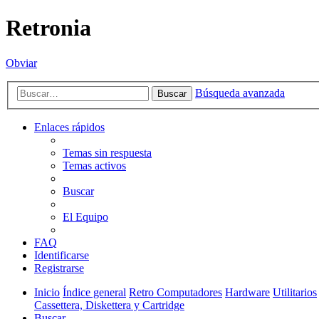
Retronia
Obviar
Búsqueda avanzada
Buscar
Enlaces rápidos
Temas sin respuesta
Temas activos
Buscar
El Equipo
FAQ
Identificarse
Registrarse
Inicio
Índice general
Retro Computadores
Hardware
Utilitarios
Cassettera, Diskettera y Cartridge
Buscar