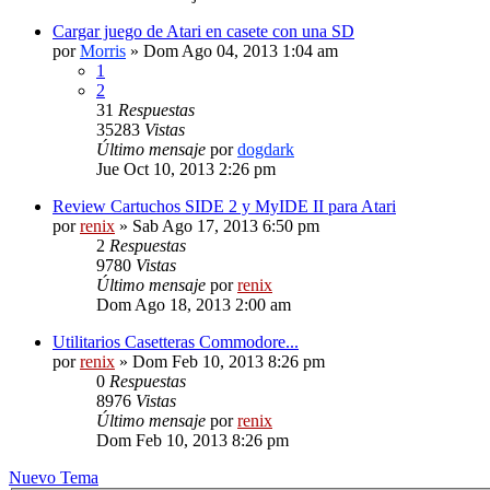
Cargar juego de Atari en casete con una SD
por
Morris
» Dom Ago 04, 2013 1:04 am
1
2
31
Respuestas
35283
Vistas
Último mensaje
por
dogdark
Jue Oct 10, 2013 2:26 pm
Review Cartuchos SIDE 2 y MyIDE II para Atari
por
renix
» Sab Ago 17, 2013 6:50 pm
2
Respuestas
9780
Vistas
Último mensaje
por
renix
Dom Ago 18, 2013 2:00 am
Utilitarios Casetteras Commodore...
por
renix
» Dom Feb 10, 2013 8:26 pm
0
Respuestas
8976
Vistas
Último mensaje
por
renix
Dom Feb 10, 2013 8:26 pm
Nuevo Tema