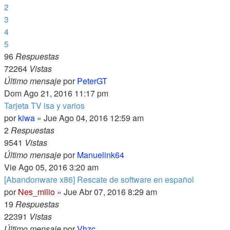
2
3
4
5
96
Respuestas
72264
Vistas
Último mensaje
por
PeterGT
Dom Ago 21, 2016 11:17 pm
Tarjeta TV isa y varios
por
kiwa
» Jue Ago 04, 2016 12:59 am
2
Respuestas
9541
Vistas
Último mensaje
por
Manuelink64
Vie Ago 05, 2016 3:20 am
[Abandonware x86] Rescate de software en español
por
Nes_milio
» Jue Abr 07, 2016 8:29 am
19
Respuestas
22391
Vistas
Último mensaje
por
Vhzc