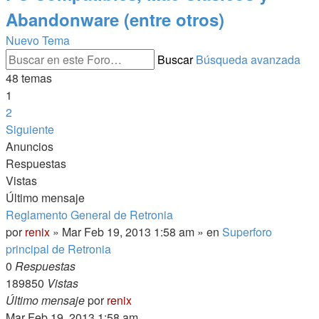
Abandonware (entre otros)
Nuevo Tema
Buscar
Búsqueda avanzada
48 temas
1
2
Siguiente
Anuncios
Respuestas
Vistas
Último mensaje
Reglamento General de Retronia
por
renix
» Mar Feb 19, 2013 1:58 am » en
Superforo
principal de Retronia
0
Respuestas
189850
Vistas
Último mensaje
por
renix
Mar Feb 19, 2013 1:58 am