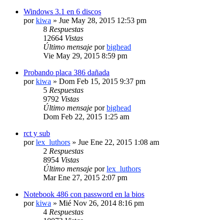
Windows 3.1 en 6 discos
por
kiwa
» Jue May 28, 2015 12:53 pm
8
Respuestas
12664
Vistas
Último mensaje
por
bighead
Vie May 29, 2015 8:59 pm
Probando placa 386 dañada
por
kiwa
» Dom Feb 15, 2015 9:37 pm
5
Respuestas
9792
Vistas
Último mensaje
por
bighead
Dom Feb 22, 2015 1:25 am
rct y sub
por
lex_luthors
» Jue Ene 22, 2015 1:08 am
2
Respuestas
8954
Vistas
Último mensaje
por
lex_luthors
Mar Ene 27, 2015 2:07 pm
Notebook 486 con password en la bios
por
kiwa
» Mié Nov 26, 2014 8:16 pm
4
Respuestas