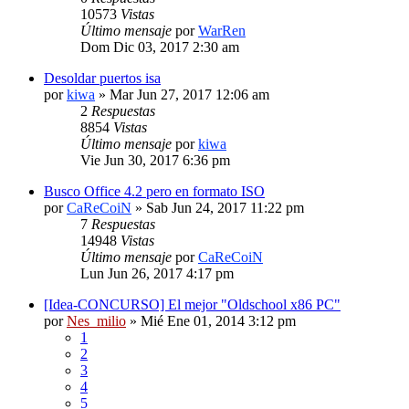
10573
Vistas
Último mensaje
por
WarRen
Dom Dic 03, 2017 2:30 am
Desoldar puertos isa
por
kiwa
» Mar Jun 27, 2017 12:06 am
2
Respuestas
8854
Vistas
Último mensaje
por
kiwa
Vie Jun 30, 2017 6:36 pm
Busco Office 4.2 pero en formato ISO
por
CaReCoiN
» Sab Jun 24, 2017 11:22 pm
7
Respuestas
14948
Vistas
Último mensaje
por
CaReCoiN
Lun Jun 26, 2017 4:17 pm
[Idea-CONCURSO] El mejor "Oldschool x86 PC"
por
Nes_milio
» Mié Ene 01, 2014 3:12 pm
1
2
3
4
5