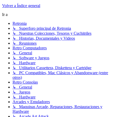
Volver a Índice general
Ir a
Retronia
↳ Superforo principal de Retronia
↳ Nuestras Colecciones, Tesoros y Cuchitriles
↳ Historias, Documentales y Videos
↳ Reuniones
Retro Computadores
↳ General
↳ Software y Juegos
↳ Hardware
↳ Utilitarios Cassettera, Diskettera y Cartridge
↳ PC Compatibles, Mac Clásicos y Abandonware (entre
otros)
Retro Consolas
↳ General
↳ Juegos
↳ Hardware
Arcades y Emuladores
↳ Maquinas Arcade, Reparaciones, Restauraciones y
Hardware
↳ Arcade Art Attack