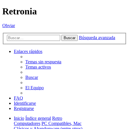
Retronia
Obviar
Búsqueda avanzada
Buscar
Enlaces rápidos
Temas sin respuesta
Temas activos
Buscar
El Equipo
FAQ
Identificarse
Registrarse
Inicio
Índice general
Retro
Computadores
PC Compatibles, Mac
Clásicos y Abandonware (entre otros)