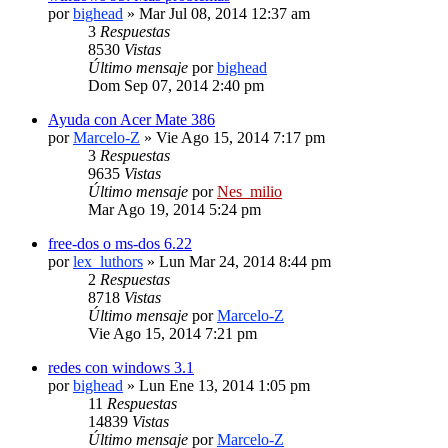
por
bighead
» Mar Jul 08, 2014 12:37 am
3
Respuestas
8530
Vistas
Último mensaje
por
bighead
Dom Sep 07, 2014 2:40 pm
Ayuda con Acer Mate 386
por
Marcelo-Z
» Vie Ago 15, 2014 7:17 pm
3
Respuestas
9635
Vistas
Último mensaje
por
Nes_milio
Mar Ago 19, 2014 5:24 pm
free-dos o ms-dos 6.22
por
lex_luthors
» Lun Mar 24, 2014 8:44 pm
2
Respuestas
8718
Vistas
Último mensaje
por
Marcelo-Z
Vie Ago 15, 2014 7:21 pm
redes con windows 3.1
por
bighead
» Lun Ene 13, 2014 1:05 pm
11
Respuestas
14839
Vistas
Último mensaje
por
Marcelo-Z