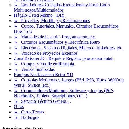
↳ Emuladores, Consolas Emuladoras y Front End's
Multijuegos/Multiemulador
Hágalo Usted Mismo - DIY
↳ Proyectos, Modding y Restauraciones
↳ Cursos, Tutoriales, Manuales, Circuitos Esquemáticos,
How-To's
↳ Manuales de Usuario, Programación, etc.
↳ Circuitos Esquemáticos y Electrónica Retro
↳ Electrónica, Sistemas Digitales, Microcontroladores, etc.
↳ Volcado de Proyectos Externos
Zona Baisana :D - Requiere Registro para acceso total.
↳ Compra y Vende en Retronia
↳ Ventas Finalizadas
Equipos No Taaaaaan Retro XD
↳ Consolas Modernas y Juegos (PS4, PS3, Xbox 360/One,
Wii[u], Switch, etc.)
↳ Computadores Modernos, Software y Juegos (PC's,
Notebooks, Tablets, Smartphones, etc...)
↳ Servicio Técnico General...
Otros
↳ Otros Temas
↳ Hallazgos
Permisos del foro