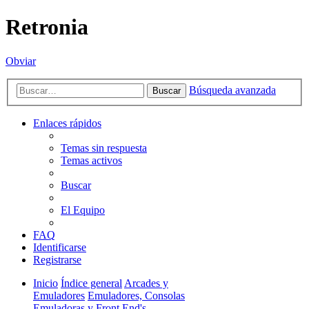
Retronia
Obviar
Búsqueda avanzada
Buscar
Enlaces rápidos
Temas sin respuesta
Temas activos
Buscar
El Equipo
FAQ
Identificarse
Registrarse
Inicio
Índice general
Arcades y
Emuladores
Emuladores, Consolas
Emuladoras y Front End's