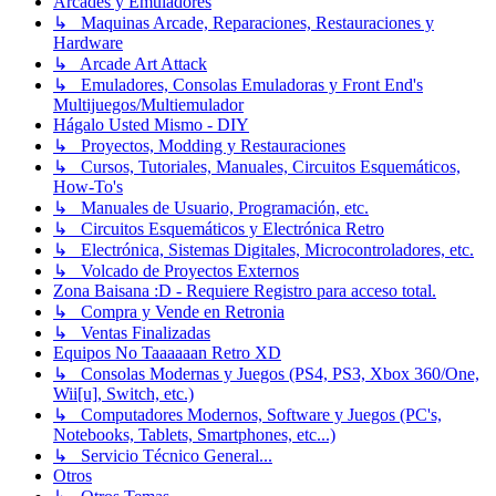
Arcades y Emuladores
↳ Maquinas Arcade, Reparaciones, Restauraciones y
Hardware
↳ Arcade Art Attack
↳ Emuladores, Consolas Emuladoras y Front End's
Multijuegos/Multiemulador
Hágalo Usted Mismo - DIY
↳ Proyectos, Modding y Restauraciones
↳ Cursos, Tutoriales, Manuales, Circuitos Esquemáticos,
How-To's
↳ Manuales de Usuario, Programación, etc.
↳ Circuitos Esquemáticos y Electrónica Retro
↳ Electrónica, Sistemas Digitales, Microcontroladores, etc.
↳ Volcado de Proyectos Externos
Zona Baisana :D - Requiere Registro para acceso total.
↳ Compra y Vende en Retronia
↳ Ventas Finalizadas
Equipos No Taaaaaan Retro XD
↳ Consolas Modernas y Juegos (PS4, PS3, Xbox 360/One,
Wii[u], Switch, etc.)
↳ Computadores Modernos, Software y Juegos (PC's,
Notebooks, Tablets, Smartphones, etc...)
↳ Servicio Técnico General...
Otros