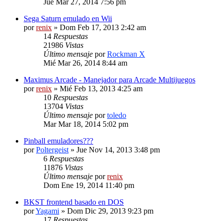
Jue Mar 27, 2014 7:56 pm
Sega Saturn emulado en Wii
por
renix
» Dom Feb 17, 2013 2:42 am
14
Respuestas
21986
Vistas
Último mensaje
por
Rockman X
Mié Mar 26, 2014 8:44 am
Maximus Arcade - Manejador para Arcade Multijuegos
por
renix
» Mié Feb 13, 2013 4:25 am
10
Respuestas
13704
Vistas
Último mensaje
por
toledo
Mar Mar 18, 2014 5:02 pm
Pinball emuladores???
por
Poltergeist
» Jue Nov 14, 2013 3:48 pm
6
Respuestas
11876
Vistas
Último mensaje
por
renix
Dom Ene 19, 2014 11:40 pm
BKST frontend basado en DOS
por
Yagami
» Dom Dic 29, 2013 9:23 pm
17
Respuestas