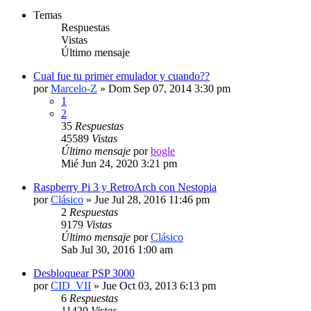
Temas
Respuestas
Vistas
Último mensaje
Cual fue tu primer emulador y cuando??
por
Marcelo-Z
» Dom Sep 07, 2014 3:30 pm
1
2
35
Respuestas
45589
Vistas
Último mensaje
por
bogle
Mié Jun 24, 2020 3:21 pm
Raspberry Pi 3 y RetroArch con Nestopia
por
Clásico
» Jue Jul 28, 2016 11:46 pm
2
Respuestas
9179
Vistas
Último mensaje
por
Clásico
Sab Jul 30, 2016 1:00 am
Desbloquear PSP 3000
por
CID_VII
» Jue Oct 03, 2013 6:13 pm
6
Respuestas
11420
Vistas