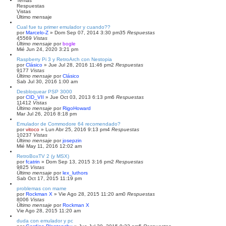
Temas
Respuestas
Vistas
Último mensaje
Cual fue tu primer emulador y cuando??
por
Marcelo-Z
» Dom Sep 07, 2014 3:30 pm
35
Respuestas
45569
Vistas
Último mensaje
por
bogle
Mié Jun 24, 2020 3:21 pm
Raspberry Pi 3 y RetroArch con Nestopia
por
Clásico
» Jue Jul 28, 2016 11:46 pm
2
Respuestas
9177
Vistas
Último mensaje
por
Clásico
Sab Jul 30, 2016 1:00 am
Desbloquear PSP 3000
por
CID_VII
» Jue Oct 03, 2013 6:13 pm
6
Respuestas
11412
Vistas
Último mensaje
por
RigoHoward
Mar Jul 26, 2016 8:18 pm
Emulador de Commodore 64 recomendado?
por
vitoco
» Lun Abr 25, 2016 9:13 pm
4
Respuestas
10237
Vistas
Último mensaje
por
josepzin
Mié May 11, 2016 12:02 am
RetroBoxTV 2 (y MSX)
por
fcatrin
» Dom Sep 13, 2015 3:16 pm
2
Respuestas
9825
Vistas
Último mensaje
por
lex_luthors
Sab Oct 17, 2015 11:19 pm
problemas con mame
por
Rockman X
» Vie Ago 28, 2015 11:20 am
0
Respuestas
8006
Vistas
Último mensaje
por
Rockman X
Vie Ago 28, 2015 11:20 am
duda con emulador y pc