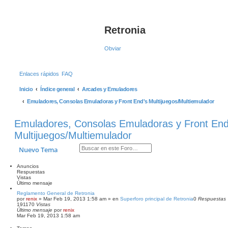
B
Retronia
Obviar
Enlaces rápidos
FAQ
Inicio
Índice general
Arcades y Emuladores
Emuladores, Consolas Emuladoras y Front End's Multijuegos/Multiemulador
Emuladores, Consolas Emuladoras y Front End
Multijuegos/Multiemulador
Buscar
Búsqueda avanzada
Nuevo Tema
Anuncios
Respuestas
Vistas
Último mensaje
Reglamento General de Retronia
por
renix
» Mar Feb 19, 2013 1:58 am » en
Superforo principal de Retronia
0
Respuestas
191170
Vistas
Último mensaje
por
renix
Mar Feb 19, 2013 1:58 am