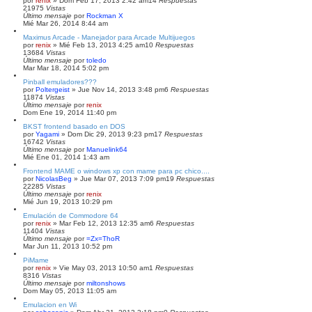
por
renix
» Dom Feb 17, 2013 2:42 am
14
Respuestas
21975
Vistas
Último mensaje
por
Rockman X
Mié Mar 26, 2014 8:44 am
Maximus Arcade - Manejador para Arcade Multijuegos
por
renix
» Mié Feb 13, 2013 4:25 am
10
Respuestas
13684
Vistas
Último mensaje
por
toledo
Mar Mar 18, 2014 5:02 pm
Pinball emuladores???
por
Poltergeist
» Jue Nov 14, 2013 3:48 pm
6
Respuestas
11874
Vistas
Último mensaje
por
renix
Dom Ene 19, 2014 11:40 pm
BKST frontend basado en DOS
por
Yagami
» Dom Dic 29, 2013 9:23 pm
17
Respuestas
16742
Vistas
Último mensaje
por
Manuelink64
Mié Ene 01, 2014 1:43 am
Frontend MAME o windows xp con mame para pc chico....
por
NicolasBeg
» Jue Mar 07, 2013 7:09 pm
19
Respuestas
22285
Vistas
Último mensaje
por
renix
Mié Jun 19, 2013 10:29 pm
Emulación de Commodore 64
por
renix
» Mar Feb 12, 2013 12:35 am
6
Respuestas
11404
Vistas
Último mensaje
por
=Zx=ThoR
Mar Jun 11, 2013 10:52 pm
PiMame
por
renix
» Vie May 03, 2013 10:50 am
1
Respuestas
8316
Vistas
Último mensaje
por
miltonshows
Dom May 05, 2013 11:05 am
Emulacion en Wi