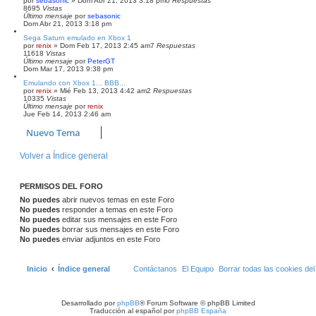
por
sebasonic
» Dom Abr 21, 2013 3:18 pm
0
Respuestas
8695
Vistas
Último mensaje
por
sebasonic
Dom Abr 21, 2013 3:18 pm
Sega Saturn emulado en Xbox 1
por
renix
» Dom Feb 17, 2013 2:45 am
7
Respuestas
11618
Vistas
Último mensaje
por
PeterGT
Dom Mar 17, 2013 9:38 pm
Emulando con Xbox 1... BBB...
por
renix
» Mié Feb 13, 2013 4:42 am
2
Respuestas
10335
Vistas
Último mensaje
por
renix
Jue Feb 14, 2013 2:46 am
Nuevo Tema
Volver a Índice general
PERMISOS DEL FORO
No puedes
abrir nuevos temas en este Foro
No puedes
responder a temas en este Foro
No puedes
editar sus mensajes en este Foro
No puedes
borrar sus mensajes en este Foro
No puedes
enviar adjuntos en este Foro
Inicio
Índice general
Contáctanos
El Equipo
Borrar todas las cookies del 
Desarrollado por
phpBB
® Forum Software © phpBB Limited
Traducción al español por
phpBB España