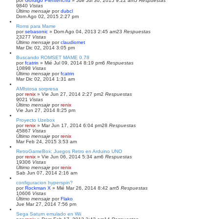
por
Gordigo Plentenchu
» Jue Jul 30, 2015 9:22 am
5
Respuestas
9840
Vistas
Último mensaje
por
dubcl
Dom Ago 02, 2015 2:27 pm
Roms para Mame
por
sebasonic
» Dom Ago 04, 2013 2:45 am
23
Respuestas
23277
Vistas
Último mensaje
por
claudiomet
Mar Dic 02, 2014 3:05 pm
Buscando ROMSET MAME 0.78
por
fcatrin
» Mié Jul 09, 2014 8:19 pm
6
Respuestas
10898
Vistas
Último mensaje
por
fcatrin
Mar Dic 02, 2014 1:31 am
AMIstosa sorpresa
por
renix
» Vie Jun 27, 2014 2:27 pm
2
Respuestas
9021
Vistas
Último mensaje
por
renix
Vie Jun 27, 2014 8:25 pm
Proyecto Uzebox
por
renix
» Mar Jun 17, 2014 6:04 pm
28
Respuestas
45867
Vistas
Último mensaje
por
renix
Mar Feb 24, 2015 3:53 am
RetroGameBox: Juegos Retro en Arduino UNO
por
renix
» Vie Jun 06, 2014 5:34 am
6
Respuestas
19306
Vistas
Último mensaje
por
renix
Sab Jun 07, 2014 2:16 am
configuracion hyperspin?
por
Rockman X
» Mié Mar 26, 2014 8:42 am
5
Respuestas
10606
Vistas
Último mensaje
por
Flako
Jue Mar 27, 2014 7:56 pm
Sega Saturn emulado en Wii