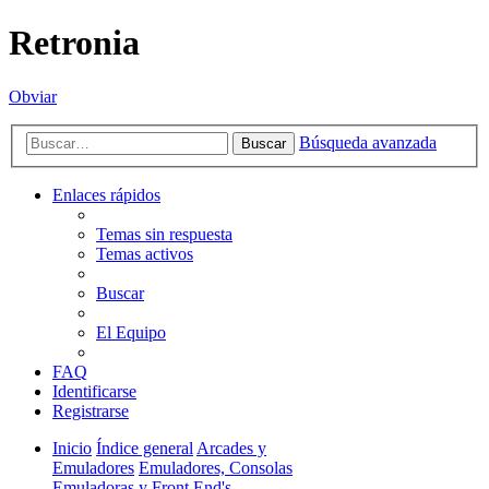
Retronia
Obviar
Búsqueda avanzada
Buscar
Enlaces rápidos
Temas sin respuesta
Temas activos
Buscar
El Equipo
FAQ
Identificarse
Registrarse
Inicio
Índice general
Arcades y
Emuladores
Emuladores, Consolas
Emuladoras y Front End's