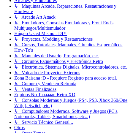
Arcades y Emuladores
↳ Maquinas Arcade, Reparaciones, Restauraciones y
Hardware
↳ Arcade Art Attack
↳ Emuladores, Consolas Emuladoras y Front End's
Multijuegos/Multiemulador
Hágalo Usted Mismo - DIY
↳ Proyectos, Modding y Restauraciones
↳ Cursos, Tutoriales, Manuales, Circuitos Esquemáticos,
How-To's
↳ Manuales de Usuario, Programación, etc.
↳ Circuitos Esquemáticos y Electrónica Retro
↳ Electrónica, Sistemas Digitales, Microcontroladores, etc.
↳ Volcado de Proyectos Externos
Zona Baisana :D - Requiere Registro para acceso total.
↳ Compra y Vende en Retronia
↳ Ventas Finalizadas
Equipos No Taaaaaan Retro XD
↳ Consolas Modernas y Juegos (PS4, PS3, Xbox 360/One,
Wii[u], Switch, etc.)
↳ Computadores Modernos, Software y Juegos (PC's,
Notebooks, Tablets, Smartphones, etc...)
↳ Servicio Técnico General...
Otros