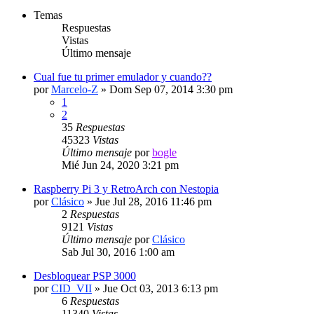
Temas
Respuestas
Vistas
Último mensaje
Cual fue tu primer emulador y cuando??
por
Marcelo-Z
» Dom Sep 07, 2014 3:30 pm
1
2
35
Respuestas
45323
Vistas
Último mensaje
por
bogle
Mié Jun 24, 2020 3:21 pm
Raspberry Pi 3 y RetroArch con Nestopia
por
Clásico
» Jue Jul 28, 2016 11:46 pm
2
Respuestas
9121
Vistas
Último mensaje
por
Clásico
Sab Jul 30, 2016 1:00 am
Desbloquear PSP 3000
por
CID_VII
» Jue Oct 03, 2013 6:13 pm
6
Respuestas
11340
Vistas