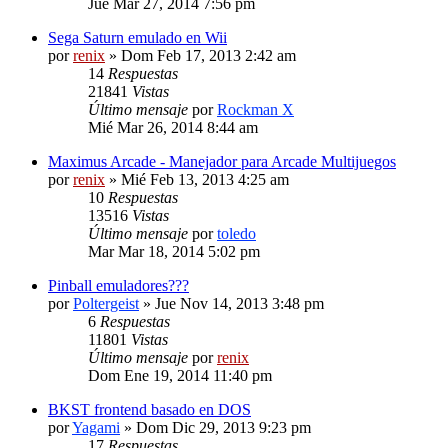
Jue Mar 27, 2014 7:56 pm
Sega Saturn emulado en Wii
por
renix
» Dom Feb 17, 2013 2:42 am
14
Respuestas
21841
Vistas
Último mensaje
por
Rockman X
Mié Mar 26, 2014 8:44 am
Maximus Arcade - Manejador para Arcade Multijuegos
por
renix
» Mié Feb 13, 2013 4:25 am
10
Respuestas
13516
Vistas
Último mensaje
por
toledo
Mar Mar 18, 2014 5:02 pm
Pinball emuladores???
por
Poltergeist
» Jue Nov 14, 2013 3:48 pm
6
Respuestas
11801
Vistas
Último mensaje
por
renix
Dom Ene 19, 2014 11:40 pm
BKST frontend basado en DOS
por
Yagami
» Dom Dic 29, 2013 9:23 pm
17
Respuestas