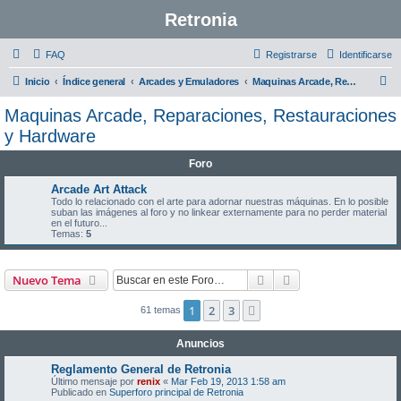
Retronia
FAQ
Registrarse
Identificarse
B
Inicio
Índice general
Arcades y Emuladores
Maquinas Arcade, Reparaciones, Restauraciones y Hardware
u
Maquinas Arcade, Reparaciones, Restauraciones
s
y Hardware
c
Foro
a
Arcade Art Attack
r
Todo lo relacionado con el arte para adornar nuestras máquinas. En lo posible
suban las imágenes al foro y no linkear externamente para no perder material
en el futuro...
Temas:
5
Buscar
Búsqueda avanzad
Nuevo Tema
1
2
3
Siguiente
61 temas
Anuncios
Reglamento General de Retronia
Último mensaje por
renix
«
Mar Feb 19, 2013 1:58 am
Publicado en
Superforo principal de Retronia