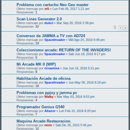
Problema con cartucho Neo Geo master
Último mensaje por
xt5
«
Lun Feb 06, 2017 1:21 am
Respuestas:
1
Scan Lines Generator 2.0
Último mensaje por
dubcl
«
Mar Sep 20, 2016 2:39 pm
Respuestas:
22
1
2
Conversor de JAMMA a TV con AD724
Último mensaje por
SpaceInvader
«
Mié Ago 24, 2016 9:49 pm
Respuestas:
19
Coleccionismo arcade: RETURN OF THE INVADERS!
Último mensaje por
SpaceInvader
«
Sab Jun 18, 2016 9:17 pm
Respuestas:
5
Mi Arcade MK II (WIP)
Último mensaje por
ricsamma
«
Jue Jun 16, 2016 5:21 pm
Respuestas:
8
Habilitación Arcade de oficina
Último mensaje por
SpaceInvader
«
Jue May 05, 2016 8:18 pm
Respuestas:
16
Problemas con ppjoy y jamma pc
Último mensaje por
Walky
«
Mar May 03, 2016 9:53 pm
Respuestas:
4
Programador Genius G540
Último mensaje por
Altazor
«
Lun Feb 15, 2016 8:20 pm
Respuestas:
7
Maquina Arcade Restauracion.
Último mensaje por
renix
«
Sab Dic 26, 2015 5:45 pm
Respuestas:
12