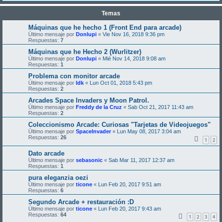
Temas
Máquinas que he hecho 1 (Front End para arcade)
Último mensaje por
Donlupi
«
Vie Nov 16, 2018 9:36 pm
Respuestas:
7
Máquinas que he Hecho 2 (Wurlitzer)
Último mensaje por
Donlupi
«
Mié Nov 14, 2018 9:08 am
Respuestas:
1
Problema con monitor arcade
Último mensaje por
Idk
«
Lun Oct 01, 2018 5:43 pm
Respuestas:
2
Arcades Space Invaders y Moon Patrol.
Último mensaje por
Freddy de la Cruz
«
Sab Oct 21, 2017 11:43 am
Respuestas:
2
Coleccionismo Arcade: Curiosas "Tarjetas de Videojuegos"
Último mensaje por
SpaceInvader
«
Lun May 08, 2017 3:04 am
Respuestas:
26
1
2
Dato arcade
Último mensaje por
sebasonic
«
Sab Mar 11, 2017 12:37 am
Respuestas:
1
pura eleganzia oezi
Último mensaje por
ticone
«
Lun Feb 20, 2017 9:51 am
Respuestas:
6
Segundo Arcade + restauración :D
Último mensaje por
ticone
«
Lun Feb 20, 2017 9:43 am
Respuestas:
64
1
2
3
4