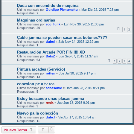
Duda con encendido de maquina
Último mensaje por
Gordigo Plentenchu
«
Mar Dic 22, 2015 7:23 pm
Respuestas:
7
Maquinas ordinarias
Último mensaje por
eco_funk
«
Lun Nov 30, 2015 11:36 pm
Respuestas:
20
1
2
Cable jamma se pueden sacar mas botones????
Último mensaje por
dubcl
«
Sab Nov 14, 2015 12:19 am
Respuestas:
1
Restauración Arcade POR FIN!!!!! XD
Último mensaje por
BatsZ
«
Lun Sep 07, 2015 11:37 am
Respuestas:
63
1
2
3
4
Pintura arcades (Servicio)
Último mensaje por
rotten
«
Jue Jul 30, 2015 9:17 pm
Respuestas:
13
conexion pc a tv rca
Último mensaje por
sebasonic
«
Dom Jun 28, 2015 8:21 pm
Respuestas:
5
Estoy buscando unas placas jamma
Último mensaje por
renix
«
Jue Jun 18, 2015 9:01 pm
Respuestas:
9
Nuevo pa la colección
Último mensaje por
dubcl
«
Vie Abr 17, 2015 10:54 am
Respuestas:
11
Nuevo Tema