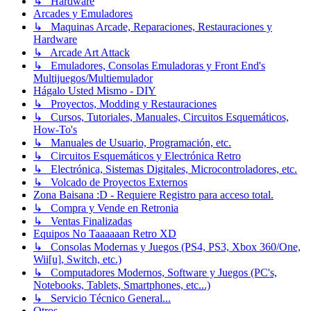
↳ Hardware
Arcades y Emuladores
↳ Maquinas Arcade, Reparaciones, Restauraciones y
Hardware
↳ Arcade Art Attack
↳ Emuladores, Consolas Emuladoras y Front End's
Multijuegos/Multiemulador
Hágalo Usted Mismo - DIY
↳ Proyectos, Modding y Restauraciones
↳ Cursos, Tutoriales, Manuales, Circuitos Esquemáticos,
How-To's
↳ Manuales de Usuario, Programación, etc.
↳ Circuitos Esquemáticos y Electrónica Retro
↳ Electrónica, Sistemas Digitales, Microcontroladores, etc.
↳ Volcado de Proyectos Externos
Zona Baisana :D - Requiere Registro para acceso total.
↳ Compra y Vende en Retronia
↳ Ventas Finalizadas
Equipos No Taaaaaan Retro XD
↳ Consolas Modernas y Juegos (PS4, PS3, Xbox 360/One,
Wii[u], Switch, etc.)
↳ Computadores Modernos, Software y Juegos (PC's,
Notebooks, Tablets, Smartphones, etc...)
↳ Servicio Técnico General...
Otros