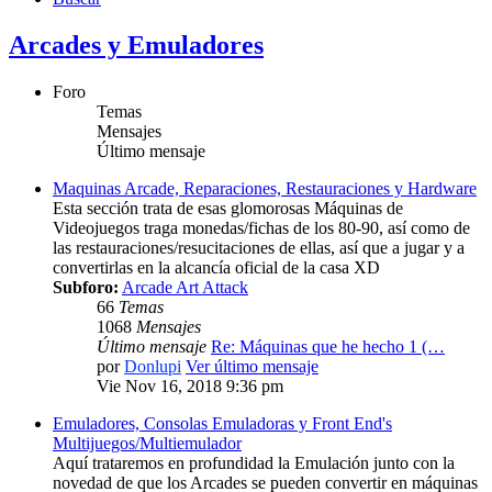
Arcades y Emuladores
Foro
Temas
Mensajes
Último mensaje
Maquinas Arcade, Reparaciones, Restauraciones y Hardware
Esta sección trata de esas glomorosas Máquinas de
Videojuegos traga monedas/fichas de los 80-90, así como de
las restauraciones/resucitaciones de ellas, así que a jugar y a
convertirlas en la alcancía oficial de la casa XD
Subforo:
Arcade Art Attack
66
Temas
1068
Mensajes
Último mensaje
Re: Máquinas que he hecho 1 (…
por
Donlupi
Ver último mensaje
Vie Nov 16, 2018 9:36 pm
Emuladores, Consolas Emuladoras y Front End's
Multijuegos/Multiemulador
Aquí trataremos en profundidad la Emulación junto con la
novedad de que los Arcades se pueden convertir en máquinas