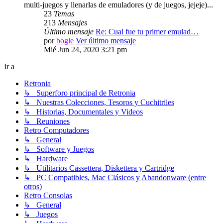
multi-juegos y llenarlas de emuladores (y de juegos, jejeje)...
23
Temas
213
Mensajes
Último mensaje
Re: Cual fue tu primer emulad…
por
bogle
Ver último mensaje
Mié Jun 24, 2020 3:21 pm
Ir a
Retronia
↳ Superforo principal de Retronia
↳ Nuestras Colecciones, Tesoros y Cuchitriles
↳ Historias, Documentales y Videos
↳ Reuniones
Retro Computadores
↳ General
↳ Software y Juegos
↳ Hardware
↳ Utilitarios Cassettera, Diskettera y Cartridge
↳ PC Compatibles, Mac Clásicos y Abandonware (entre
otros)
Retro Consolas
↳ General
↳ Juegos