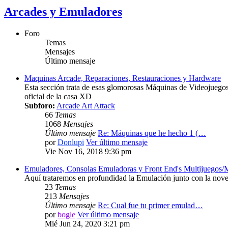
Arcades y Emuladores
Foro
Temas
Mensajes
Último mensaje
Maquinas Arcade, Reparaciones, Restauraciones y Hardware
Esta sección trata de esas glomorosas Máquinas de Videojuegos tr
oficial de la casa XD
Subforo:
Arcade Art Attack
66
Temas
1068
Mensajes
Último mensaje
Re: Máquinas que he hecho 1 (…
por
Donlupi
Ver último mensaje
Vie Nov 16, 2018 9:36 pm
Emuladores, Consolas Emuladoras y Front End's Multijuegos/
Aquí trataremos en profundidad la Emulación junto con la noved
23
Temas
213
Mensajes
Último mensaje
Re: Cual fue tu primer emulad…
por
bogle
Ver último mensaje
Mié Jun 24, 2020 3:21 pm