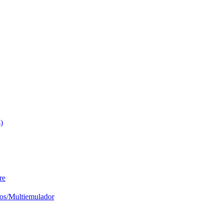
)
re
os/Multiemulador