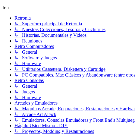
Ir a
Retronia
↳ Superforo principal de Retronia
↳ Nuestras Colecciones, Tesoros y Cuchitriles
↳ Historias, Documentales y Videos
↳ Reuniones
Retro Computadores
↳ General
↳ Software y Juegos
↳ Hardware
↳ Utilitarios Cassettera, Diskettera y Cartridge
↳ PC Compatibles, Mac Clásicos y Abandonware (entre otros
Retro Consolas
↳ General
↳ Juegos
↳ Hardware
Arcades y Emuladores
↳ Maquinas Arcade, Reparaciones, Restauraciones y Hardwa
↳ Arcade Art Attack
↳ Emuladores, Consolas Emuladoras y Front End's Multijueg
Hágalo Usted Mismo - DIY
↳ Proyectos, Modding y Restauraciones