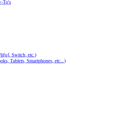
w-To's
u], Switch, etc.)
, Tablets, Smartphones, etc...)