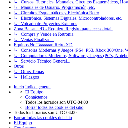
↳ Cursos, Tutoriales, Manuales, Circuitos Esquemáticos, Ho
↳ Manuales de Usuario, Programación, etc.
↳ Circuitos Esquemáticos y Electrónica Retro
↳ Electrónica, Sistemas Digitales, Microcontroladores, etc.
↳ Volcado de Proyectos Externos
Zona Baisana :D - Requiere Registro para acceso total.
↳ Compra y Vende en Retronia
↳ Ventas Finalizadas
Equipos No Taaaaaan Retro XD
↳ Consolas Modernas y Juegos (PS4, PS3, Xbox 360/One, Wii[
↳ Computadores Modernos, Software y Juegos (PC's, Notebooks
↳ Servicio Técnico General...
Otros
↳ Otros Temas
↳ Hallazgos
Inicio
Índice general
El Equipo
Contáctanos
Todos los horarios son
UTC-04:00
Borrar todas las cookies del sitio
Todos los horarios son
UTC-04:00
Borrar todas las cookies del sitio
El Equipo
Contáctanos