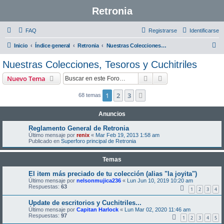
Retronia
FAQ
Registrarse
Identificarse
B
Inicio
Índice general
Retronia
Nuestras Colecciones, Tesoros y Cuchitriles
u
Nuestras Colecciones, Tesoros y Cuchitriles
s
Buscar
Búsqueda avanzad
Nuevo Tema
c
a
1
2
3
Siguiente
68 temas
r
Anuncios
Reglamento General de Retronia
Último mensaje por
renix
«
Mar Feb 19, 2013 1:58 am
Publicado en
Superforo principal de Retronia
Temas
El item más preciado de tu colección (alias "la joyita")
Último mensaje por
nelsonmujica236
«
Lun Jun 10, 2019 10:20 am
Respuestas:
63
1
2
3
4
Update de escritorios y Cuchitriles...
Último mensaje por
Capitan Harlock
«
Lun Mar 02, 2020 11:46 am
Respuestas:
97
1
2
3
4
5