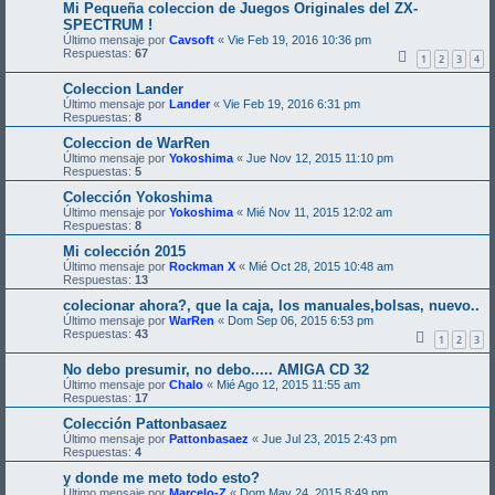
Mi Pequeña coleccion de Juegos Originales del ZX-
SPECTRUM !
Último mensaje por
Cavsoft
«
Vie Feb 19, 2016 10:36 pm
Respuestas:
67
1
2
3
4
Coleccion Lander
Último mensaje por
Lander
«
Vie Feb 19, 2016 6:31 pm
Respuestas:
8
Coleccion de WarRen
Último mensaje por
Yokoshima
«
Jue Nov 12, 2015 11:10 pm
Respuestas:
5
Colección Yokoshima
Último mensaje por
Yokoshima
«
Mié Nov 11, 2015 12:02 am
Respuestas:
8
Mi colección 2015
Último mensaje por
Rockman X
«
Mié Oct 28, 2015 10:48 am
Respuestas:
13
colecionar ahora?, que la caja, los manuales,bolsas, nuevo..
Último mensaje por
WarRen
«
Dom Sep 06, 2015 6:53 pm
Respuestas:
43
1
2
3
No debo presumir, no debo..... AMIGA CD 32
Último mensaje por
Chalo
«
Mié Ago 12, 2015 11:55 am
Respuestas:
17
Colección Pattonbasaez
Último mensaje por
Pattonbasaez
«
Jue Jul 23, 2015 2:43 pm
Respuestas:
4
y donde me meto todo esto?
Último mensaje por
Marcelo-Z
«
Dom May 24, 2015 8:49 pm