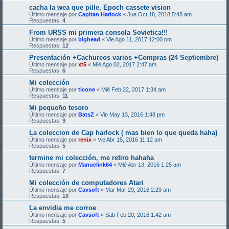
cacha la wea que pille, Epoch cassete vision
Último mensaje por
Capitan Harlock
«
Jue Oct 18, 2018 5:48 am
Respuestas:
4
From URSS mi primera consola Sovietica!!!
Último mensaje por
bighead
«
Vie Ago 11, 2017 12:00 pm
Respuestas:
12
Presentación +Cachureos varios +Compras (24 Septiembre)
Último mensaje por
xt5
«
Mié Ago 02, 2017 2:47 am
Respuestas:
6
Mi colección
Último mensaje por
ticone
«
Mié Feb 22, 2017 1:34 am
Respuestas:
11
Mi pequeño tesoro
Último mensaje por
BatsZ
«
Vie May 13, 2016 1:48 pm
Respuestas:
9
La coleccion de Cap harlock ( mas bien lo que queda haha)
Último mensaje por
renix
«
Vie Abr 15, 2016 11:12 am
Respuestas:
5
termine mi colección, me retiro hahaha
Último mensaje por
Manuelink64
«
Mié Abr 13, 2016 1:25 am
Respuestas:
7
Mi colección de computadores Atari
Último mensaje por
Cavsoft
«
Mar Mar 29, 2016 2:29 am
Respuestas:
10
La envidia me corroe
Último mensaje por
Cavsoft
«
Sab Feb 20, 2016 1:42 am
Respuestas:
5