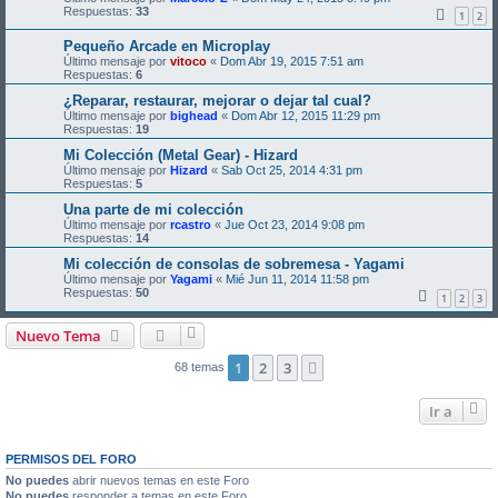
Respuestas:
33
1
2
Pequeño Arcade en Microplay
Último mensaje por
vitoco
«
Dom Abr 19, 2015 7:51 am
Respuestas:
6
¿Reparar, restaurar, mejorar o dejar tal cual?
Último mensaje por
bighead
«
Dom Abr 12, 2015 11:29 pm
Respuestas:
19
Mi Colección (Metal Gear) - Hizard
Último mensaje por
Hizard
«
Sab Oct 25, 2014 4:31 pm
Respuestas:
5
Una parte de mi colección
Último mensaje por
rcastro
«
Jue Oct 23, 2014 9:08 pm
Respuestas:
14
Mi colección de consolas de sobremesa - Yagami
Último mensaje por
Yagami
«
Mié Jun 11, 2014 11:58 pm
Respuestas:
50
1
2
3
Nuevo Tema
1
2
3
Siguiente
68 temas
Ir a
PERMISOS DEL FORO
No puedes
abrir nuevos temas en este Foro
No puedes
responder a temas en este Foro