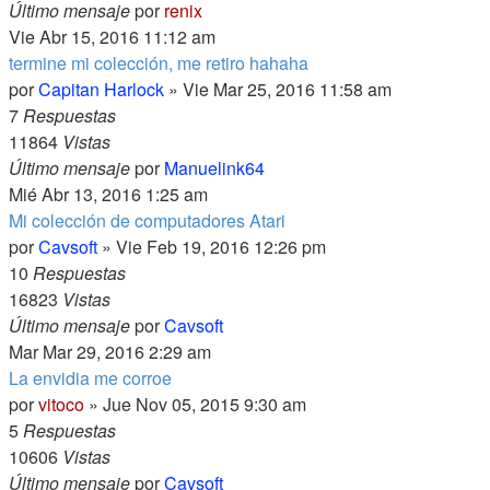
Último mensaje
por
renix
Vie Abr 15, 2016 11:12 am
termine mi colección, me retiro hahaha
por
Capitan Harlock
» Vie Mar 25, 2016 11:58 am
7
Respuestas
11864
Vistas
Último mensaje
por
Manuelink64
Mié Abr 13, 2016 1:25 am
Mi colección de computadores Atari
por
Cavsoft
» Vie Feb 19, 2016 12:26 pm
10
Respuestas
16823
Vistas
Último mensaje
por
Cavsoft
Mar Mar 29, 2016 2:29 am
La envidia me corroe
por
vitoco
» Jue Nov 05, 2015 9:30 am
5
Respuestas
10606
Vistas
Último mensaje
por
Cavsoft