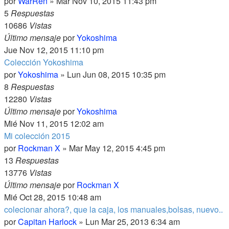
por
WarRen
» Mar Nov 10, 2015 11:43 pm
5
Respuestas
10686
Vistas
Último mensaje
por
Yokoshima
Jue Nov 12, 2015 11:10 pm
Colección Yokoshima
por
Yokoshima
» Lun Jun 08, 2015 10:35 pm
8
Respuestas
12280
Vistas
Último mensaje
por
Yokoshima
Mié Nov 11, 2015 12:02 am
Mi colección 2015
por
Rockman X
» Mar May 12, 2015 4:45 pm
13
Respuestas
13776
Vistas
Último mensaje
por
Rockman X
Mié Oct 28, 2015 10:48 am
colecionar ahora?, que la caja, los manuales,bolsas, nuevo..
por
Capitan Harlock
» Lun Mar 25, 2013 6:34 am