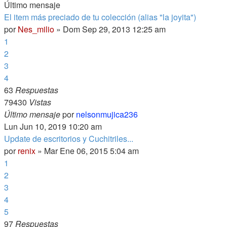
Último mensaje
El item más preciado de tu colección (alias "la joyita")
por
Nes_milio
» Dom Sep 29, 2013 12:25 am
1
2
3
4
63
Respuestas
79430
Vistas
Último mensaje
por
nelsonmujica236
Lun Jun 10, 2019 10:20 am
Update de escritorios y Cuchitriles...
por
renix
» Mar Ene 06, 2015 5:04 am
1
2
3
4
5
97
Respuestas