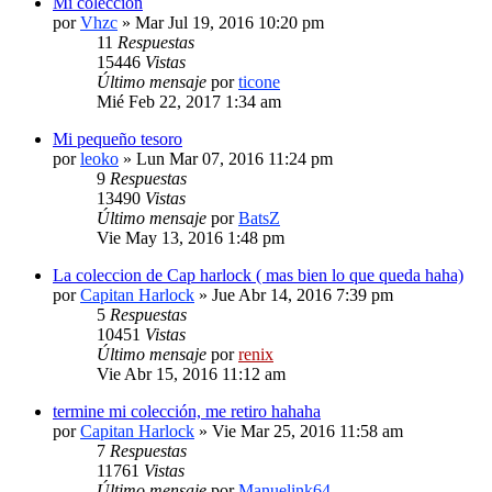
Mi colección
por
Vhzc
» Mar Jul 19, 2016 10:20 pm
11
Respuestas
15446
Vistas
Último mensaje
por
ticone
Mié Feb 22, 2017 1:34 am
Mi pequeño tesoro
por
leoko
» Lun Mar 07, 2016 11:24 pm
9
Respuestas
13490
Vistas
Último mensaje
por
BatsZ
Vie May 13, 2016 1:48 pm
La coleccion de Cap harlock ( mas bien lo que queda haha)
por
Capitan Harlock
» Jue Abr 14, 2016 7:39 pm
5
Respuestas
10451
Vistas
Último mensaje
por
renix
Vie Abr 15, 2016 11:12 am
termine mi colección, me retiro hahaha
por
Capitan Harlock
» Vie Mar 25, 2016 11:58 am
7
Respuestas
11761
Vistas
Último mensaje
por
Manuelink64