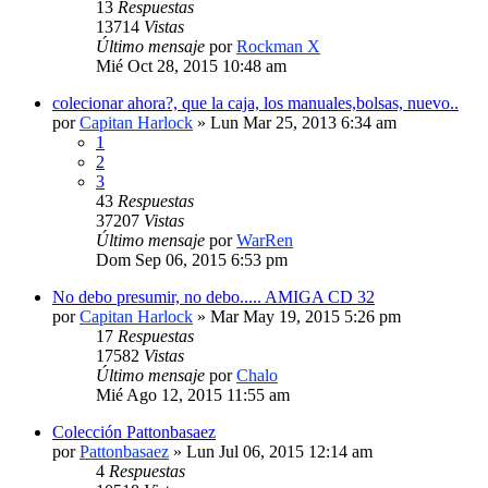
13
Respuestas
13714
Vistas
Último mensaje
por
Rockman X
Mié Oct 28, 2015 10:48 am
colecionar ahora?, que la caja, los manuales,bolsas, nuevo..
por
Capitan Harlock
» Lun Mar 25, 2013 6:34 am
1
2
3
43
Respuestas
37207
Vistas
Último mensaje
por
WarRen
Dom Sep 06, 2015 6:53 pm
No debo presumir, no debo..... AMIGA CD 32
por
Capitan Harlock
» Mar May 19, 2015 5:26 pm
17
Respuestas
17582
Vistas
Último mensaje
por
Chalo
Mié Ago 12, 2015 11:55 am
Colección Pattonbasaez
por
Pattonbasaez
» Lun Jul 06, 2015 12:14 am
4
Respuestas