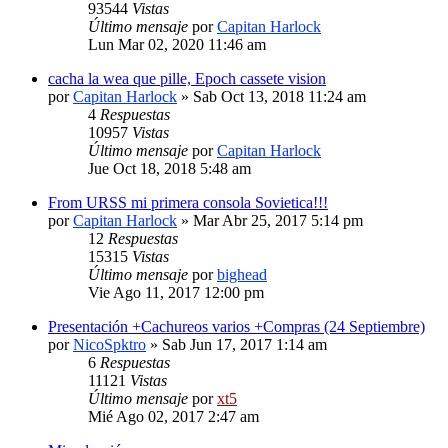
93544
Vistas
Último mensaje
por
Capitan Harlock
Lun Mar 02, 2020 11:46 am
cacha la wea que pille, Epoch cassete vision
por
Capitan Harlock
» Sab Oct 13, 2018 11:24 am
4
Respuestas
10957
Vistas
Último mensaje
por
Capitan Harlock
Jue Oct 18, 2018 5:48 am
From URSS mi primera consola Sovietica!!!
por
Capitan Harlock
» Mar Abr 25, 2017 5:14 pm
12
Respuestas
15315
Vistas
Último mensaje
por
bighead
Vie Ago 11, 2017 12:00 pm
Presentación +Cachureos varios +Compras (24 Septiembre)
por
NicoSpktro
» Sab Jun 17, 2017 1:14 am
6
Respuestas
11121
Vistas
Último mensaje
por
xt5
Mié Ago 02, 2017 2:47 am