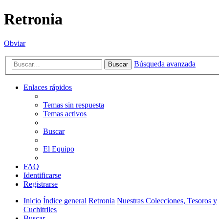
Retronia
Obviar
Búsqueda avanzada
Buscar
Enlaces rápidos
Temas sin respuesta
Temas activos
Buscar
El Equipo
FAQ
Identificarse
Registrarse
Inicio
Índice general
Retronia
Nuestras Colecciones, Tesoros y
Cuchitriles
Buscar