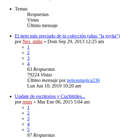
Temas
Respuestas
Vistas
Último mensaje
El item más preciado de tu colección (alias "la joyita")
por
Nes_milio
» Dom Sep 29, 2013 12:25 am
1
2
3
4
63
Respuestas
79224
Vistas
Último mensaje
por
nelsonmujica236
Lun Jun 10, 2019 10:20 am
Update de escritorios y Cuchitriles...
por
renix
» Mar Ene 06, 2015 5:04 am
1
2
3
4
5
97
Respuestas