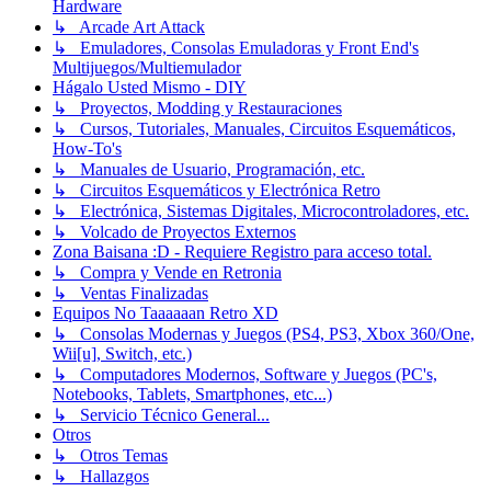
Hardware
↳ Arcade Art Attack
↳ Emuladores, Consolas Emuladoras y Front End's
Multijuegos/Multiemulador
Hágalo Usted Mismo - DIY
↳ Proyectos, Modding y Restauraciones
↳ Cursos, Tutoriales, Manuales, Circuitos Esquemáticos,
How-To's
↳ Manuales de Usuario, Programación, etc.
↳ Circuitos Esquemáticos y Electrónica Retro
↳ Electrónica, Sistemas Digitales, Microcontroladores, etc.
↳ Volcado de Proyectos Externos
Zona Baisana :D - Requiere Registro para acceso total.
↳ Compra y Vende en Retronia
↳ Ventas Finalizadas
Equipos No Taaaaaan Retro XD
↳ Consolas Modernas y Juegos (PS4, PS3, Xbox 360/One,
Wii[u], Switch, etc.)
↳ Computadores Modernos, Software y Juegos (PC's,
Notebooks, Tablets, Smartphones, etc...)
↳ Servicio Técnico General...
Otros
↳ Otros Temas
↳ Hallazgos