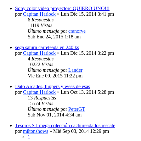
Sony color video proyectorc QUIERO UNO!!!
por
Capitan Harlock
» Lun Dic 15, 2014 3:41 pm
6
Respuestas
11119
Vistas
Último mensaje
por
cranorve
Sab Ene 24, 2015 1:18 am
sega saturn carreteada en 240lks
por
Capitan Harlock
» Lun Dic 15, 2014 3:22 pm
4
Respuestas
10222
Vistas
Último mensaje
por
Lander
Vie Ene 09, 2015 11:22 pm
Dato Arcades, flippers y weas de esas
por
Capitan Harlock
» Lun Oct 13, 2014 5:28 pm
13
Respuestas
15574
Vistas
Último mensaje
por
PeterGT
Sab Nov 01, 2014 4:34 am
Tesoros ST mega colección cachureada los rescate
por
miltonshows
» Mié Sep 03, 2014 12:29 pm
1