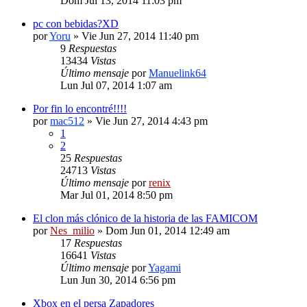
Dom Jul 13, 2014 11:03 pm
pc con bebidas?XD
por
Yoru
» Vie Jun 27, 2014 11:40 pm
9
Respuestas
13434
Vistas
Último mensaje
por
Manuelink64
Lun Jul 07, 2014 1:07 am
Por fin lo encontré!!!!
por
mac512
» Vie Jun 27, 2014 4:43 pm
1
2
25
Respuestas
24713
Vistas
Último mensaje
por
renix
Mar Jul 01, 2014 8:50 pm
El clon más clónico de la historia de las FAMICOM
por
Nes_milio
» Dom Jun 01, 2014 12:49 am
17
Respuestas
16641
Vistas
Último mensaje
por
Yagami
Lun Jun 30, 2014 6:56 pm
Xbox en el persa Zapadores