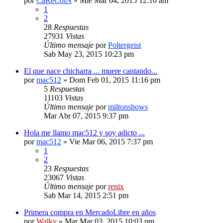
por
CaReCoiN
» Mié Mar 04, 2015 12:10 am
1
2
28
Respuestas
27931
Vistas
Último mensaje
por
Poltergeist
Sab May 23, 2015 10:23 pm
El que nace chicharra ... muere cantando...
por
mac512
» Dom Feb 01, 2015 11:16 pm
5
Respuestas
11103
Vistas
Último mensaje
por
miltonshows
Mar Abr 07, 2015 9:37 pm
Hola me llamo mac512 y soy adicto ...
por
mac512
» Vie Mar 06, 2015 7:37 pm
1
2
23
Respuestas
23067
Vistas
Último mensaje
por
renix
Sab Mar 14, 2015 2:51 pm
Primera compra en MercadoLibre en años
por
Walky
» Mar Mar 03, 2015 10:03 pm