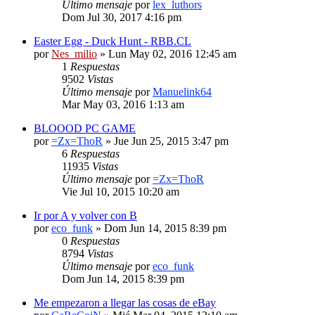
Último mensaje
por
lex_luthors
Dom Jul 30, 2017 4:16 pm
Easter Egg - Duck Hunt - RBB.CL
por
Nes_milio
» Lun May 02, 2016 12:45 am
1
Respuestas
9502
Vistas
Último mensaje
por
Manuelink64
Mar May 03, 2016 1:13 am
BLOOOD PC GAME
por
=Zx=ThoR
» Jue Jun 25, 2015 3:47 pm
6
Respuestas
11935
Vistas
Último mensaje
por
=Zx=ThoR
Vie Jul 10, 2015 10:20 am
Ir por A y volver con B
por
eco_funk
» Dom Jun 14, 2015 8:39 pm
0
Respuestas
8794
Vistas
Último mensaje
por
eco_funk
Dom Jun 14, 2015 8:39 pm
Me empezaron a llegar las cosas de eBay