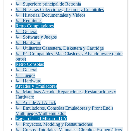
↳ Superforo principal de Retronia
↳ Nuestras Colecciones, Tesoros y Cuchitriles
↳ Historias, Documentales y Videos
↳ Reuniones
Retro Computadores
↳ General
↳ Software y Juegos
↳ Hardware
↳ Utilitarios Cassettera, Diskettera y Cartridge
↳ PC Compatibles, Mac Clásicos y Abandonware (entre
otros)
Retro Consolas
↳ General
↳ Juegos
↳ Hardware
Arcades y Emuladores
↳ Maquinas Arcade, Reparaciones, Restauraciones y
Hardware
↳ Arcade Art Attack
↳ Emuladores, Consolas Emuladoras y Front End's
Multijuegos/Multiemulador
Hágalo Usted Mismo - DIY
↳ Proyectos, Modding y Restauraciones
↳ Cursos, Tutoriales, Manuales, Circuitos Esquemáticos,