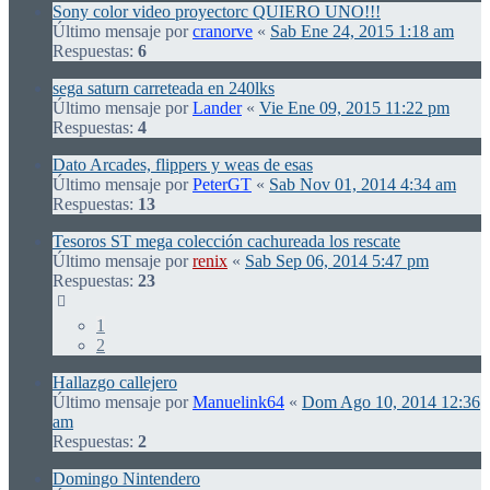
Sony color video proyectorc QUIERO UNO!!!
Último mensaje por
cranorve
«
Sab Ene 24, 2015 1:18 am
Respuestas:
6
sega saturn carreteada en 240lks
Último mensaje por
Lander
«
Vie Ene 09, 2015 11:22 pm
Respuestas:
4
Dato Arcades, flippers y weas de esas
Último mensaje por
PeterGT
«
Sab Nov 01, 2014 4:34 am
Respuestas:
13
Tesoros ST mega colección cachureada los rescate
Último mensaje por
renix
«
Sab Sep 06, 2014 5:47 pm
Respuestas:
23
1
2
Hallazgo callejero
Último mensaje por
Manuelink64
«
Dom Ago 10, 2014 12:36
am
Respuestas:
2
Domingo Nintendero