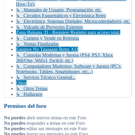
How-To's
↳ Manuales de Usuario, Programación, etc.
↳ Circuitos Esquemáticos y Electrónica Retro
↳ Electrónica, Sistemas Digitales, Microcontroladores, etc.
↳ Volcado de Proyectos Externos
Zona Baisana :D - Requiere Registro para acceso total.
↳ Compra y Vende en Retronia
↳ Ventas Finalizadas
Equipos No Taaaaaan Retro XD
↳ Consolas Modernas y Juegos (PS4, PS3, Xbox
360/One, Wii[u], Switch, etc.)
↳ Computadores Modernos, Software y Juegos (PC's,
Notebooks, Tablets, Smartphones, etc...)
↳ Servicio Técnico General...
Otros
↳ Otros Temas
↳ Hallazgos
Permisos del foro
No puedes
abrir nuevos temas en este Foro
No puedes
responder a temas en este Foro
No puedes
editar sus mensajes en este Foro
No puedes
borrar sus mensajes en este Foro