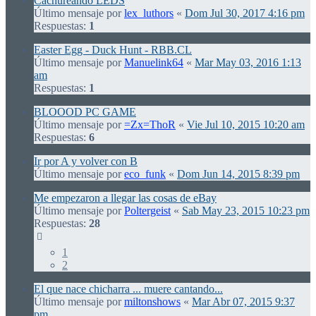
Cachureando LEDS
Último mensaje por
lex_luthors
«
Dom Jul 30, 2017 4:16 pm
Respuestas:
1
Easter Egg - Duck Hunt - RBB.CL
Último mensaje por
Manuelink64
«
Mar May 03, 2016 1:13
am
Respuestas:
1
BLOOOD PC GAME
Último mensaje por
=Zx=ThoR
«
Vie Jul 10, 2015 10:20 am
Respuestas:
6
Ir por A y volver con B
Último mensaje por
eco_funk
«
Dom Jun 14, 2015 8:39 pm
Me empezaron a llegar las cosas de eBay
Último mensaje por
Poltergeist
«
Sab May 23, 2015 10:23 pm
Respuestas:
28
1
2
El que nace chicharra ... muere cantando...
Último mensaje por
miltonshows
«
Mar Abr 07, 2015 9:37
pm