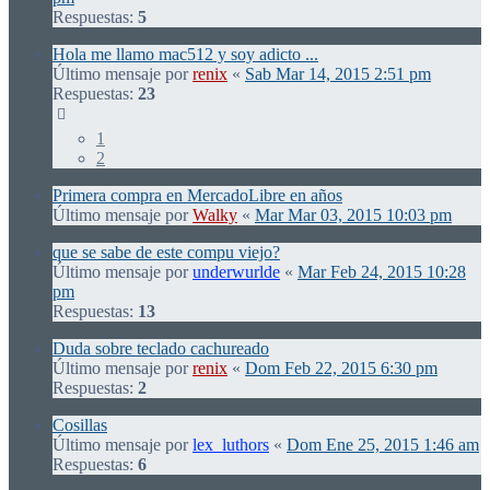
Respuestas:
5
Hola me llamo mac512 y soy adicto ...
Último mensaje por
renix
«
Sab Mar 14, 2015 2:51 pm
Respuestas:
23
1
2
Primera compra en MercadoLibre en años
Último mensaje por
Walky
«
Mar Mar 03, 2015 10:03 pm
que se sabe de este compu viejo?
Último mensaje por
underwurlde
«
Mar Feb 24, 2015 10:28
pm
Respuestas:
13
Duda sobre teclado cachureado
Último mensaje por
renix
«
Dom Feb 22, 2015 6:30 pm
Respuestas:
2
Cosillas
Último mensaje por
lex_luthors
«
Dom Ene 25, 2015 1:46 am
Respuestas:
6