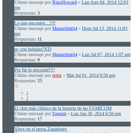
Último mensaje por
RigoHoward
«
Lun Ago 04, 2014 12:03
pm
Respuestas:
3
Lo que encontre....!!!!
Último mensaje por
Manuelink64
«
Dom Jul 13, 2014 11:03
pm
Respuestas:
11
pc con bebidas?XD
Último mensaje por
Manuelink64
«
Lun Jul 07, 2014 1:07 am
Respuestas:
9
Por fin lo encontré!!!!
Último mensaje por
renix
«
Mar Jul 01, 2014 8:50 pm
Respuestas:
25
1
2
El clon más clónico de la historia de las FAMICOM
Último mensaje por
Yagami
«
Lun Jun 30, 2014 6:56 pm
Respuestas:
17
Xbox en el persa Zapadores