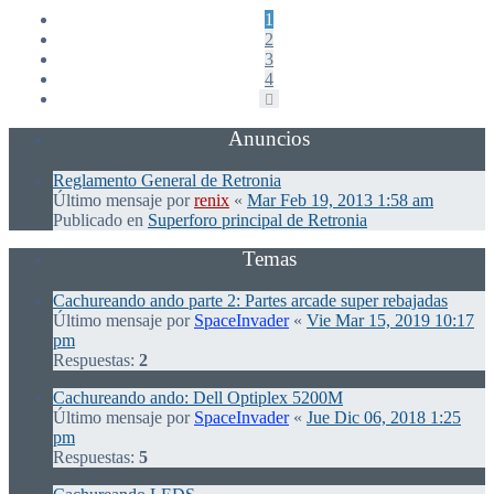
1
2
3
4
Siguiente
Anuncios
Reglamento General de Retronia
Último mensaje por
renix
«
Mar Feb 19, 2013 1:58 am
Publicado en
Superforo principal de Retronia
Temas
Cachureando ando parte 2: Partes arcade super rebajadas
Último mensaje por
SpaceInvader
«
Vie Mar 15, 2019 10:17
pm
Respuestas:
2
Cachureando ando: Dell Optiplex 5200M
Último mensaje por
SpaceInvader
«
Jue Dic 06, 2018 1:25
pm
Respuestas:
5