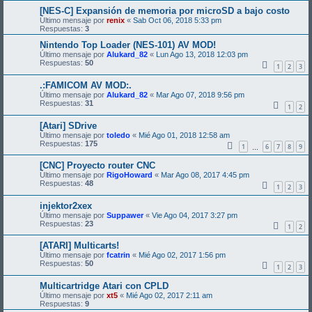
[NES-C] Expansión de memoria por microSD a bajo costo
Último mensaje por
renix
«
Sab Oct 06, 2018 5:33 pm
Respuestas:
3
Nintendo Top Loader (NES-101) AV MOD!
Último mensaje por
Alukard_82
«
Lun Ago 13, 2018 12:03 pm
Respuestas:
50
1
2
3
.:FAMICOM AV MOD:.
Último mensaje por
Alukard_82
«
Mar Ago 07, 2018 9:56 pm
Respuestas:
31
1
2
[Atari] SDrive
Último mensaje por
toledo
«
Mié Ago 01, 2018 12:58 am
Respuestas:
175
1
6
7
8
9
…
[CNC] Proyecto router CNC
Último mensaje por
RigoHoward
«
Mar Ago 08, 2017 4:45 pm
Respuestas:
48
1
2
3
injektor2xex
Último mensaje por
Suppawer
«
Vie Ago 04, 2017 3:27 pm
Respuestas:
23
1
2
[ATARI] Multicarts!
Último mensaje por
fcatrin
«
Mié Ago 02, 2017 1:56 pm
Respuestas:
50
1
2
3
Multicartridge Atari con CPLD
Último mensaje por
xt5
«
Mié Ago 02, 2017 2:11 am
Respuestas:
9