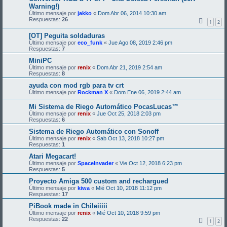
Warning!)
Último mensaje por
jakko
«
Dom Abr 06, 2014 10:30 am
Respuestas:
26
1
2
[OT] Peguita soldaduras
Último mensaje por
eco_funk
«
Jue Ago 08, 2019 2:46 pm
Respuestas:
7
MiniPC
Último mensaje por
renix
«
Dom Abr 21, 2019 2:54 am
Respuestas:
8
ayuda con mod rgb para tv crt
Último mensaje por
Rockman X
«
Dom Ene 06, 2019 2:44 am
Mi Sistema de Riego Automático PocasLucas™
Último mensaje por
renix
«
Jue Oct 25, 2018 2:03 pm
Respuestas:
6
Sistema de Riego Automático con Sonoff
Último mensaje por
renix
«
Sab Oct 13, 2018 10:27 pm
Respuestas:
1
Atari Megacart!
Último mensaje por
SpaceInvader
«
Vie Oct 12, 2018 6:23 pm
Respuestas:
5
Proyecto Amiga 500 custom and rechargued
Último mensaje por
kiwa
«
Mié Oct 10, 2018 11:12 pm
Respuestas:
17
PiBook made in Chileiiiii
Último mensaje por
renix
«
Mié Oct 10, 2018 9:59 pm
Respuestas:
22
1
2