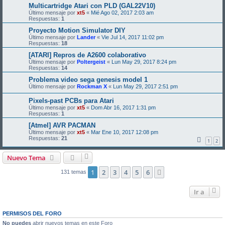
Multicartridge Atari con PLD (GAL22V10)
Último mensaje por
xt5
«
Mié Ago 02, 2017 2:03 am
Respuestas:
1
Proyecto Motion Simulator DIY
Último mensaje por
Lander
«
Vie Jul 14, 2017 11:02 pm
Respuestas:
18
[ATARI] Repros de A2600 colaborativo
Último mensaje por
Poltergeist
«
Lun May 29, 2017 8:24 pm
Respuestas:
14
Problema video sega genesis model 1
Último mensaje por
Rockman X
«
Lun May 29, 2017 2:51 pm
Pixels-past PCBs para Atari
Último mensaje por
xt5
«
Dom Abr 16, 2017 1:31 pm
Respuestas:
1
[Atmel] AVR PACMAN
Último mensaje por
xt5
«
Mar Ene 10, 2017 12:08 pm
Respuestas:
21
1
2
Nuevo Tema
1
2
3
4
5
6
Siguiente
131 temas
Ir a
PERMISOS DEL FORO
No puedes
abrir nuevos temas en este Foro