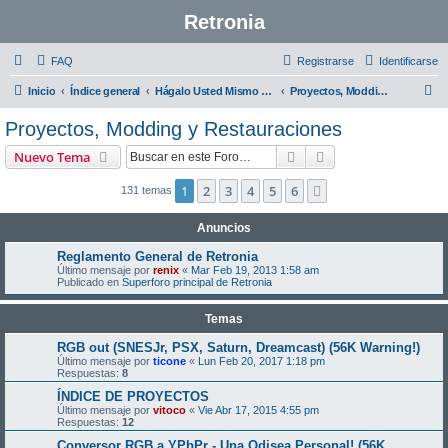
Retronia
FAQ
Registrarse
Identificarse
B
Inicio
Índice general
Hágalo Usted Mismo - DIY
Proyectos, Modding y Restauraciones
u
Proyectos, Modding y Restauraciones
s
Buscar
Búsqueda avanzad
Nuevo Tema
c
a
1
2
3
4
5
6
Siguiente
131 temas
r
Anuncios
Reglamento General de Retronia
Último mensaje por
renix
«
Mar Feb 19, 2013 1:58 am
Publicado en
Superforo principal de Retronia
Temas
RGB out (SNESJr, PSX, Saturn, Dreamcast) (56K Warning!)
Último mensaje por
ticone
«
Lun Feb 20, 2017 1:18 pm
Respuestas:
8
ÍNDICE DE PROYECTOS
Último mensaje por
vitoco
«
Vie Abr 17, 2015 4:55 pm
Respuestas:
12
Conversor RGB a YPbPr - Una Odisea Personal! (56K