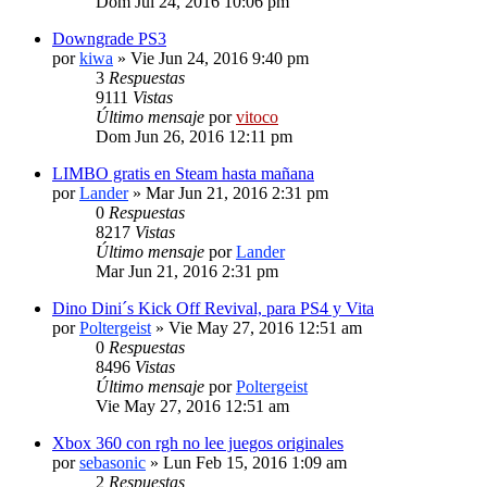
Dom Jul 24, 2016 10:06 pm
Downgrade PS3
por
kiwa
» Vie Jun 24, 2016 9:40 pm
3
Respuestas
9111
Vistas
Último mensaje
por
vitoco
Dom Jun 26, 2016 12:11 pm
LIMBO gratis en Steam hasta mañana
por
Lander
» Mar Jun 21, 2016 2:31 pm
0
Respuestas
8217
Vistas
Último mensaje
por
Lander
Mar Jun 21, 2016 2:31 pm
Dino Dini´s Kick Off Revival, para PS4 y Vita
por
Poltergeist
» Vie May 27, 2016 12:51 am
0
Respuestas
8496
Vistas
Último mensaje
por
Poltergeist
Vie May 27, 2016 12:51 am
Xbox 360 con rgh no lee juegos originales
por
sebasonic
» Lun Feb 15, 2016 1:09 am
2
Respuestas