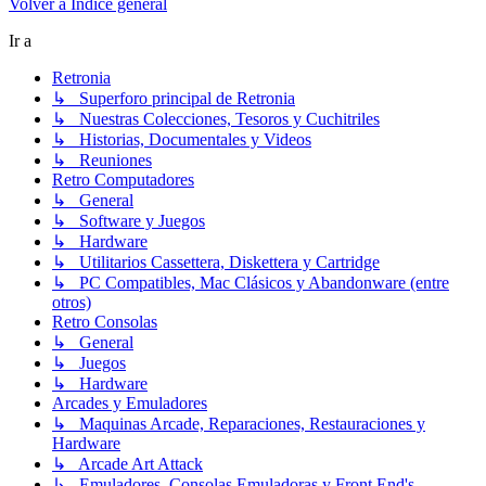
Volver a Índice general
Ir a
Retronia
↳ Superforo principal de Retronia
↳ Nuestras Colecciones, Tesoros y Cuchitriles
↳ Historias, Documentales y Videos
↳ Reuniones
Retro Computadores
↳ General
↳ Software y Juegos
↳ Hardware
↳ Utilitarios Cassettera, Diskettera y Cartridge
↳ PC Compatibles, Mac Clásicos y Abandonware (entre
otros)
Retro Consolas
↳ General
↳ Juegos
↳ Hardware
Arcades y Emuladores
↳ Maquinas Arcade, Reparaciones, Restauraciones y
Hardware
↳ Arcade Art Attack
↳ Emuladores, Consolas Emuladoras y Front End's