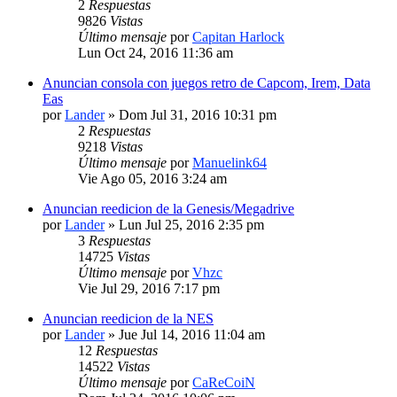
2
Respuestas
9826
Vistas
Último mensaje
por
Capitan Harlock
Lun Oct 24, 2016 11:36 am
Anuncian consola con juegos retro de Capcom, Irem, Data
Eas
por
Lander
» Dom Jul 31, 2016 10:31 pm
2
Respuestas
9218
Vistas
Último mensaje
por
Manuelink64
Vie Ago 05, 2016 3:24 am
Anuncian reedicion de la Genesis/Megadrive
por
Lander
» Lun Jul 25, 2016 2:35 pm
3
Respuestas
14725
Vistas
Último mensaje
por
Vhzc
Vie Jul 29, 2016 7:17 pm
Anuncian reedicion de la NES
por
Lander
» Jue Jul 14, 2016 11:04 am
12
Respuestas
14522
Vistas
Último mensaje
por
CaReCoiN