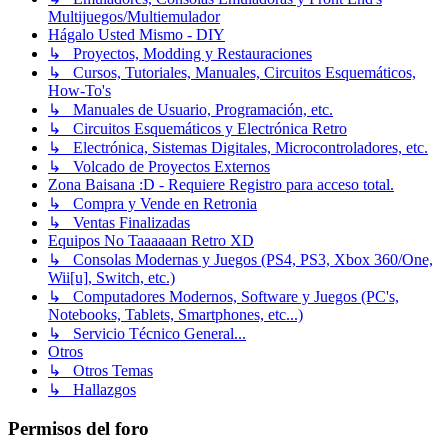
Multijuegos/Multiemulador
Hágalo Usted Mismo - DIY
↳ Proyectos, Modding y Restauraciones
↳ Cursos, Tutoriales, Manuales, Circuitos Esquemáticos,
How-To's
↳ Manuales de Usuario, Programación, etc.
↳ Circuitos Esquemáticos y Electrónica Retro
↳ Electrónica, Sistemas Digitales, Microcontroladores, etc.
↳ Volcado de Proyectos Externos
Zona Baisana :D - Requiere Registro para acceso total.
↳ Compra y Vende en Retronia
↳ Ventas Finalizadas
Equipos No Taaaaaan Retro XD
↳ Consolas Modernas y Juegos (PS4, PS3, Xbox 360/One,
Wii[u], Switch, etc.)
↳ Computadores Modernos, Software y Juegos (PC's,
Notebooks, Tablets, Smartphones, etc...)
↳ Servicio Técnico General...
Otros
↳ Otros Temas
↳ Hallazgos
Permisos del foro