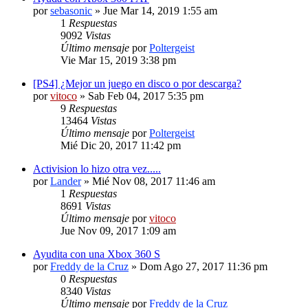
por
sebasonic
» Jue Mar 14, 2019 1:55 am
1
Respuestas
9092
Vistas
Último mensaje
por
Poltergeist
Vie Mar 15, 2019 3:38 pm
[PS4] ¿Mejor un juego en disco o por descarga?
por
vitoco
» Sab Feb 04, 2017 5:35 pm
9
Respuestas
13464
Vistas
Último mensaje
por
Poltergeist
Mié Dic 20, 2017 11:42 pm
Activision lo hizo otra vez.....
por
Lander
» Mié Nov 08, 2017 11:46 am
1
Respuestas
8691
Vistas
Último mensaje
por
vitoco
Jue Nov 09, 2017 1:09 am
Ayudita con una Xbox 360 S
por
Freddy de la Cruz
» Dom Ago 27, 2017 11:36 pm
0
Respuestas
8340
Vistas
Último mensaje
por
Freddy de la Cruz