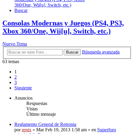
360/One, Wii[u], Switch, etc.)
Buscar
Consolas Modernas y Juegos (PS4, PS3,
Xbox 360/One, Wii[u], Switch, etc.)
Nuevo Tema
Búsqueda avanzada
Buscar
63 temas
1
2
3
Siguiente
Anuncios
Respuestas
Vistas
Último mensaje
Reglamento General de Retronia
por
renix
» Mar Feb 19, 2013 1:58 am » en
Superforo