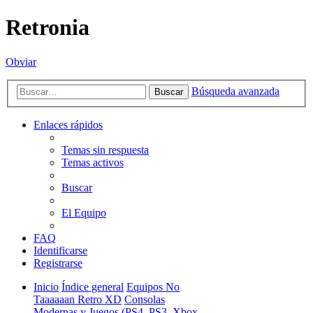
Retronia
Obviar
Búsqueda avanzada
Buscar
Enlaces rápidos
Temas sin respuesta
Temas activos
Buscar
El Equipo
FAQ
Identificarse
Registrarse
Inicio
Índice general
Equipos No
Taaaaaan Retro XD
Consolas
Modernas y Juegos (PS4, PS3, Xbox