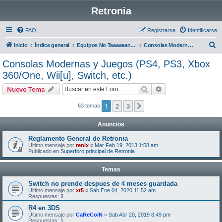
Retronia
FAQ
Registrarse
Identificarse
B
Inicio
Índice general
Equipos No Taaaaaan Retro XD
Consolas Modernas y Juegos (PS4, PS3, Xbox 360/One, Wii[u], Switch, etc.)
u
Consolas Modernas y Juegos (PS4, PS3, Xbox
s
360/One, Wii[u], Switch, etc.)
c
Buscar
Búsqueda avanzad
Nuevo Tema
a
r
1
2
3
Siguiente
63 temas
Anuncios
Reglamento General de Retronia
Último mensaje por
renix
«
Mar Feb 19, 2013 1:58 am
Publicado en
Superforo principal de Retronia
Temas
Switch no prende despues de 4 meses guardada
Último mensaje por
xt5
«
Sab Ene 04, 2020 11:52 am
Respuestas:
2
R4 en 3DS
Último mensaje por
CaReCoiN
«
Sab Abr 20, 2019 8:49 pm
Respuestas:
1