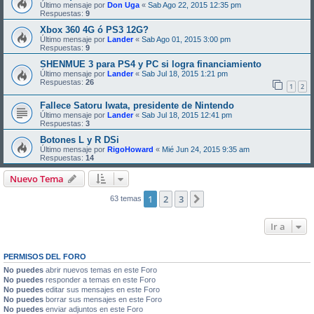
Último mensaje por
Don Uga
«
Sab Ago 22, 2015 12:35 pm
Respuestas:
9
Xbox 360 4G ó PS3 12G?
Último mensaje por
Lander
«
Sab Ago 01, 2015 3:00 pm
Respuestas:
9
SHENMUE 3 para PS4 y PC si logra financiamiento
Último mensaje por
Lander
«
Sab Jul 18, 2015 1:21 pm
Respuestas:
26
1
2
Fallece Satoru Iwata, presidente de Nintendo
Último mensaje por
Lander
«
Sab Jul 18, 2015 12:41 pm
Respuestas:
3
Botones L y R DSi
Último mensaje por
RigoHoward
«
Mié Jun 24, 2015 9:35 am
Respuestas:
14
Nuevo Tema
1
2
3
Siguiente
63 temas
Ir a
PERMISOS DEL FORO
No puedes
abrir nuevos temas en este Foro
No puedes
responder a temas en este Foro
No puedes
editar sus mensajes en este Foro
No puedes
borrar sus mensajes en este Foro
No puedes
enviar adjuntos en este Foro