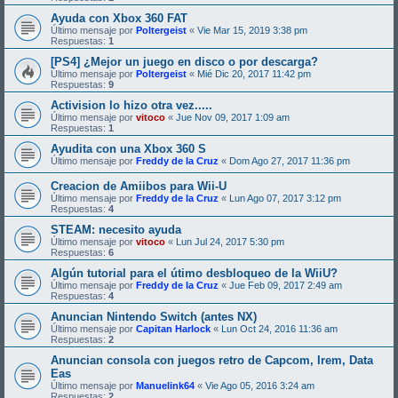
Ayuda con Xbox 360 FAT
Último mensaje por
Poltergeist
«
Vie Mar 15, 2019 3:38 pm
Respuestas:
1
[PS4] ¿Mejor un juego en disco o por descarga?
Último mensaje por
Poltergeist
«
Mié Dic 20, 2017 11:42 pm
Respuestas:
9
Activision lo hizo otra vez.....
Último mensaje por
vitoco
«
Jue Nov 09, 2017 1:09 am
Respuestas:
1
Ayudita con una Xbox 360 S
Último mensaje por
Freddy de la Cruz
«
Dom Ago 27, 2017 11:36 pm
Creacion de Amiibos para Wii-U
Último mensaje por
Freddy de la Cruz
«
Lun Ago 07, 2017 3:12 pm
Respuestas:
4
STEAM: necesito ayuda
Último mensaje por
vitoco
«
Lun Jul 24, 2017 5:30 pm
Respuestas:
6
Algún tutorial para el útimo desbloqueo de la WiiU?
Último mensaje por
Freddy de la Cruz
«
Jue Feb 09, 2017 2:49 am
Respuestas:
4
Anuncian Nintendo Switch (antes NX)
Último mensaje por
Capitan Harlock
«
Lun Oct 24, 2016 11:36 am
Respuestas:
2
Anuncian consola con juegos retro de Capcom, Irem, Data
Eas
Último mensaje por
Manuelink64
«
Vie Ago 05, 2016 3:24 am
Respuestas:
2