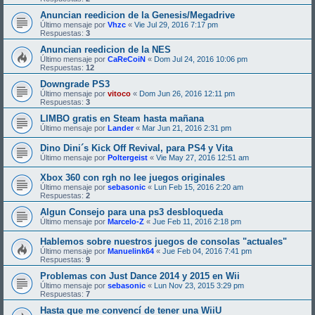
Anuncian reedicion de la Genesis/Megadrive
Último mensaje por
Vhzc
«
Vie Jul 29, 2016 7:17 pm
Respuestas:
3
Anuncian reedicion de la NES
Último mensaje por
CaReCoiN
«
Dom Jul 24, 2016 10:06 pm
Respuestas:
12
Downgrade PS3
Último mensaje por
vitoco
«
Dom Jun 26, 2016 12:11 pm
Respuestas:
3
LIMBO gratis en Steam hasta mañana
Último mensaje por
Lander
«
Mar Jun 21, 2016 2:31 pm
Dino Dini´s Kick Off Revival, para PS4 y Vita
Último mensaje por
Poltergeist
«
Vie May 27, 2016 12:51 am
Xbox 360 con rgh no lee juegos originales
Último mensaje por
sebasonic
«
Lun Feb 15, 2016 2:20 am
Respuestas:
2
Algun Consejo para una ps3 desbloqueda
Último mensaje por
Marcelo-Z
«
Jue Feb 11, 2016 2:18 pm
Hablemos sobre nuestros juegos de consolas "actuales"
Último mensaje por
Manuelink64
«
Jue Feb 04, 2016 7:41 pm
Respuestas:
9
Problemas con Just Dance 2014 y 2015 en Wii
Último mensaje por
sebasonic
«
Lun Nov 23, 2015 3:29 pm
Respuestas:
7
Hasta que me convencí de tener una WiiU