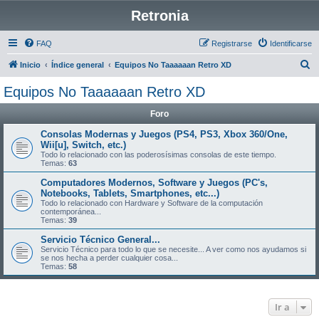
Retronia
FAQ
Registrarse
Identificarse
B
Inicio
Índice general
Equipos No Taaaaaan Retro XD
u
Equipos No Taaaaaan Retro XD
s
Foro
c
a
Consolas Modernas y Juegos (PS4, PS3, Xbox 360/One,
Wii[u], Switch, etc.)
r
Todo lo relacionado con las poderosísimas consolas de este tiempo.
Temas:
63
Computadores Modernos, Software y Juegos (PC's,
Notebooks, Tablets, Smartphones, etc...)
Todo lo relacionado con Hardware y Software de la computación
contemporánea...
Temas:
39
Servicio Técnico General...
Servicio Técnico para todo lo que se necesite... A ver como nos ayudamos si
se nos hecha a perder cualquier cosa...
Temas:
58
Ir a