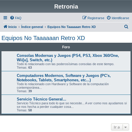
Retronia
FAQ
Registrarse
Identificarse
B
Inicio
Índice general
Equipos No Taaaaaan Retro XD
u
Equipos No Taaaaaan Retro XD
s
Foro
c
a
Consolas Modernas y Juegos (PS4, PS3, Xbox 360/One,
Wii[u], Switch, etc.)
r
Todo lo relacionado con las poderosísimas consolas de este tiempo.
Temas:
63
Computadores Modernos, Software y Juegos (PC's,
Notebooks, Tablets, Smartphones, etc...)
Todo lo relacionado con Hardware y Software de la computación
contemporánea...
Temas:
39
Servicio Técnico General...
Servicio Técnico para todo lo que se necesite... A ver como nos ayudamos si
se nos hecha a perder cualquier cosa...
Temas:
58
Ir a