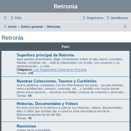
Retronia
FAQ
Registrarse
Identificarse
B
Inicio
Índice general
Retronia
u
Retronia
s
Foro
c
a
Superforo principal de Retronia
Aquí puedes presentarte, dejar comentarios sobre el sitio, hacer consultas,
r
felicitar, reclamar, etc... todo lo relacionado con el sitio, sus usuarios y su
administración... y más...
Obligatorio
Leer Reglamento General de Retronia
Temas:
146
Nuestras Colecciones, Tesoros y Cuchitriles
Acá te pedimos compartas con los Retronianos tus joyas... ya sea revistas,
retro-cachibaches, compus, consolas, etc... y también ese rincón donde
tienes estos tesoros... nuestros cuchitriles, centros de creación y diversión...
Temas:
68
Historias, Documentales y Videos
En esta sección te invitamos a colocar tus historias, videos, documentales,
links o sitios que puedan dar a conocer esta maravillosa era de la
Retrocomutación de los 80-90s
Temas:
46
Reuniones
Juntas de la comunidad.