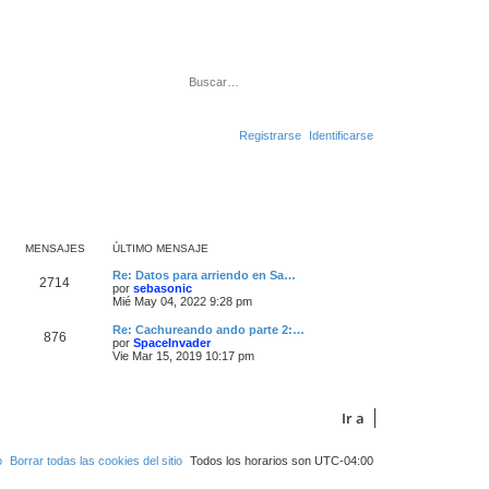
Buscar
Búsqueda avanza
Registrarse
Identificarse
MENSAJES
ÚLTIMO MENSAJE
Re: Datos para arriendo en Sa…
2714
V
por
sebasonic
e
Mié May 04, 2022 9:28 pm
r
ú
Re: Cachureando ando parte 2:…
876
l
V
por
SpaceInvader
t
e
Vie Mar 15, 2019 10:17 pm
i
r
m
ú
o
l
m
t
Ir a
e
i
n
m
s
o
a
m
o
Borrar todas las cookies del sitio
Todos los horarios son
UTC-04:00
j
e
e
n