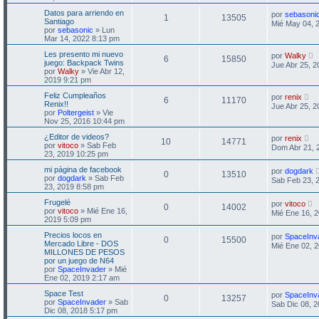
Datos para arriendo en
por
sebasoni
1
13505
Santiago
Mié May 04, 
por
sebasonic
» Lun
Mar 14, 2022 8:13 pm
Les presento mi nuevo
por
Walky
6
15850
juego: Backpack Twins
Jue Abr 25, 
por
Walky
» Vie Abr 12,
2019 9:21 pm
Feliz Cumpleaños
por
renix
6
11170
Renix!!
Jue Abr 25, 
por
Poltergeist
» Vie
Nov 25, 2016 10:44 pm
¿Editor de videos?
por
renix
10
14771
por
vitoco
» Sab Feb
Dom Abr 21, 
23, 2019 10:25 pm
mi página de facebook
por
dogdark
0
13510
por
dogdark
» Sab Feb
Sab Feb 23, 
23, 2019 8:58 pm
Frugelé
por
vitoco
0
14002
por
vitoco
» Mié Ene 16,
Mié Ene 16, 
2019 5:09 pm
Precios locos en
por
SpaceInv
0
15500
Mercado Libre - DOS
Mié Ene 02, 
MILLONES DE PESOS
por un juego de N64
por
SpaceInvader
» Mié
Ene 02, 2019 2:17 am
Space Test
por
SpaceInv
0
13257
por
SpaceInvader
» Sab
Sab Dic 08, 
Dic 08, 2018 5:17 pm