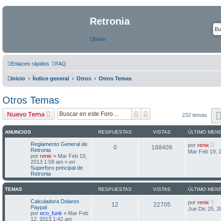
Retronia
Obviar
Enlaces rápidos
FAQ
Inicio
Índice general
Otros
Otros Temas
Otros Temas
Buscar
Búsqueda avanzada
Nuevo Tema
232 temas
ANUNCIOS
RESPUESTAS
VISTAS
ÚLTIMO MEN
Reglamento General de
por
renix
0
188409
Retronia
Mar Feb 19, 
por
renix
» Mar Feb 19,
2013 1:58 am » en
Superforo principal de
Retronia
TEMAS
RESPUESTAS
VISTAS
ÚLTIMO MEN
Calculadora Dolares
por
renix
12
22705
Paypal
Jue Dic 25, 
por
eco_funk
» Mar Feb
12, 2013 1:42 am