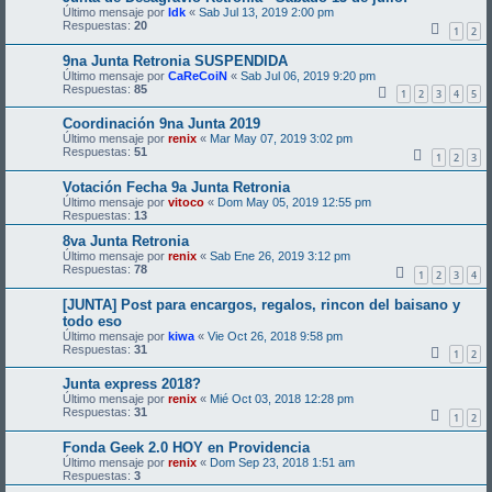
Último mensaje por
Idk
«
Sab Jul 13, 2019 2:00 pm
Respuestas:
20
1
2
9na Junta Retronia SUSPENDIDA
Último mensaje por
CaReCoiN
«
Sab Jul 06, 2019 9:20 pm
Respuestas:
85
1
2
3
4
5
Coordinación 9na Junta 2019
Último mensaje por
renix
«
Mar May 07, 2019 3:02 pm
Respuestas:
51
1
2
3
Votación Fecha 9a Junta Retronia
Último mensaje por
vitoco
«
Dom May 05, 2019 12:55 pm
Respuestas:
13
8va Junta Retronia
Último mensaje por
renix
«
Sab Ene 26, 2019 3:12 pm
Respuestas:
78
1
2
3
4
[JUNTA] Post para encargos, regalos, rincon del baisano y
todo eso
Último mensaje por
kiwa
«
Vie Oct 26, 2018 9:58 pm
Respuestas:
31
1
2
Junta express 2018?
Último mensaje por
renix
«
Mié Oct 03, 2018 12:28 pm
Respuestas:
31
1
2
Fonda Geek 2.0 HOY en Providencia
Último mensaje por
renix
«
Dom Sep 23, 2018 1:51 am
Respuestas:
3