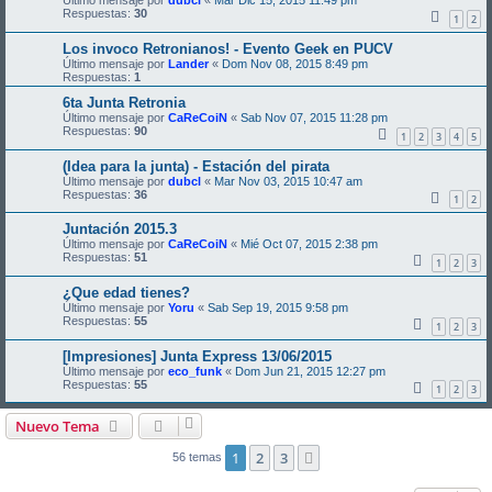
Último mensaje por
dubcl
«
Mar Dic 15, 2015 11:49 pm
Respuestas:
30
1
2
Los invoco Retronianos! - Evento Geek en PUCV
Último mensaje por
Lander
«
Dom Nov 08, 2015 8:49 pm
Respuestas:
1
6ta Junta Retronia
Último mensaje por
CaReCoiN
«
Sab Nov 07, 2015 11:28 pm
Respuestas:
90
1
2
3
4
5
(Idea para la junta) - Estación del pirata
Último mensaje por
dubcl
«
Mar Nov 03, 2015 10:47 am
Respuestas:
36
1
2
Juntación 2015.3
Último mensaje por
CaReCoiN
«
Mié Oct 07, 2015 2:38 pm
Respuestas:
51
1
2
3
¿Que edad tienes?
Último mensaje por
Yoru
«
Sab Sep 19, 2015 9:58 pm
Respuestas:
55
1
2
3
[Impresiones] Junta Express 13/06/2015
Último mensaje por
eco_funk
«
Dom Jun 21, 2015 12:27 pm
Respuestas:
55
1
2
3
Nuevo Tema
1
2
3
Siguiente
56 temas