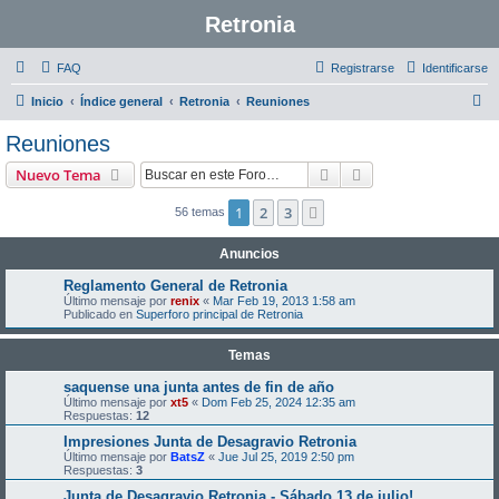
Retronia
FAQ
Registrarse
Identificarse
B
Inicio
Índice general
Retronia
Reuniones
u
Reuniones
s
Buscar
Búsqueda avanzad
Nuevo Tema
c
a
1
2
3
Siguiente
56 temas
r
Anuncios
Reglamento General de Retronia
Último mensaje por
renix
«
Mar Feb 19, 2013 1:58 am
Publicado en
Superforo principal de Retronia
Temas
saquense una junta antes de fin de año
Último mensaje por
xt5
«
Dom Feb 25, 2024 12:35 am
Respuestas:
12
Impresiones Junta de Desagravio Retronia
Último mensaje por
BatsZ
«
Jue Jul 25, 2019 2:50 pm
Respuestas:
3
Junta de Desagravio Retronia - Sábado 13 de julio!