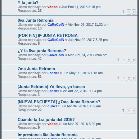
Y la junta?
Último mensaje por
vitoco
«
Jue Ene 11, 2018 8:18 pm
Respuestas:
23
1
2
8va Junta Retronia
Último mensaje por
CaReCoiN
«
Vie Nov 03, 2017 11:32 pm
Respuestas:
10
[POR FIN] 8ª JUNTA RETRONIA
Último mensaje por
CaReCoiN
«
Jue Nov 02, 2017 5:25 pm
Respuestas:
8
¿Y la 8va junta Retronia?
Último mensaje por
CaReCoiN
«
Mar Oct 24, 2017 8:04 pm
Respuestas:
42
1
2
3
7ma Junta Retronia
Último mensaje por
Lander
«
Lun May 09, 2016 1:18 am
Respuestas:
51
1
2
3
[Junta Retronia] Yo llevo, yo busco
Último mensaje por
Lander
«
Vie Abr 22, 2016 11:04 pm
Respuestas:
1
[NUEVA ENCUESTA] ¿7ma Junta Retronia?
Último mensaje por
dubcl
«
Lun Abr 04, 2016 10:32 am
Respuestas:
22
1
2
Cuando la 1ra junta del 2016?
Último mensaje por
vitoco
«
Lun Mar 07, 2016 3:29 pm
Respuestas:
9
Impresiones 6ta Junta Retronia