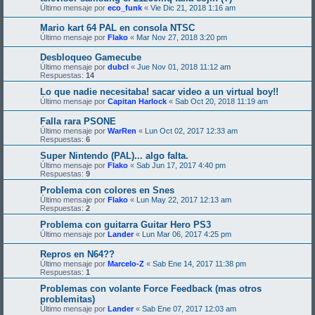
Último mensaje por
eco_funk
«
Vie Dic 21, 2018 1:16 am
Mario kart 64 PAL en consola NTSC
Último mensaje por
Flako
«
Mar Nov 27, 2018 3:20 pm
Desbloqueo Gamecube
Último mensaje por
dubcl
«
Jue Nov 01, 2018 11:12 am
Respuestas:
14
Lo que nadie necesitaba! sacar video a un virtual boy!!
Último mensaje por
Capitan Harlock
«
Sab Oct 20, 2018 11:19 am
Falla rara PSONE
Último mensaje por
WarRen
«
Lun Oct 02, 2017 12:33 am
Respuestas:
6
Super Nintendo (PAL)... algo falta.
Último mensaje por
Flako
«
Sab Jun 17, 2017 4:40 pm
Respuestas:
9
Problema con colores en Snes
Último mensaje por
Flako
«
Lun May 22, 2017 12:13 am
Respuestas:
2
Problema con guitarra Guitar Hero PS3
Último mensaje por
Lander
«
Lun Mar 06, 2017 4:25 pm
Repros en N64??
Último mensaje por
Marcelo-Z
«
Sab Ene 14, 2017 11:38 pm
Respuestas:
1
Problemas con volante Force Feedback (mas otros
problemitas)
Último mensaje por
Lander
«
Sab Ene 07, 2017 12:03 am