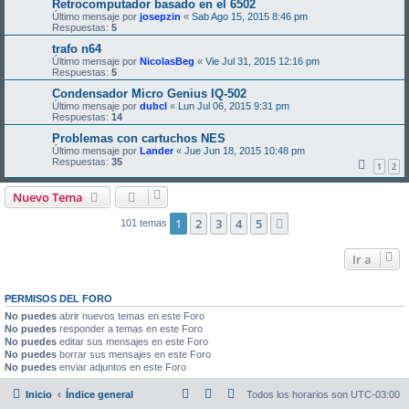
Retrocomputador basado en el 6502
Último mensaje por
josepzin
«
Sab Ago 15, 2015 8:46 pm
Respuestas:
5
trafo n64
Último mensaje por
NicolasBeg
«
Vie Jul 31, 2015 12:16 pm
Respuestas:
5
Condensador Micro Genius IQ-502
Último mensaje por
dubcl
«
Lun Jul 06, 2015 9:31 pm
Respuestas:
14
Problemas con cartuchos NES
Último mensaje por
Lander
«
Jue Jun 18, 2015 10:48 pm
Respuestas:
35
1
2
Nuevo Tema
1
2
3
4
5
Siguiente
101 temas
Ir a
PERMISOS DEL FORO
No puedes
abrir nuevos temas en este Foro
No puedes
responder a temas en este Foro
No puedes
editar sus mensajes en este Foro
No puedes
borrar sus mensajes en este Foro
No puedes
enviar adjuntos en este Foro
Inicio
Índice general
Todos los horarios son
UTC-03:00