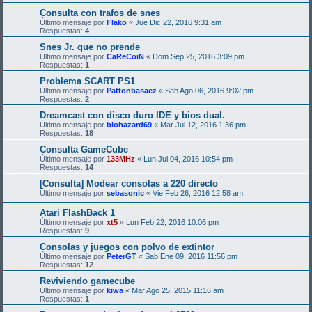
Consulta con trafos de snes
Último mensaje por
Flako
«
Jue Dic 22, 2016 9:31 am
Respuestas:
4
Snes Jr. que no prende
Último mensaje por
CaReCoiN
«
Dom Sep 25, 2016 3:09 pm
Respuestas:
1
Problema SCART PS1
Último mensaje por
Pattonbasaez
«
Sab Ago 06, 2016 9:02 pm
Respuestas:
2
Dreamcast con disco duro IDE y bios dual.
Último mensaje por
biohazard69
«
Mar Jul 12, 2016 1:36 pm
Respuestas:
18
Consulta GameCube
Último mensaje por
133MHz
«
Lun Jul 04, 2016 10:54 pm
Respuestas:
14
[Consulta] Modear consolas a 220 directo
Último mensaje por
sebasonic
«
Vie Feb 26, 2016 12:58 am
Atari FlashBack 1
Último mensaje por
xt5
«
Lun Feb 22, 2016 10:06 pm
Respuestas:
9
Consolas y juegos con polvo de extintor
Último mensaje por
PeterGT
«
Sab Ene 09, 2016 11:56 pm
Respuestas:
12
Reviviendo gamecube
Último mensaje por
kiwa
«
Mar Ago 25, 2015 11:16 am
Respuestas:
1