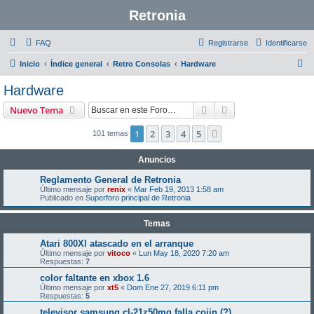
Retronia
FAQ
Registrarse
Identificarse
B
Inicio
Índice general
Retro Consolas
Hardware
u
Hardware
s
Buscar
Búsqueda avanzad
Nuevo Tema
c
a
1
2
3
4
5
Siguiente
101 temas
r
Anuncios
Reglamento General de Retronia
Último mensaje por
renix
«
Mar Feb 19, 2013 1:58 am
Publicado en
Superforo principal de Retronia
Temas
Atari 800Xl atascado en el arranque
Último mensaje por
vitoco
«
Lun May 18, 2020 7:20 am
Respuestas:
7
color faltante en xbox 1.6
Último mensaje por
xt5
«
Dom Ene 27, 2019 6:11 pm
Respuestas:
5
televisor samsung cl-21z50mq falla cojin (?)